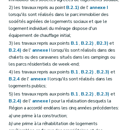
2) les travaux repris au point
B.2.1)
de l'
annexe I
lorsqu'ils sont réalisés dans le parc immobilier des
sociétés agréées de logements sociaux et que le
logement individuel du ménage dispose d'un
équipement de chauffage initial;
3) les travaux repris aux points
B.1
,
B.2.2)
,
B2.3)
et
B.2.4)
de l'
annexe I
lorsqu'ils sont réalisés dans des
chalets ou des caravanes situés dans les campings ou
les parcs résidentiels de week-end;
4) les travaux repris aux points
B.1
,
B.2.2)
,
B.2.3)
et
B.2.4
de l'
annexe I
lorsqu'ils sont réalisés dans les
logements publics;
5) les travaux repris aux points
B.1
,
B.2.2)
,
B.2.3)
et
B.2.4)
de l'
annexe I
pour la réalisation desquels la
Région a accordé endéans les cinq années précédentes:
a)
une prime à la construction;
b)
une prime à la réhabilitation de logements