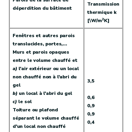
Transmission
déperdition du bâtiment
thermique k
2
[\W/m
K]
Fenêtres et autres parois
translucides, portes,...
Murs et parois opaques
entre le volume chauffé et
a)
l'air extérieur ou un local
non chauffé non à l'abri du
3,5
gel
b)
un local à l'abri du gel
0,6
c)
le sol
0,9
Toiture ou plafond
0,9
séparant le volume chauffé
0,4
d'un local non chauffé