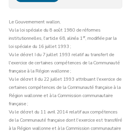
Chapitre 5
Délégations
ère
Section 1
Délégations générales
Art. 14
Section 2
Délégations particulières
Le Gouvernement wallon,
Art. 15
Vu la loi spéciale du 8 août 1980 de réformes
Art. 16
Art. 17
er
institutionnelles, l'article 68, alinéa 1
, modifiée par la
Art. 18
loi spéciale du 16 juillet 1993 ;
Chapitre 6
Informations budgétaires
Art. 19
Vu le décret I du 7 juillet 1993 relatif au transfert de
Chapitre 7
Dispositions abrogatoire et finales
l'exercice de certaines compétences de la Communauté
Art. 20
Art. 21
française à la Région wallonne ;
Art. 22
Vu le décret II du 22 juillet 1993 attribuant l'exercice de
certaines compétences de la Communauté française à la
Région wallonne et à la Commission communautaire
française ;
Vu le décret du 11 avril 2014 relatif aux compétences
de la Communauté française dont l'exercice est transféré
à la Région wallonne et à la Commission communautaire