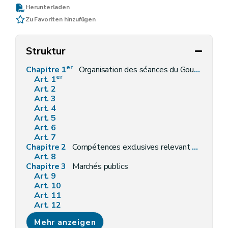
Herunterladen
Zu Favoriten hinzufügen
Struktur
er
Chapitre 1
Organisation des séances du Gouvernement
er
Art. 1
Art. 2
Art. 3
Art. 4
Art. 5
Art. 6
Art. 7
Chapitre 2
Compétences exclusives relevant du Gouvernement wallon
Art. 8
Chapitre 3
Marchés publics
Art. 9
Art. 10
Art. 11
Art. 12
Chapitre 4
Fonction publique
Mehr anzeigen
Art. 13