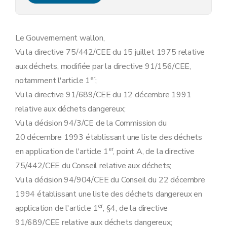
Art. 13
Art. 14
Art. 15
Art. 16
Le Gouvernement wallon,
Annexe
Vu la directive 75/442/CEE du 15 juillet 1975 relative
Annexe
Annexe
aux déchets, modifiée par la directive 91/156/CEE,
Annexe
er
notamment l'article 1
;
Annexe
Annexe
Vu la directive 91/689/CEE du 12 décembre 1991
Annexe
relative aux déchets dangereux;
Vu la décision 94/3/CE de la Commission du
20 décembre 1993 établissant une liste des déchets
er
en application de l'article 1
, point A, de la directive
75/442/CEE du Conseil relative aux déchets;
Vu la décision 94/904/CEE du Conseil du 22 décembre
1994 établissant une liste des déchets dangereux en
er
application de l'article 1
, §4, de la directive
91/689/CEE relative aux déchets dangereux;