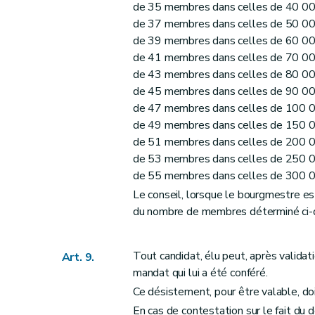
Art. 62
de 35 membres dans celles de 40 00
Art. 63
de 37 membres dans celles de 50 00
Art. 64
de 39 membres dans celles de 60 00
de 41 membres dans celles de 70 00
Art. 65
de 43 membres dans celles de 80 00
Art. 66
de 45 membres dans celles de 90 00
Art. 67
de 47 membres dans celles de 100 0
Art. 68
de 49 membres dans celles de 150 0
Art. 69
de 51 membres dans celles de 200 0
Art. 70
de 53 membres dans celles de 250 0
de 55 membres dans celles de 300 00
Section 8
Des incompatibilités
Le conseil, lorsque le bourgmestre e
Art. 71
du nombre de membres déterminé ci-
Art. 72
Art. 72
bis
Tout candidat, élu peut, après validati
Art. 73
Art. 9.
mandat qui lui a été conféré.
Art. 74
Ce désistement, pour être valable, doi
Art. 75
En cas de contestation sur le fait du