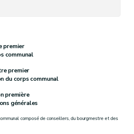
e premier
ps communal
tre premier
on du corps communal
on première
ions générales
 communal composé de conseillers, du bourgmestre et des