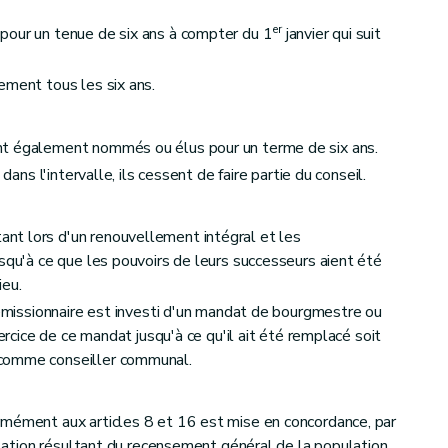
s bourgmestres et échevins
er
pour un tenue de six ans à compter du 1
janvier qui suit
ement tous les six ans.
 conseiller ou d'échevin
nt également nommés ou élus pour un terme de six ans.
dans l'intervalle, ils cessent de faire partie du conseil.
énérales
t lors d'un renouvellement intégral et les
usqu'à ce que les pouvoirs de leurs successeurs aient été
ieu.
 démissionnaire est investi d'un mandat de bourgmestre ou
xercice de ce mandat jusqu'à ce qu'il ait été remplacé soit
comme conseiller communal.
rmément aux articles 8 et 16 est mise en concordance, par
pulation résultant du recensement général de la population,