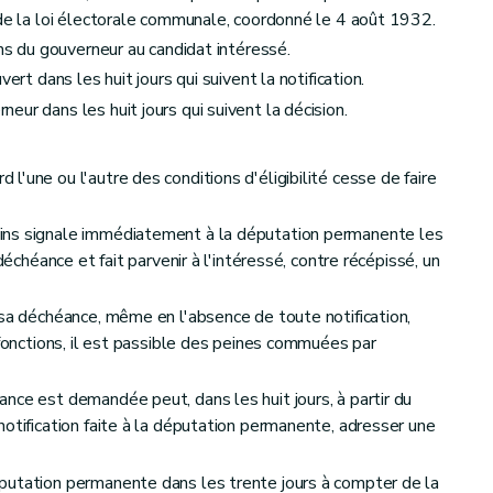
 de la loi électorale communale, coordonné le 4 août 1932.
ins du gouverneur au candidat intéressé.
ert dans les huit jours qui suivent la notification.
ur dans les huit jours qui suivent la décision.
'une ou l'autre des conditions d'éligibilité cesse de faire
cation des bourgmestres et des échevins
ins signale immédiatement à la députation permanente les
déchéance et fait parvenir à l'intéressé, contre récépissé, un
s des conseils communaux
 sa déchéance, même en l'absence de toute notification,
 fonctions, il est passible des peines commuées par
nce est demandée peut, dans les huit jours, à partir du
notification faite à la députation permanente, adresser une
putation permanente dans les trente jours à compter de la