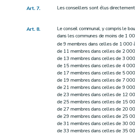
Art. 47
Les conseillers sont élus directemen
Art. 7.
Art. 48 et 49
Art. 50
Art. 51
Le conseil communal, y compris le b
Art. 8.
Sous-section 3
Du receveur
dans les communes de moins de 1 000
Art. 52
de 9 membres dans celles de 1 000 à
Art. 53
de 11 membres dans celles de 2 000 
de 13 membres dans celles de 3 000 
Art. 54
de 15 membres dans celles de 4 000 
Art. 54
bis
de 17 membres dans celles de 5 000 
Art. 55
de 19 membres dans celles de 7 000 
Art. 56
de 21 membres dans celles de 9 000 
Art. 57
de 23 membres dans celles de 12 00
Art. 58
de 25 membres dans celles de 15 00
de 27 membres dans celles de 20 00
Art. 59
de 29 membres dans celles de 25 00
Art. 60
de 31 membres dans celles de 30 00
Art. 61
de 33 membres dans celles de 35 00