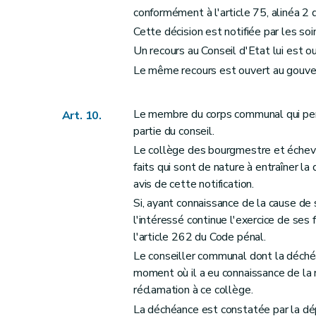
Art. 76
conformément à l'article 75, alinéa 2
Art. 77
Cette décision est notifiée par les so
Art. 78
Un recours au Conseil d'Etat lui est ouv
Art. 79
Le même recours est ouvert au gouverne
Section 9
Du serment
Art. 80
Le membre du corps communal qui perd l
Art. 10.
Art. 81
partie du conseil.
Section 10
De la suspension et de la révo
Le collège des bourgmestre et échev
Art. 82
faits qui sont de nature à entraîner la 
Art. 83
avis de cette notification.
Chapitre II
Des réunions et des délibération
Si, ayant connaissance de la cause de
Section première
Dispositions générales
l'intéressé continue l'exercice de ses
l'article 262 du Code pénal.
Art. 84
Le conseiller communal dont la déchéa
Section 2
Des réunions
moment où il a eu connaissance de la 
Art. 85
réclamation à ce collège.
Art. 86
La déchéance est constatée par la dé