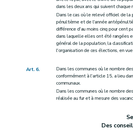
Art. 29
dans les deux ans qui suivent chaque
Art. 30
Dans le cas où le relevé officiel de 
Art. 31
pénultième et de l'année antépénult
Art. 32
différence d'au moins cinq pour cent 
Art. 33
dans laquelle elles ont été rangées e
Art. 34
général de la population, la classifi
Art. 35
l'organisation de ces élections, en vue
Art. 36 et 37
Art. 38
Dans les communes où le nombre des 
Art. 6.
Art. 39
conformément à l'article 15, a lieu da
communaux.
Art. 40
Dans les communes où le nombre des éc
Art. 41
réalisée au fur et à mesure des vacanc
Art. 42
Art. 43
Se
Art. 44
Des consei
Art. 45 et 46