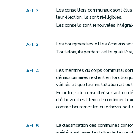
Section 5
Du traitement et du costume de
Art. 19
Les conseillers communaux sont élus 
Art. 2.
Art. 20
leur élection. Ils sont rééligibles.
Art. 21
Les conseils sont renouvelés intégral
Section 6
De la démission des fonctions de
Art. 22
Les bourgmestres et les échevins so
Art. 3.
Section 7
Du secrétaire et du receveur
Toutefois, ils perdent cette qualité si, 
Sous-section première
Dispositions g
Art. 23
Les membres du corps communal sortan
Art. 4.
Art. 24
démissionnaires restent en fonction j
Sous-section 2
Du secrétaire
vérifiés et que leur installation ait eu l
Art. 25
En outre, si le conseiller sortant ou
d'échevin, il est tenu de continuer l'e
Art. 26
comme bourgmestre ou échevin, soit 
Art. 26
bis
Art. 27
Art. 28
La classification des communes confo
Art. 5.
arrêté royal, avec le chiffre de la po