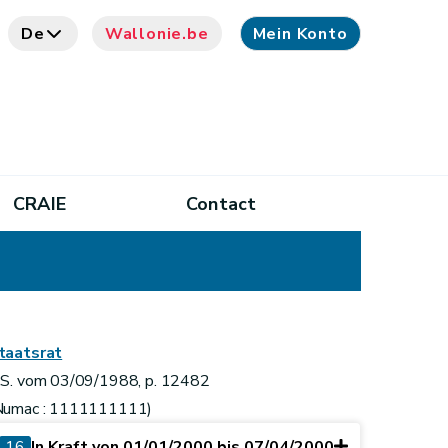
De
Wallonie.be
Mein Konto
CRAIE
Contact
taatsrat
.S. vom 03/09/1988, p. 12482
Numac : 1111111111)
16
In Kraft von 01/01/2000 bis 07/04/2000