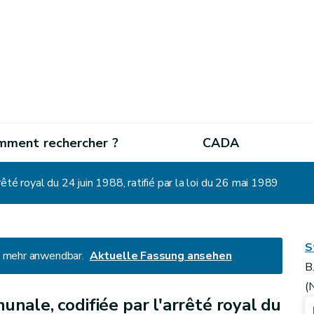
mment rechercher ?
CADA
êté royal du 24 juin 1988, ratifié par la loi du 26 mai 1989
S
ht mehr anwendbar.
Aktuelle Fassung ansehen
B
(
nale, codifiée par l'arrêté royal du