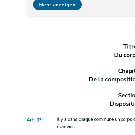
Art. 7
Mehr anzeigen
Art. 8
Art. 9
Art. 10
Art. 11
Art. 12
Titr
Art. 12
bis
Du cor
Section 3
Du bourgmestre
Art. 13
Chapi
Art. 14
De la compositi
Art. 14
bis
Section 4
Des échevins
Secti
Art. 15
Disposit
Art. 16
Art. 17
er
Il y a dans chaque commune un corps
Art. 1
.
échevins.
Art. 18