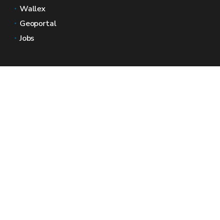
Wallex
Geoportal
Jobs
Kontaktieren Sie uns
Wallonische Räume
Presse
Reichen Sie eine Beschwerde beim SPW ein
Melden Sie eine Unregelmäßigkeit