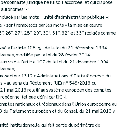
personnalité juridique ne lui soit accordée, et qui dispose
é autonomes; »;
mplacé par les mots « unité d'administration publique »;
 » sont remplacés par les mots « la mise en œuvre »;
5°, 26°, 27°, 28°, 29°, 30°, 31°, 32° et 33° rédigés comme
sé à l'article 108,
g)
, de la loi du 21 décembre 1994
verses, modifiée par la loi du 28 février 2014;
naux visé à l'article 107 de la loi du 21 décembre 1994
iverses;
us-secteur 1312 « Administrations d'Etats fédérés » du
o
es » au sens du Règlement (UE) n
549/2013 du
 21 mai 2013 relatif au système européen des comptes
ropéenne, tel que défini par l'ICN;
mptes nationaux et régionaux dans l'Union européenne au
du Parlement européen et du Conseil du 21 mai 2013 y
nité institutionnelle qui fait partie du périmètre de