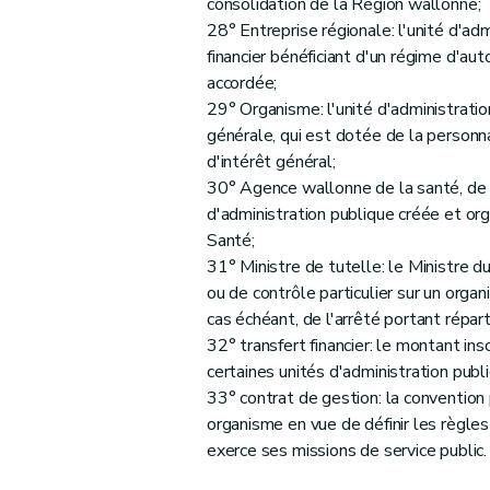
consolidation de la Région wallonne;
Art. 57
28° Entreprise régionale: l'unité d'adm
Art. 58
financier bénéficiant d'un régime d'aut
Art. 59
accordée;
Art. 60
29° Organisme: l'unité d'administratio
générale, qui est dotée de la personnal
Art. 61
d'intérêt général;
Art. 62
30° Agence wallonne de la santé, de la
Art. 63
d'administration publique créée et org
Art. 64
Santé;
Art. 65
31° Ministre de tutelle: le Ministre d
Art. 66
ou de contrôle particulier sur un organ
cas échéant, de l'arrêté portant répa
Art. 67
32° transfert financier: le montant ins
Art. 68
certaines unités d'administration publ
Art. 69
33° contrat de gestion: la conventio
Art. 70
organisme en vue de définir les règle
Art. 71
exerce ses missions de service public.
Art. 72