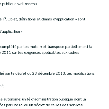
n publique wallonnes ».
er
e I
. Objet, définitions et champ d'application » sont
'application ».
complété par les mots: « et transpose partiellement la
2011 sur les exigences applicables aux cadres
fié par le décret du 23 décembre 2013, les modifications
mé;
ité autonome: unité d'administration publique dont la
es par une loi ou un décret de celles des services