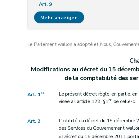
Art. 9
Art. 10
Mehr anzeigen
Art. 11
Art. 12
Art. 13
Le Parlement wallon a adopté et Nous, Gouvernement
Art. 14
Art. 15
Cha
Art. 16
Modifications au décret du 15 décemb
Art. 17
de la comptabilité des s
Art. 18
Art. 19
er
Le présent décret règle, en partie, en 
Art. 1
.
Art. 20
er
visée à l'article 128, §1
, de celle-ci.
Art. 21
Art. 22
L'intitulé du décret du 15 décembre 2
Art. 2.
Art. 23
des Services du Gouvernement wallon 
Art. 24
« Décret du 15 décembre 2011 portant