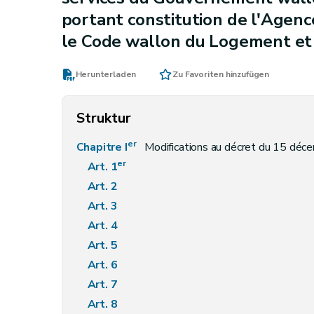
portant constitution de l'Agence
le Code wallon du Logement et 
Herunterladen
Zu Favoriten hinzufügen
Struktur
er
Chapitre I
Modifications au décret du 15 décembre 2011 portant 
er
Art. 1
Art. 2
Art. 3
Art. 4
Art. 5
Art. 6
Art. 7
Art. 8