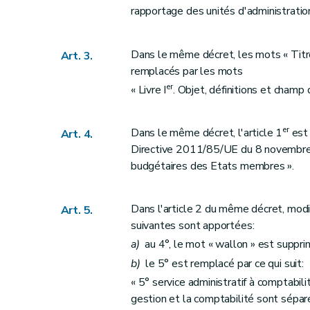
Art. 25
rapportage des unités d'administratio
Art. 26
Art. 27
Dans le même décret, les mots « Titr
Art. 3.
Art. 28
remplacés par les mots
Art. 29
er
« Livre I
. Objet, définitions et champ d
Art. 30
Art. 31
er
Dans le même décret, l'article 1
est 
Art. 4.
Art. 32
Directive 2011/85/UE du 8 novembre 
Art. 33
budgétaires des Etats membres ».
Art. 34
Art. 35
Dans l'article 2 du même décret, modi
Art. 5.
Art. 36
suivantes sont apportées:
Art. 37
a)
au 4°, le mot « wallon » est suppri
Art. 38
b)
le 5° est remplacé par ce qui suit:
Art. 39
« 5° service administratif à comptabil
gestion et la comptabilité sont séparé
Art. 40