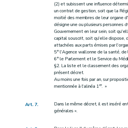
(2) et subissent une influence déterm
Art. 89
un contrat de gestion, soit que la Rég
Art. 90
moitié des membres de leur organe d'a
Art. 91
désigne une ou plusieurs personnes ch
Art. 92
Gouvernement en leur sein, soit qu'ell
Art. 93
capital souscrit, soit qu'elle dispose,
Art. 94
attachées aux parts émises par l'orga
5° l'Agence wallonne de la santé, de l
Art. 95
6° le Parlement et le Service du Médi
Chapitre II
Modifications au décret du 5 mars 2008 po
§2. La liste et le classement des org
Art. 96
présent décret.
Art. 97
Au moins une fois par an, sur proposit
Chapitre III
Modifications au Code wallon du Lo
er
mentionnée à l'alinéa 1
. »
Art. 98
Art. 99
Dans le même décret, il est inséré entre
Art. 7.
Annexe
générales ».