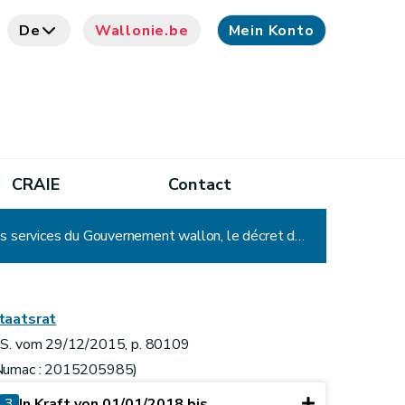
De
Wallonie.be
Mein Konto
CRAIE
Contact
Décret modifiant le décret du 15 décembre 2011 portant organisation du budget et de la comptabilité des services du Gouvernement wallon, le décret du 5 mars 2008 portant constitution de l'Agence wallonne de l'air et du climat et le Code wallon du Logement et de l'Habitat durable
taatsrat
.S. vom 29/12/2015, p. 80109
Numac : 2015205985)
3
In Kraft von 01/01/2018 bis ...