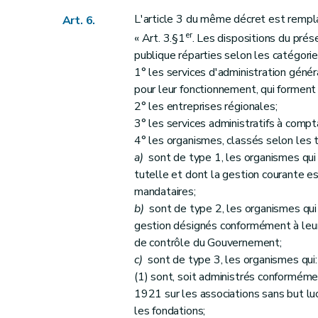
Art. 73
L'article 3 du même décret est remplac
Art. 6.
Art. 74
er
« Art. 3.§1
. Les dispositions du prés
Art. 75
publique réparties selon les catégorie
Art. 76
1° les services d'administration généra
pour leur fonctionnement, qui forment
Art. 77
2° les entreprises régionales;
Art. 78
3° les services administratifs à comp
Art. 79
4° les organismes, classés selon les 
Art. 80
a)
sont de type 1, les organismes qui 
Art. 81
tutelle et dont la gestion courante es
Art. 82
mandataires;
b)
sont de type 2, les organismes qui
Art. 83
gestion désignés conformément à leur 
Art. 84
de contrôle du Gouvernement;
Art. 85
c)
sont de type 3, les organismes qui:
Art. 86
(1) sont, soit administrés conformémen
Art. 87
1921 sur les associations sans but lucr
Art. 88
les fondations;