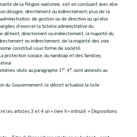
inante de la Région wallonne, soit en concluant avec elle
ion désigne, directement ou indirectement, plus de la
dministration, de gestion ou de direction ou qu'elle
argées d'exercer la tutelle administrative du
e détient, directement ou indirectement, la majorité du
 directement ou indirectement, de la majorité des voix
nisme constitué sous forme de société;
a protection sociale, du handicap et des familles;
ateur.
rtant constitution de l'Agence wallonne de l'air et du climat
er
anismes visés au paragraphe 1
, 4°, sont annexés au
ion du Gouvernement, le décret actualise la liste
gement et de l'Habitat durable
 les articles 3 et 4 un « livre II » intitulé: « Dispositions