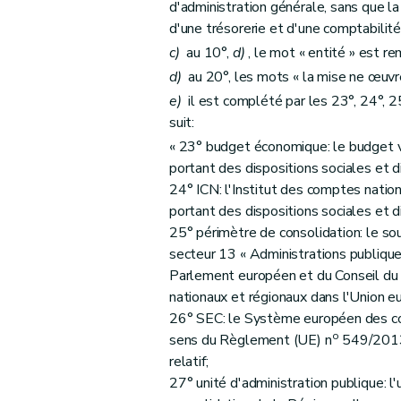
d'administration générale, sans que la 
Art. 41
d'une trésorerie et d'une comptabilit
Art. 42
c)
au 10°,
d)
, le mot « entité » est re
Art. 43
d)
au 20°, les mots « la mise ne œuvre
Art. 44
e)
il est complété par les 23°, 24°, 2
Art. 45
suit:
Art. 46
« 23° budget économique: le budget vi
Art. 47
portant des dispositions sociales et di
Art. 48
24° ICN: l'Institut des comptes natio
portant des dispositions sociales et d
Art. 49
25° périmètre de consolidation: le so
Art. 50
secteur 13 « Administrations publiqu
Art. 51
Parlement européen et du Conseil du
Art. 52
nationaux et régionaux dans l'Union eu
Art. 53
26° SEC: le Système européen des co
Art. 54
o
sens du Règlement (UE) n
549/2013 
relatif;
Art. 55
27° unité d'administration publique: l'u
Art. 56