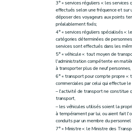
Art. 28
3° « services réguliers »: les service
effectués selon une fréquence et sur 
Art. 29
déposer des voyageurs aux points ter
Section 9
Attribution des notes d'appréciati
préalablement fixés;
Art. 30
4° « services réguliers spécialisés »:
Section 10
Communication des résultats de 
catégories déterminées de personnes 
Art. 31
services sont effectués dans les même
Section 11
Continuité de la capacité profess
5° « véhicule »: tout moyen de transp
Art. 32
l'administration compétente en matièr
Art. 33
à transporter plus de neuf personnes,
Chapitre IV
Capacité financière
6° « transport pour compte propre »: t
commerciales par celui qui effectue le 
Section première
Principe
– l'activité de transport ne constitue 
Art. 34
transport,
Section 2
Preuve
– les véhicules utilisés soient la prop
Art. 35
à tempérament par lui, ou aient fait l'
Art. 36
conduits par un membre du personnel d
Section 3
Mise en œuvre du cautionnement
7° « Ministre »: le Ministre des Transp