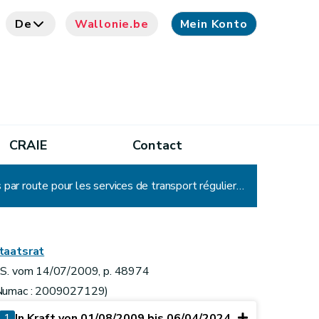
De
Wallonie.be
Mein Konto
CRAIE
Contact
Arrêté du Gouvernement wallon fixant les conditions d'accès à la profession de transporteur de personnes par route pour les services de transport réguliers et réguliers spécialisés
taatsrat
.S. vom 14/07/2009, p. 48974
Numac : 2009027129)
1
In Kraft von 01/08/2009 bis 06/04/2024