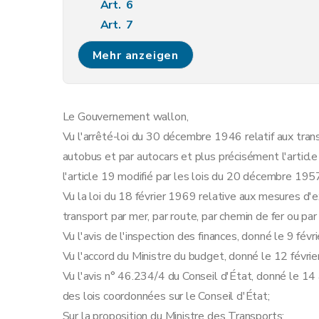
Art. 6
Art. 7
Section 2
Preuve
Mehr anzeigen
Art. 8
Chapitre III
Capacité professionnelle
Section première
Principe
Le Gouvernement wallon,
Art. 9
Vu l'arrêté-loi du 30 décembre 1946 relatif aux tra
Art. 10
autobus et par autocars et plus précisément l'article
Section 2
Preuve
l'article 19 modifié par les lois du 20 décembre 195
Art. 11
Vu la loi du 18 février 1969 relative aux mesures d'
Art. 12
transport par mer, par route, par chemin de fer ou par
Section 3
Délivrance du certificat de capacit
Vu l'avis de l'inspection des finances, donné le 9 févr
Art. 13
Vu l'accord du Ministre du budget, donné le 12 févri
Art. 14
Vu l'avis n° 46.234/4 du Conseil d'État, donné le 14 a
Art. 15
des lois coordonnées sur le Conseil d'État;
Section 4
Composition, attributions et fonct
Sur la proposition du Ministre des Transports;