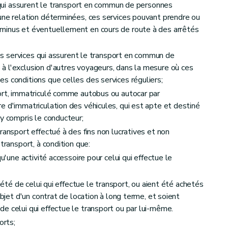
s qui assurent le transport en commun de personnes
une relation déterminées, ces services pouvant prendre ou
minus et éventuellement en cours de route à des arrêtés
on
 les services qui assurent le transport en commun de
l'examen
à l'exclusion d'autres voyageurs, dans la mesure où ces
s conditions que celles des services réguliers;
ionnelle
ort, immatriculé comme autobus ou autocar par
e d'immatriculation des véhicules, qui est apte et destiné
 y compris le conducteur;
ransport effectué à des fins non lucratives et non
transport, à condition que:
qu'une activité accessoire pour celui qui effectue le
riété de celui qui effectue le transport, ou aient été achetés
objet d'un contrat de location à long terme, et soient
e celui qui effectue le transport ou par lui-même.
orts;