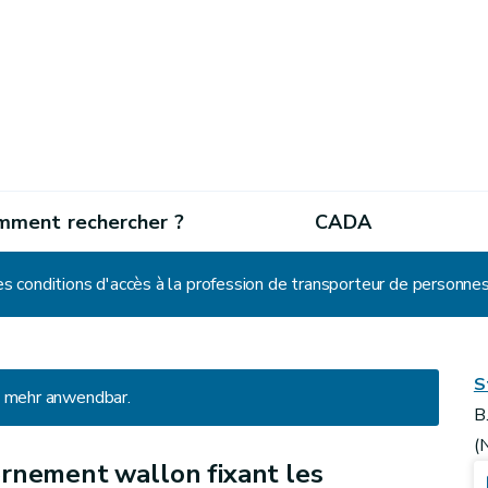
mment rechercher ?
CADA
S
ht mehr anwendbar.
B
(
rnement wallon fixant les