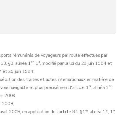
nsports rémunérés de voyageurs par route effectués par
er
 13, §3, alinéa 1
, 1°, modifié par la loi du 29 juin 1984 et
7 et 29 juin 1984;
exécution des traités et actes internationaux en matière de
er
er
 voie navigable et plus précisément l'article 1
, alinéa 1
;
é professionnelle
ier 2009;
er 2009;
er
er
vril 2009, en application de l'article 84, §1
, alinéa 1
, 1°,
ionnement du jury d'examen