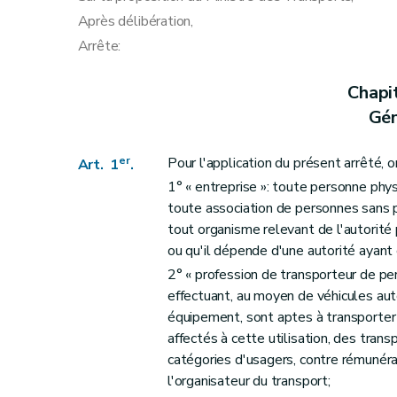
Art. 16
Après délibération,
Art. 17
Arrête:
Art. 18
Section 5
Contenu de l'examen et pondératio
Chapi
Art. 19
Gén
Art. 20
Section 6
Fréquence des sessions d'examen
er
Pour l'application du présent arrêté, 
Art. 1
.
Art. 21
1° « entreprise »: toute personne phys
Section 7
Modalités et conditions de partici
toute association de personnes sans pe
Art. 22
tout organisme relevant de l'autorité p
ou qu'il dépende d'une autorité ayant
Art. 23
2° « profession de transporteur de per
Art. 24
effectuant, au moyen de véhicules aut
Art. 25
équipement, sont aptes à transporter 
Art. 26
affectés à cette utilisation, des trans
Section 8
Discipline des séances d'examen
catégories d'usagers, contre rémunéra
Art. 27
l'organisateur du transport;