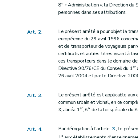
Art. 37
8° « Administration »: la Direction du
Art. 38
personnes dans ses attributions.
Art. 39
Art. 40
Le présent arrêté a pour objet la tran
Art. 2.
Chapitre V
Contrôle
européenne du 29 avril 1996 concerna
Art. 41
et de transporteur de voyageurs par r
certificats et autres titres visant à fa
Chapitre VI
Sanctions
ces transporteurs dans le domaine des
Art. 42
er
Directive 98/76/CE du Conseil du 1
o
Art. 43
26 avril 2004 et par le Directive 2
Chapitre VII
Dispositions transitoires et finales
Art. 44
Le présent arrêté est applicable aux 
Art. 3.
Art. 45
commun urbain et vicinal, en ce compris 
Art. 46
er
X, alinéa 1
, 8°, de la loi spéciale du
Annexe 1a
Annexe 1b
Par dérogation à l'article
3
, le présen
Art. 4.
Annexe 2
1° aux établissements d'enseignement,