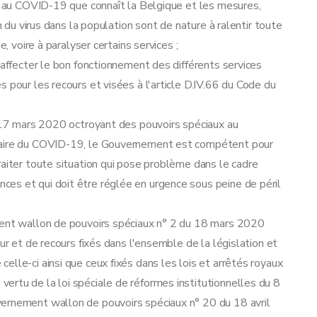
ée au COVID-19 que connaît la Belgique et les mesures,
n du virus dans la population sont de nature à ralentir toute
e, voire à paralyser certains services ;
 affecter le bon fonctionnement des différents services
 pour les recours et visées à l'article D.IV.66 du Code du
17 mars 2020 octroyant des pouvoirs spéciaux au
itaire du COVID-19, le Gouvernement est compétent pour
raiter toute situation qui pose problème dans le cadre
es et qui doit être réglée en urgence sous peine de péril
ment wallon de pouvoirs spéciaux n° 2 du 18 mars 2020
ur et de recours fixés dans l'ensemble de la législation et
lle-ci ainsi que ceux fixés dans les lois et arrêtés royaux
ertu de la loi spéciale de réformes institutionnelles du 8
ernement wallon de pouvoirs spéciaux n° 20 du 18 avril