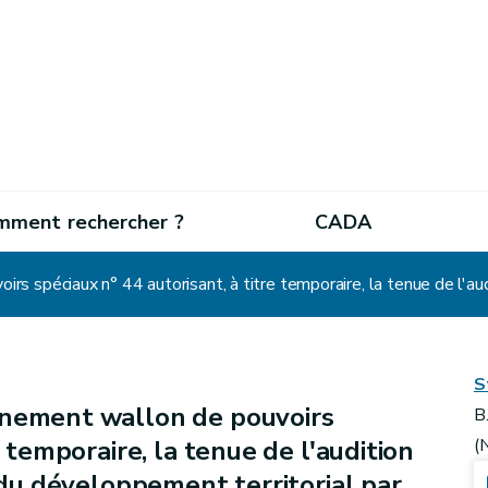
mment rechercher ?
CADA
S
nement wallon de pouvoirs
B
e temporaire, la tenue de l'audition
(
e du développement territorial par