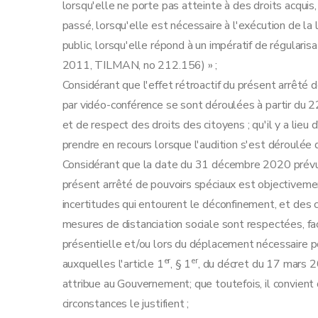
lorsqu'elle ne porte pas atteinte à des droits acquis,
passé, lorsqu'elle est nécessaire à l'exécution de la lo
public, lorsqu'elle répond à un impératif de régularisat
2011, TILMAN, no 212.156) » ;
Considérant que l'effet rétroactif du présent arrêté de
par vidéo-conférence se sont déroulées à partir du 22
et de respect des droits des citoyens ; qu'il y a lieu d
prendre en recours lorsque l'audition s'est déroulée 
Considérant que la date du 31 décembre 2020 prévue 
présent arrêté de pouvoirs spéciaux est objectivemen
incertitudes qui entourent le déconfinement, et des c
mesures de distanciation sociale sont respectées, fa
présentielle et/ou lors du déplacement nécessaire pou
er
er
auxquelles l'article 1
, § 1
, du décret du 17 mars 2
attribue au Gouvernement; que toutefois, il convient 
circonstances le justifient ;