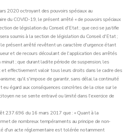
 mars 2020 octroyant des pouvoirs spéciaux au
aire du COVID-19, le présent arrêté « de pouvoirs spéciaux
ection de législation du Conseil d'Etat ; que ceci se justifie
 sera soumis à la section de législation du Conseil d'Etat ;
le présent arrêté revêtent un caractère d'urgence étant
ueur et de recours découlant de l'application des arrêtés
 à minuit ; que durant ladite période de suspension, les
t et effectivement valoir tous leurs droits dans le cadre des
nisme; qu'il s'impose de garantir, sans délai, la continuité
et eu égard aux conséquences concrètes de la crise sur le
itoyen ne se sente entravé ou limité dans l'exercice de
rrêt 237.696 du 16 mars 2017 que : « Quant à la
at permet de nombreux tempéraments au principe de non-
tivité d'un acte réglementaire est tolérée notamment