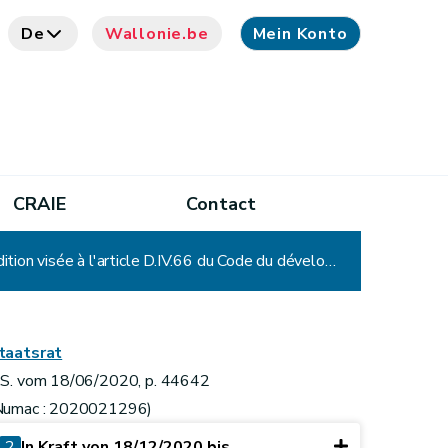
De
Wallonie.be
Mein Konto
CRAIE
Contact
Arrêté du Gouvernement wallon de pouvoirs spéciaux n° 44 autorisant, à titre temporaire, la tenue de l'audition visée à l'article D.IV.66 du Code du développement territorial par vidéo-conférence
taatsrat
.S. vom 18/06/2020, p. 44642
Numac : 2020021296)
2
In Kraft von 18/12/2020 bis ...