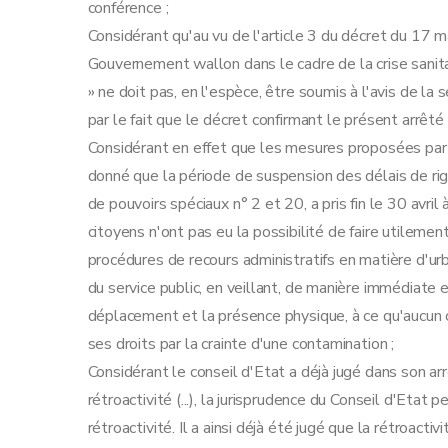
conférence ;
Considérant qu'au vu de l'article 3 du décret du 17
Gouvernement wallon dans le cadre de la crise sanit
» ne doit pas, en l'espèce, être soumis à l'avis de la s
par le fait que le décret confirmant le présent arrêté
Considérant en effet que les mesures proposées par 
donné que la période de suspension des délais de rig
de pouvoirs spéciaux n° 2 et 20, a pris fin le 30 avril
citoyens n'ont pas eu la possibilité de faire utilemen
procédures de recours administratifs en matière d'urba
du service public, en veillant, de manière immédiate 
déplacement et la présence physique, à ce qu'aucun c
ses droits par la crainte d'une contamination ;
Considérant le conseil d'Etat a déjà jugé dans son a
rétroactivité (...), la jurisprudence du Conseil d'Et
rétroactivité. Il a ainsi déjà été jugé que la rétroac