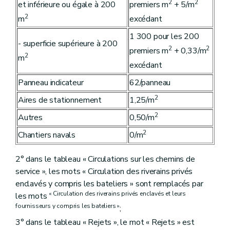
2
2
et inférieure ou égale à 200
premiers m
+ 5/m
2
m
excédant
1 300 pour les 200
- superficie supérieure à 200
2
2
premiers m
+ 0,33/m
2
m
excédant
Panneau indicateur
62/panneau
2
Aires de stationnement
1,25/m
2
Autres
0,50/m
2
Chantiers navals
0/m
2° dans le tableau « Circulations sur les chemins de
service », les mots « Circulation des riverains privés
enclavés y compris les bateliers » sont remplacés par
« Circulation des riverains privés enclavés et leurs
les mots
fournisseurs y compris les bateliers »
;
3° dans le tableau « Rejets », le mot « Rejets » est