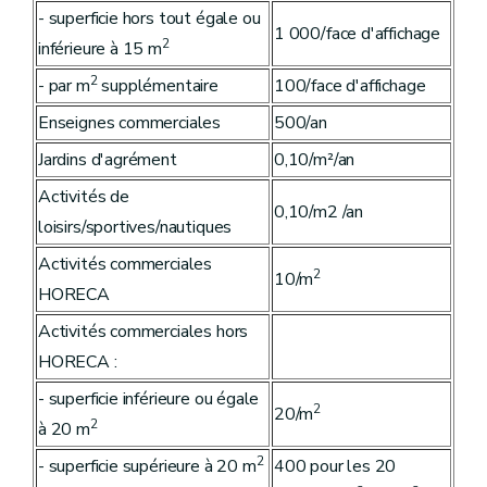
- superficie hors tout égale ou
1 000/face d'affichage
2
inférieure à 15 m
2
- par m
supplémentaire
100/face d'affichage
Enseignes commerciales
500/an
Jardins d'agrément
0,10/m²/an
Activités de
0,10/m2
/an
loisirs/sportives/nautiques
Activités commerciales
2
10/m
HORECA
Activités commerciales hors
HORECA :
- superficie inférieure ou égale
2
20/m
2
à 20 m
2
- superficie supérieure à 20 m
400 pour les 20