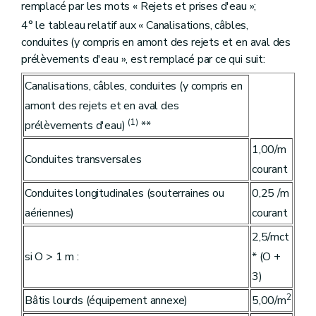
remplacé par les mots « Rejets et prises d'eau »;
4° le tableau relatif aux « Canalisations, câbles,
conduites (y compris en amont des rejets et en aval des
prélèvements d'eau », est remplacé par ce qui suit:
Canalisations, câbles, conduites (y compris en
amont des rejets et en aval des
(1)
prélèvements d'eau)
**
1,00/m
Conduites transversales
courant
Conduites longitudinales (souterraines ou
0,25 /m
aériennes)
courant
2,5/mct
si O > 1 m :
* (O +
3)
2
Bâtis lourds (équipement annexe)
5,00/m