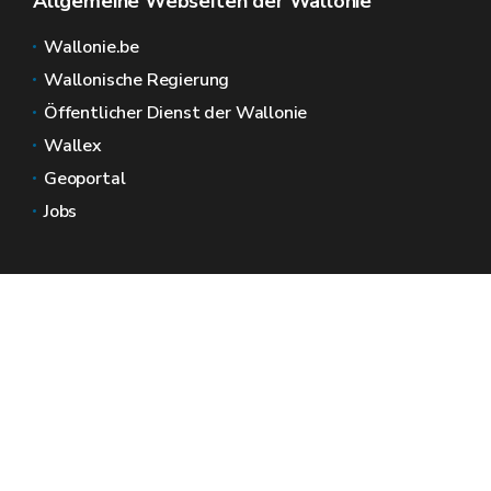
Allgemeine Webseiten der Wallonie
Wallonie.be
Wallonische Regierung
Öffentlicher Dienst der Wallonie
Wallex
Geoportal
Jobs
Kontaktieren Sie uns
Wallonische Räume
Presse
Reichen Sie eine Beschwerde beim SPW ein