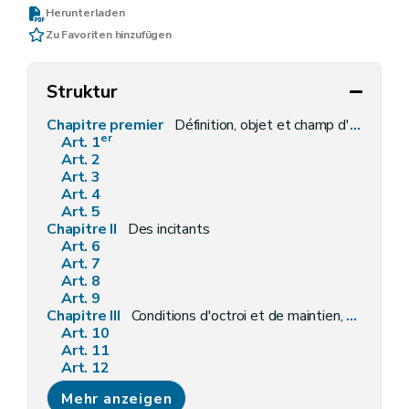
Herunterladen
Zu Favoriten hinzufügen
Struktur
Chapitre premier
Définition, objet et champ d'application
er
Art. 1
Art. 2
Art. 3
Art. 4
Art. 5
Chapitre II
Des incitants
Art. 6
Art. 7
Art. 8
Art. 9
Chapitre III
Conditions d'octroi et de maintien, procédures de demande et d'octroi, modalités de liquidation, de contrôle et sanctions
Art. 10
Art. 11
Art. 12
Art. 13
Mehr anzeigen
Art. 14