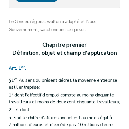
Art. 15
Art. 16
Art. 17
Chapitre IV
Dispositions finales, abrogatoires et transitoires
Le Conseil régional wallon a adopté et Nous,
Art. 18
Gouvernement, sanctionnons ce qui suit:
Art. 19
Art. 20
Chapitre premier
Définition, objet et champ d'application
er
Art. 1
.
er
§1
. Au sens du présent décret, la moyenne entreprise
est l'entreprise:
1° dont l'effectif d'emploi compte au moins cinquante
travailleurs et moins de deux cent cinquante travailleurs;
2° et dont:
a.
soit le chiffre d'affaires annuel est au moins égal à
7 millions d'euros et n'excède pas 40 millions d'euros;