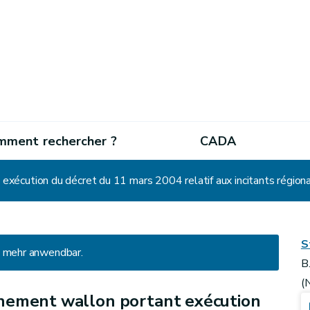
mment rechercher ?
CADA
xécution du décret du 11 mars 2004 relatif aux incitants région
S
ht mehr anwendbar.
B
(
nement wallon portant exécution