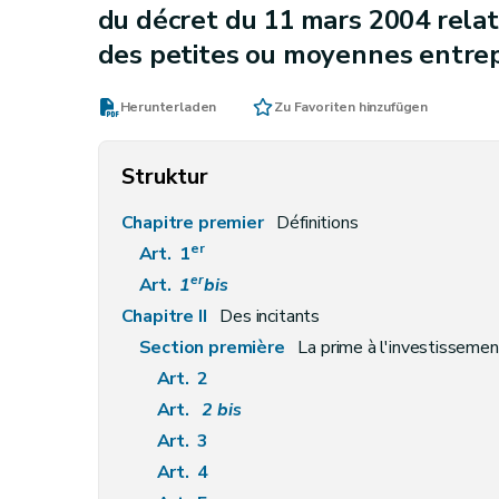
du décret du 11 mars 2004 relati
des petites ou moyennes entrep
Herunterladen
Zu Favoriten hinzufügen
Struktur
Chapitre premier
Définitions
er
Art. 1
er
Art.
1
bis
Chapitre II
Des incitants
Section première
La prime à l'investissemen
Art. 2
Art.
2
bis
Art. 3
Art. 4