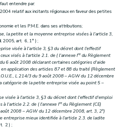
 faut entendre par:
 2004 relatif aux incitants régionaux en faveur des petites
économie et les P.M.E. dans ses attributions;
se, la petite et la moyenne entreprise visées à l'article 3,
2005, art. 6, 1° ) ;
rise visée à l'article 3, §3 du décret dont l'effectif
re
ceux visés à l'article 2.1. de (
l'annexe I
du Règlement
u 6 août 2008 déclarant certaines catégories d'aide
n application des articles 87 et 88 du traité (Règlement
J.O.U.E., L 214/3 du 9 août 2008
– AGW du 12 décembre
la catégorie de la petite entreprise visée au point 5
–
ise visée à l'article 3, §3 du décret dont l'effectif d'emploi
re
 à l'article 2.2. de (
l'annexe I
du Règlement (CE)
6 août 2008
– AGW du 12 décembre 2008, art. 3, 2°)
te entreprise mieux identifiée à l'article 2.3. de ladite
. 2 ) ;