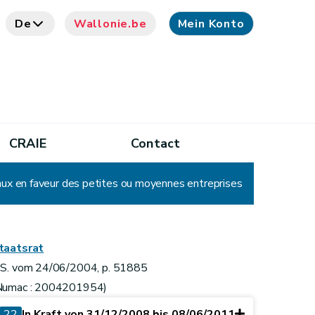
De
Wallonie.be
Mein Konto
CRAIE
Contact
aux en faveur des petites ou moyennes entreprises
taatsrat
.S. vom 24/06/2004, p. 51885
Numac : 2004201954)
22
In Kraft von 31/12/2008 bis 08/06/2011