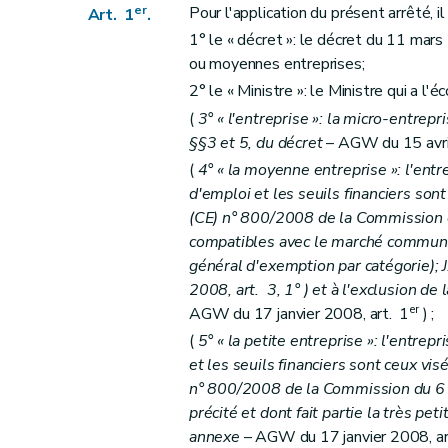
er
Pour l'application du présent arrêté, il
Art. 1
.
1° le « décret »: le décret du 11 mars
ou moyennes entreprises;
2° le « Ministre »: le Ministre qui a l'
(
3° « l'entreprise »: la micro-entrepri
§§3 et 5, du décret
– AGW du 15 avril 
(
4° « la moyenne entreprise »: l'entrep
d'emploi et les seuils financiers sont 
(CE) n° 800/2008 de la Commission d
compatibles avec le marché commun e
général d'exemption par catégorie); 
2008, art. 3, 1° ) et à l'exclusion de 
er
AGW du 17 janvier 2008, art. 1
) ;
(
5° « la petite entreprise »: l'entrepr
et les seuils financiers sont ceux visés
n° 800/2008 de la Commission du 
précité et dont fait partie la très peti
annexe
– AGW du 17 janvier 2008, art