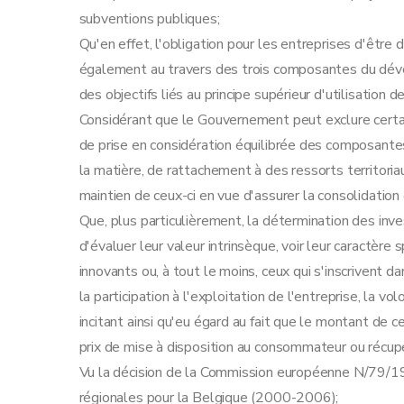
Art. 29
subventions publiques;
Art. 30
Qu'en effet, l'obligation pour les entreprises d'être 
Art. 31
également au travers des trois composantes du dév
Art. 32
des objectifs liés au principe supérieur d'utilisation d
Art. 33
Considérant que le Gouvernement peut exclure certai
Section 4
La prime aux services de conseil
de prise en considération équilibrée des composan
Art. 34
la matière, de rattachement à des ressorts territo
Art. 35
maintien de ceux-ci en vue d'assurer la consolidation 
Art. 36
Que, plus particulièrement, la détermination des inve
Art. 37
d'évaluer leur valeur intrinsèque, voir leur caractère
Art. 38
innovants ou, à tout le moins, ceux qui s'inscrivent d
Art. 39
la participation à l'exploitation de l'entreprise, la vo
Section 5
L'exonération du précompte immobi
incitant ainsi qu'eu égard au fait que le montant de c
Art. 40
prix de mise à disposition au consommateur ou récupé
Art. 41
Vu la décision de la Commission européenne N/79/1
Art. 42
régionales pour la Belgique (2000-2006);