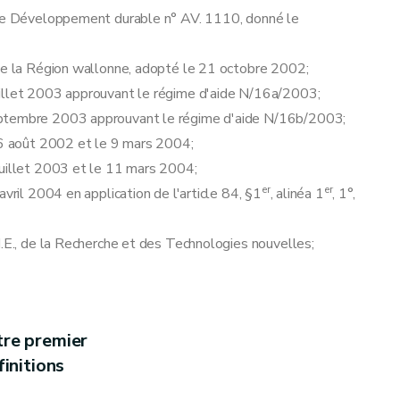
es et finales
r le Développement durable n° AV. 1110, donné le
 de la Région wallonne, adopté le 21 octobre 2002;
uillet 2003 approuvant le régime d'aide N/16a/2003;
eptembre 2003 approuvant le régime d'aide N/16b/2003;
 26 août 2002 et le 9 mars 2004;
juillet 2003 et le 11 mars 2004;
er
er
vril 2004 en application de l'article 84, §1
, alinéa 1
, 1°,
M.E., de la Recherche et des Technologies nouvelles;
tre premier
initions