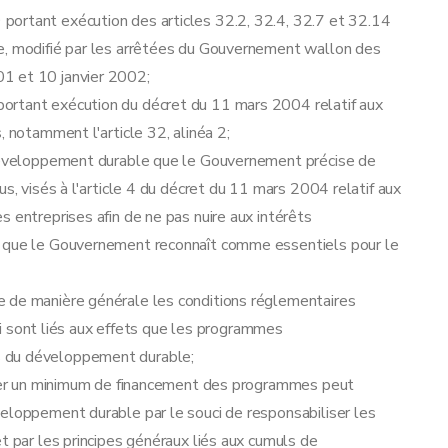
portant exécution des articles 32.2, 32.4, 32.7 et 32.14
e, modifié par les arrêtées du Gouvernement wallon des
1 et 10 janvier 2002;
ortant exécution du décret du 11 mars 2004 relatif aux
, notamment l'article 32, alinéa 2;
u développement durable que le Gouvernement précise de
us, visés à l'article 4 du décret du 11 mars 2004 relatif aux
 entreprises afin de ne pas nuire aux intérêts
s que le Gouvernement reconnaît comme essentiels pour le
e de manière générale les conditions réglementaires
 qui sont liés aux effets que les programmes
s du développement durable;
surer un minimum de financement des programmes peut
veloppement durable par le souci de responsabiliser les
t par les principes généraux liés aux cumuls de