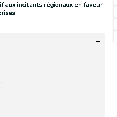
f aux incitants régionaux en faveur
rises
t