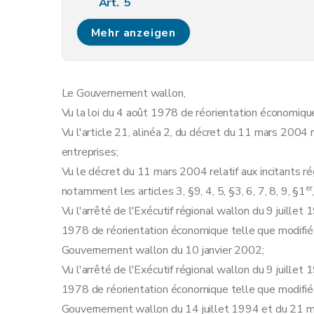
Art. 5
Art. 6
Mehr anzeigen
Art. 7
Art. 8
Art. 9
Le Gouvernement wallon,
Art. 10
Vu la loi du 4 août 1978 de réorientation économique
Art.
10
bis
Vu l'article 21, alinéa 2, du décret du 11 mars 2004 
Art. 11
entreprises;
Art. 12
Vu le décret du 11 mars 2004 relatif aux incitants r
Art. 13
er
notamment les articles 3, §9, 4, 5, §3, 6, 7, 8, 9, §1
Art. 14
Vu l'arrêté de l'Exécutif régional wallon du 9 juillet
Art. 15
1978 de réorientation économique telle que modifiée 
Art.
15bis
Gouvernement wallon du 10 janvier 2002;
Art.
15ter
Vu l'arrêté de l'Exécutif régional wallon du 9 juillet
Art. 16
1978 de réorientation économique telle que modifiée 
Art. 17
Gouvernement wallon du 14 juillet 1994 et du 21 m