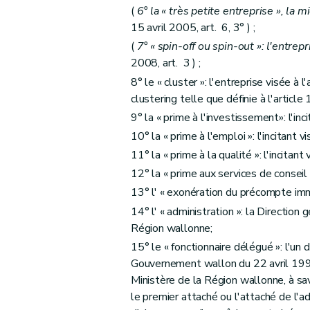
(
6° la « très petite entreprise », la m
15 avril 2005, art. 6, 3° ) ;
(
7° « spin-off ou spin-out »: l'entrepr
2008, art. 3 ) ;
8° le « cluster »: l'entreprise visée à
clustering telle que définie à l'article
9° la « prime à l'investissement»: l'inci
10° la « prime à l'emploi »: l'incitant vi
11° la « prime à la qualité »: l'incitant 
12° la « prime aux services de conseil »:
13° l' « exonération du précompte immobi
14° l' « administration »: la Direction
Région wallonne;
15° le « fonctionnaire délégué »: l'un d
Gouvernement wallon du 22 avril 1999
Ministère de la Région wallonne, à savo
le premier attaché ou l'attaché de l'