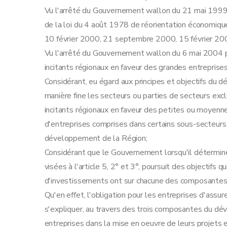
Art.
17
bis
Vu l'arrêté du Gouvernement wallon du 21 mai 1999 
Art.
17
ter
de la loi du 4 août 1978 de réorientation économiqu
Art. 18
10 février 2000, 21 septembre 2000, 15 février 200
Art. 19
Vu l'arrêté du Gouvernement wallon du 6 mai 2004 p
Section 2
La prime à l'emploi
incitants régionaux en faveur des grandes entreprises
Art. 20
Considérant, eu égard aux principes et objectifs d
Art. 21
manière fine les secteurs ou parties de secteurs excl
Art. 22
incitants régionaux en faveur des petites ou moyennes
Art. 23
d'entreprises comprises dans certains sous-secteur
Art. 24
développement de la Région;
Art. 25
Considérant que le Gouvernement lorsqu'il détermin
Art. 26
visées à l'article 5, 2° et 3°, poursuit des objectifs
Art.
26
bis
d'investissements ont sur chacune des composante
Section 3
La prime à la qualité
Qu'en effet, l'obligation pour les entreprises d'as
Art. 27
s'expliquer, au travers des trois composantes du dé
Art. 28
entreprises dans la mise en oeuvre de leurs projets e