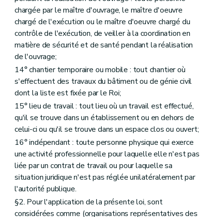
Art. 93
chargée par le maître d'ouvrage, le maître d'oeuvre
Art. 94
chargé de l'exécution ou le maître d'oeuvre chargé du
Chapitre XIbis
(Inséré par L 2003-02-25/35, art. 5; ED : 01-07-2003) Mesures pour prévenir la répétition d'accidents du travail graves.
contrôle de l'exécution, de veiller à la coordination en
re
Section 1
(Insérée par L 2003-02-25/35, art. 5; ED : 01-07-2003) Définition.
Art. 94
bis
matière de sécurité et de santé pendant la réalisation
Section 2
(Insérée par L 2003-02-25/35, art. 5; ED : 01-07-2003) (Enquête et rapport sur les accidents du travail graves. - Désignation d'un expert.) (L 2004-12-27/30, art. 166, ED : 01-01-2005)
de l'ouvrage;
Art. 94
ter
14° chantier temporaire ou mobile : tout chantier où
Section 3
(Insérée par L 2003-02-25/35, art. 5; ED : 01-07-2003) - L'expert.
Art. 94
quater
s'effectuent des travaux du bâtiment ou de génie civil
Section 4
(Insérée par L 2003-02-25/35, art. 5; ED : 01-07-2003) - L'honoraire de l'expert.
dont la liste est fixée par le Roi;
Art. 94
quinquies
15° lieu de travail : tout lieu où un travail est effectué,
Section 5
(Insérée par L 2003-02-25/35, art. 5; ED : 01-07-2003) - Réclamation du montant de l'honoraire de l'expert.
Art. 94
sexies
qu'il se trouve dans un établissement ou en dehors de
Section 6
Généralités. (Titre de section inséré par L 2004-12-27/30, art. 166, ED : 01-01-2005)
celui-ci ou qu'il se trouve dans un espace clos ou ouvert;
Art. 94
septies
16° indépendant : toute personne physique qui exerce
Art. 94
octies
Section 7
Déclaration d'accidents du travail graves. (Titre de section inséré par L 2004-12-27/30, art. 166, ED : 01-01-2005)
une activité professionnelle pour laquelle elle n'est pas
Art. 94
nonies
lire "novies" au lieu de "nonies"
liée par un contrat de travail ou pour laquelle sa
Chapitre XII
Dispositions finales.
situation juridique n'est pas réglée unilatéralement par
Art. 95
l'autorité publique.
Art. 96
Art. 97
§2. Pour l'application de la présente loi, sont
Art. 98
considérées comme (organisations représentatives des