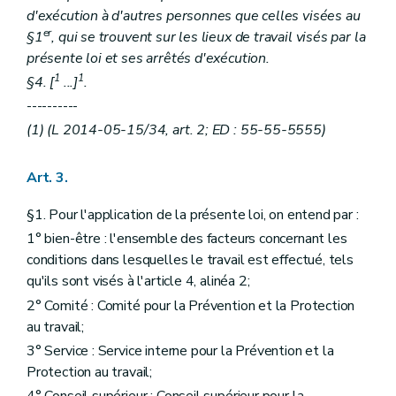
Art. 51
bis
d'exécution à d'autres personnes que celles visées au
Art. 52
er
§1
, qui se trouvent sur les lieux de travail visés par la
Art. 53
présente loi et ses arrêtés d'exécution.
Art. 53
bis
Art. 54
1
1
§4. [
...]
.
Art. 55
----------
Section 3
Composition.
Art. 56
(1) (L 2014-05-15/34, art. 2; ED : 55-55-5555)
Art. 57
Art. 58
Art. 59
Art. 3.
Art. 60
Art. 61
§1. Pour l'application de la présente loi, on entend par :
Art. 62
1° bien-être : l'ensemble des facteurs concernant les
Art. 63
Art. 64
conditions dans lesquelles le travail est effectué, tels
Section 4
Compétences.
qu'ils sont visés à l'article 4, alinéa 2;
Sous-section première
Compétences générales. (inséré par L 2008-04-23/31, art. 3; ED : 16-05-2008)
2° Comité : Comité pour la Prévention et la Protection
Art. 65
au travail;
Sous-section 2
Compétences particulières. (inséré par L 2008-04-23/31, art. 3; ED : 16-05-2008)
Art. 65
bis
3° Service : Service interne pour la Prévention et la
Art. 65
ter
Protection au travail;
Art. 65
quater
Art. 65
quinquies