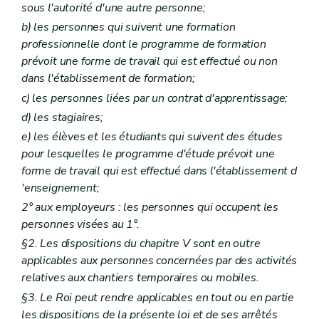
Art. 36
sous l'autorité d'une autre personne;
Art. 37
b)
les personnes qui suivent une formation
Art. 38
Art. 39
professionnelle dont le programme de formation
Section 3
Dispositions spécifiques concernant les Services externes de Prévention et de Protection au travail et leurs sections chargées de la surveillance médicale des travailleurs ainsi que les Services externes pour les contrôles techniques sur le lieu de travail.
prévoit une forme de travail qui est effectué ou non
Art. 40
dans l'établissement de formation;
Section 4
Coordination dans le cadre des Services de Prévention et de Protection au travail.
Art. 41
c)
les personnes liées par un contrat d'apprentissage;
Section 5
Dispositions communes.
d)
les stagiaires;
Art. 42
Art. 43
e)
les élèves et les étudiants qui suivent des études
Chapitre VII
Le Conseil supérieur pour la Prévention et la Protection au travail.
pour lesquelles le programme d'étude prévoit une
Art. 44
forme de travail qui est effectué dans l'établissement d
Art. 45
'enseignement;
Art. 46
Art. 47
2° aux employeurs : les personnes qui occupent les
Art. 47
bis
personnes visées au 1°.
Chapitre VIII
Le Comité pour la Prévention et la Protection au travail.
§2. Les dispositions du chapitre V sont en outre
Section 1
Champ d'application.
Art. 48
applicables aux personnes concernées par des activités
Section 2
Constitution.
relatives aux chantiers temporaires ou mobiles.
Art. 49
§3. Le Roi peut rendre applicables en tout ou en partie
Art. 50
Art. 51
les dispositions de la présente loi et de ses arrêtés