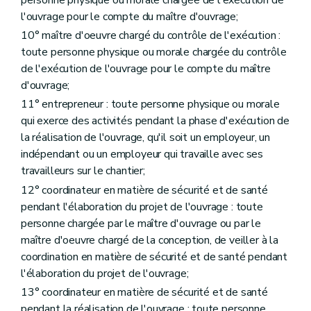
Art. 76
quater
l'ouvrage pour le compte du maître d'ouvrage;
Art. 76
quinquies
Art. 76
sexies
10° maître d'oeuvre chargé du contrôle de l'exécution :
Art. 76
septies
toute personne physique ou morale chargée du contrôle
Chapitre IX
Dispositions communes aux organes.
de l'exécution de l'ouvrage pour le compte du maître
Art. 77
Art. 78
d'ouvrage;
Chapitre X
Recours devant les tribunaux du travail.
11° entrepreneur : toute personne physique ou morale
Art. 79
qui exerce des activités pendant la phase d'exécution de
Chapitre XI
Surveillance et dispositions pénales.
Art. 80
la réalisation de l'ouvrage, qu'il soit un employeur, un
Art. 81
indépendant ou un employeur qui travaille avec ses
Art. 82
travailleurs sur le chantier;
Art. 83
Art. 84
12° coordinateur en matière de sécurité et de santé
Art. 85
pendant l'élaboration du projet de l'ouvrage : toute
Art. 86
personne chargée par le maître d'ouvrage ou par le
Art. 87
maître d'oeuvre chargé de la conception, de veiller à la
Art. 88
Art. 88
bis
coordination en matière de sécurité et de santé pendant
Art. 89
l'élaboration du projet de l'ouvrage;
Art. 90
13° coordinateur en matière de sécurité et de santé
Art. 91
Art. 92
pendant la réalisation de l'ouvrage : toute personne