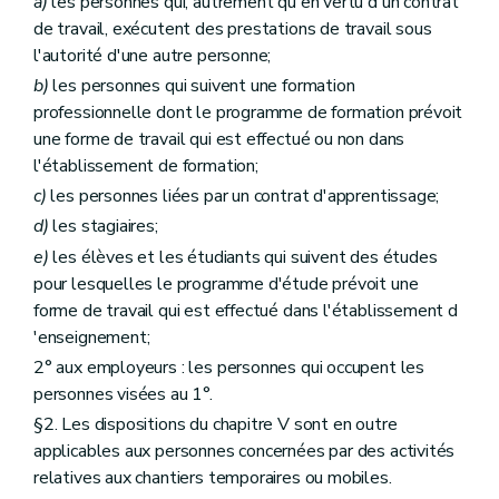
a)
les personnes qui, autrement qu'en vertu d'un contrat
Art. 31
1
Section 4
[
- Système d'enregistrement de présence]
de travail, exécutent des prestations de travail sous
Art. 31
bis
l'autorité d'une autre personne;
Art. 31
ter
b)
les personnes qui suivent une formation
Art. 31
quater
Art. 31
quinquies
professionnelle dont le programme de formation prévoit
Art. 31
sexies
une forme de travail qui est effectué ou non dans
Art. 31
septies
l'établissement de formation;
Art. 31
octies
1
1
Section 5
[
- Structure de coordination]
c)
les personnes liées par un contrat d'apprentissage;
Art. 32
d)
les stagiaires;
1
Chapitre Vbis
.[
- Dispositions spécifiques concernant la prévention des risques psychosociaux au travail dont le stress, la violence et le harcèlement moral ou sexuel au travail.]
1
1
e)
les élèves et les étudiants qui suivent des études
Section 1ère
.[
- Généralités.]
1
Sous-section 1ère
[
- Définition des risques psychosociaux au travail.]
pour lesquelles le programme d'étude prévoit une
Art. 32/1
forme de travail qui est effectué dans l'établissement d
1
1
Sous-section 2
[
- Mesures de prévention.]
'enseignement;
Art. 32/2
1
Section 2
[
- Dispositions spécifiques concernant la violence et le harcèlement moral ou sexuel au travail.]
2° aux employeurs : les personnes qui occupent les
1
Sous-section 1re
[
- Disposition générale et définition.]
personnes visées au 1°.
Art. 32
bis
§2. Les dispositions du chapitre V sont en outre
Art. 32
ter
1
Sous-section 2
[
Mesures de prévention spécifiques.]
applicables aux personnes concernées par des activités
Art. 32
quater
relatives aux chantiers temporaires ou mobiles.
Art. 32
quinquies