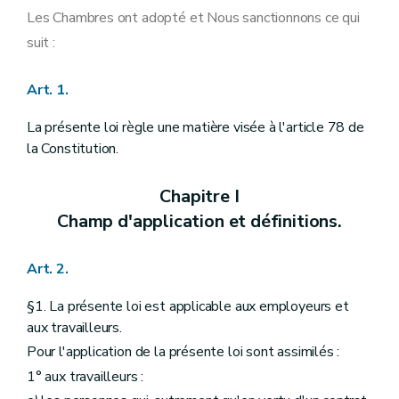
Art. 12
quater
Les Chambres ont adopté et Nous sanctionnons ce qui
Art. 13
suit :
Chapitre V
Dispositions spécifiques concernant les chantiers temporaires ou mobiles.
Section 1
Dispositions introductives.
Art. 14
Art. 1.
Art. 15
Section 2
Le projet de l'ouvrage.
La présente loi règle une matière visée à l'article 78 de
Art. 16
la Constitution.
Art. 17
Art. 18
Art. 19
Chapitre I
Section 3
La réalisation de l'ouvrage.
Art. 20
Champ d'application et définitions.
Art. 21
Art. 22
Art. 23
Art. 2.
Art. 24
Art. 25
§1. La présente loi est applicable aux employeurs et
Art. 26
aux travailleurs.
Art. 27
Art. 28
Pour l'application de la présente loi sont assimilés :
Art. 29
1° aux travailleurs :
Art. 30