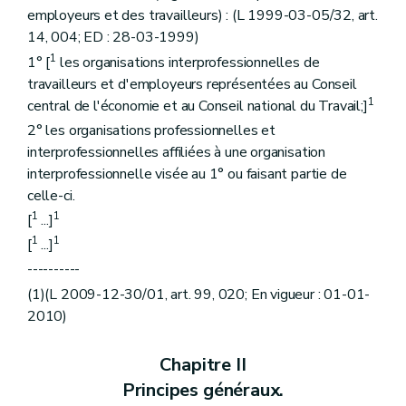
Art. 99
employeurs et des travailleurs) : (L 1999-03-05/32, art.
Art. 100
Art. 101
14, 004; ED : 28-03-1999)
1
1° [
les organisations interprofessionnelles de
travailleurs et d'employeurs représentées au Conseil
1
central de l'économie et au Conseil national du Travail;]
2° les organisations professionnelles et
interprofessionnelles affiliées à une organisation
interprofessionnelle visée au 1° ou faisant partie de
celle-ci.
1
1
[
...]
1
1
[
...]
----------
(1)(L 2009-12-30/01, art. 99, 020; En vigueur : 01-01-
2010)
Chapitre II
Principes généraux.