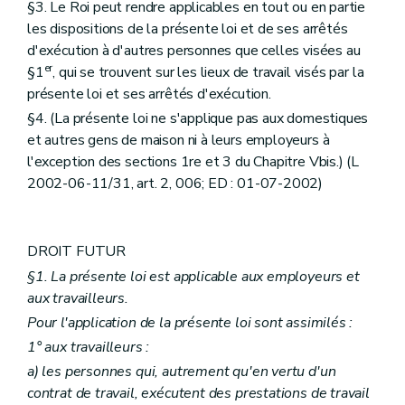
§3. Le Roi peut rendre applicables en tout ou en partie
Art. 32
sexies
Art. 32
septies
les dispositions de la présente loi et de ses arrêtés
Art. 32
octies
d'exécution à d'autres personnes que celles visées au
Sous-section 3
(inséré par L 2002-06-11/31, art. 5; ED : 01-07-2002) La protection (des travailleurs, des employeurs et des autres personnes qui se trouvent sur le lieu de travail) contre la violence et le harcèlement moral ou sexuel au travail. (L 2007-01-10/33, art. 10, 015; ED : 16-06-2007)
er
§1
, qui se trouvent sur les lieux de travail visés par la
Art. 32nonies
présente loi et ses arrêtés d'exécution.
Art. 32
decies
Art. 32
undecies
§4. (La présente loi ne s'applique pas aux domestiques
Art. 32
duodecies
et autres gens de maison ni à leurs employeurs à
Art. 32
tredecies
l'exception des sections 1re et 3 du Chapitre Vbis.) (L
1
Section 3
[
Communication d'informations et accès aux documents.]
Art. 32
quaterdecies
2002-06-11/31, art. 2, 006; ED : 01-07-2002)
Art. 32
quinquiesdecies
Art. 32
sexiesdecies
Art. 32
septiesdecies
Art. 32
octiesdecies
DROIT FUTUR
Art. 32
noniesdecies
§1. La présente loi est applicable aux employeurs et
Art. 32
vicies
aux travailleurs.
Chapitre VI
Services de prévention et de protection.
Section 1
Dispositions générales.
Pour l'application de la présente loi sont assimilés :
Art. 33
1° aux travailleurs :
Section 2
Dispositions spécifiques concernant le Service interne de Prévention et de Protection au travail.
Art. 34
a)
les personnes qui, autrement qu'en vertu d'un
Art. 35
contrat de travail, exécutent des prestations de travail