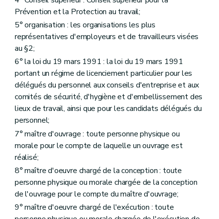
4° Conseil supérieur : Conseil supérieur pour la
Art. 65
sexies
Prévention et la Protection au travail;
Art. 65
septies
5° organisation : les organisations les plus
Art. 65
octies
Art. 65
novies
représentatives d'employeurs et de travailleurs visées
Art. 65
decies
au §2;
Art. 65
undecies
6° la loi du 19 mars 1991 : la loi du 19 mars 1991
Art. 65
duodecies
Section 5
Fonctionnement.
portant un régime de licenciement particulier pour les
Art. 66
délégués du personnel aux conseils d'entreprise et aux
Art. 67
comités de sécurité, d'hygiène et d'embellissement des
Art. 68
lieux de travail, ainsi que pour les candidats délégués du
Section 6
Transfert d'entreprise et reprise de l'actif.
Art. 69
personnel;
Art. 70
7° maître d'ouvrage : toute personne physique ou
Art. 71
morale pour le compte de laquelle un ouvrage est
Art. 72
Art. 73
réalisé;
Art. 74
8° maître d'oeuvre chargé de la conception : toute
Art. 75
personne physique ou morale chargée de la conception
Art. 76
1
1
de l'ouvrage pour le compte du maître d'ouvrage;
Section 7
[
Transfert sous autorité de justice]
Art. 76
bis
9° maître d'oeuvre chargé de l'exécution : toute
Art. 76
ter
personne physique ou morale chargée de l'exécution de