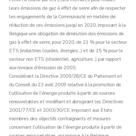
Chapitre IX
Dispositions modificatives, transitoires et finales
Art. 33
leurs émissions de gaz à effet de serre afin de respecter
Art. 34
les engagements de la Communauté en matière de
Art. 35
Art. 36
réduction de ces émissions jusqu'en 2020, imposant à la
Art. 37
Belgique une obligation de diminution des émissions de
Art. 38
Annexe
gaz à effet de serre, pour 2020, de 21 % pour le secteur
ETS (industries lourdes, énergies...) et de 15 % pour le
secteur non ETS (résidentiel, agriculture...) par rapport
aux niveaux d'émission de 2005;
Considérant la Directive 2009/28/CE du Parlement et
du Conseil du 23 avril 2009 relative à la promotion de
l'utilisation de l'énergie produite à partir de sources
renouvelables et modifiant et abrogeant les Directives
2001/77/CE et 2003/30/CE, imposant aux Etats
membres des objectifs contraignants et mesures
concernant l'utilisation de l'énergie produite à partir de
sources renouvelables, qui impose à la Belgique