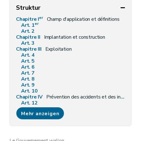
Struktur
er
Chapitre I
Champ d'application et définitions
er
Art. 1
Art. 2
Chapitre II
Implantation et construction
Art. 3
Chapitre III
Exploitation
Art. 4
Art. 5
Art. 6
Art. 7
Art. 8
Art. 9
Art. 10
Chapitre IV
Prévention des accidents et des incendies
Art. 12
Art. 13
Mehr anzeigen
Art. 14
Art. 15
Art. 16
Art. 17
Art. 18
Le Gouvernement wallon,