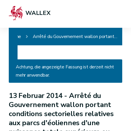
WALLEX
Home
Arrêté du Gouvernement wallon portant conditions sectorielles relatives aux parcs d'éoliennes d'une puissance totale supérieure ou égale à 0,5 MW, modifiant l'arrêté du Gouvernement wallon du 4 juillet 2002 relatif à la procédure et à diverses mesures d'exécution du décret du 11 mars 1999 relatif au permis d'environnement et modifiant l'arrêté du Gouvernement wallon du 4 juillet 2002 arrêtant la liste des projets soumis à étude d'incidences et des installations et activités classées
Achtung, die angezeigte Fassung ist derzeit nicht
mehr anwendbar.
13 Februar 2014 -
Arrêté du
Gouvernement wallon portant
conditions sectorielles relatives
aux parcs d'éoliennes d'une