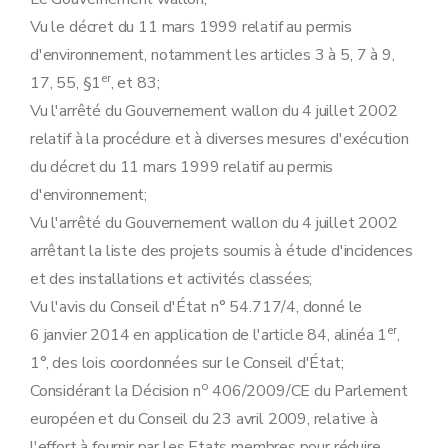
Art. 19
Vu le décret du 11 mars 1999 relatif au permis
Chapitre V
Bruit
re
Section 1
Normes de niveau sonore
d'environnement, notamment les articles 3 à 5, 7 à 9,
Art. 20
er
17, 55, §1
, et 83;
Art. 21
Art. 22
Vu l'arrêté du Gouvernement wallon du 4 juillet 2002
Art. 23
relatif à la procédure et à diverses mesures d'exécution
re
Section 1
Dérogations
Art. 24
du décret du 11 mars 1999 relatif au permis
Section 2
Communication des paramètres et habilitation
d'environnement;
Art. 25
Art. 26
Vu l'arrêté du Gouvernement wallon du 4 juillet 2002
Chapitre VI
Contrôle, autocontrôle, auto-surveillance
arrêtant la liste des projets soumis à étude d'incidences
re
Section 1
Autocontrôles réalisés par l'exploitant
Art. 27
et des installations et activités classées;
Art. 28
Vu l'avis du Conseil d'État n° 54.717/4, donné le
Section 2
Contrôle des niveaux sonores
er
6 janvier 2014 en application de l'article 84, alinéa 1
Art. 29
,
Chapitre VII
Remise en état
1°, des lois coordonnées sur le Conseil d'État;
Art. 30
o
Considérant la Décision n
406/2009/CE du Parlement
Art. 31
Chapitre VIII
Sûreté
européen et du Conseil du 23 avril 2009, relative à
Art. 32
l'effort à fournir par les Etats membres pour réduire