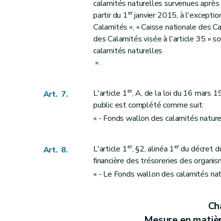
calamités naturelles survenues après 
Art. 47
er
partir du 1
janvier 2015, à l'exceptio
Art. 48
Calamités », « Caisse nationale des Cal
Art. 49
des Calamités visée à l'article 35 » 
Art. 50
calamités naturelles
Art. 51
».
Art. 52
Art. 53
er
L'article 1
, A, de la loi du 16 mars 
Art. 7.
Art. 54
public est complété comme suit:
Art. 55
« - Fonds wallon des calamités naturel
Art. 56
Art. 57
er
er
L'article 1
, §2, alinéa 1
du décret d
Art. 8.
Art. 58
financière des trésoreries des organi
Art. 59
« - Le Fonds wallon des calamités natu
Art. 60
Art. 61
Cha
Art. 62
Mesure en matièr