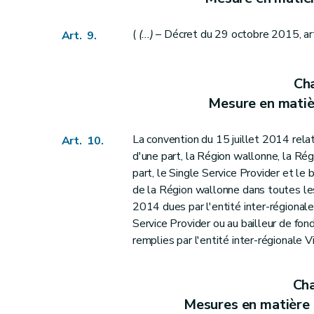
Art. 63
Art. 64
(
(...)
– Décret du 29 octobre 2015, art
Art. 9.
Art. 65
Art. 66
Cha
Art. 67
Mesure en matiè
Art. 68
Art. 69
La convention du 15 juillet 2014 relat
Art. 10.
Art. 70
d'une part, la Région wallonne, la Rég
Art. 71
part, le Single Service Provider et le b
Art. 72
de la Région wallonne dans toutes le
Art. 73
2014 dues par l'entité inter-régional
Art. 74
Service Provider ou au bailleur de fon
remplies par l'entité inter-régionale 
Art. 75
Art. 76
Art. 77
Cha
Art. 78
Mesures en matière 