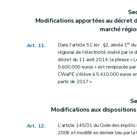
Art. 79
Sec
Art. 80
Modifications apportées au décret du
Art. 81
marché région
Art. 82
Art. 83
er
Dans l'article 51
ter
, §2, alinéa 1
du 
Art. 11.
Art. 84
régional de l'électricité, inséré par le
Art. 85
décret du 11 avril 2014, la phrase «
Art. 86
5.600.000 euros » est remplacée par 
Art. 87
CWaPE s'élève à 5.410.000 euros en
Art. 88
partir de 2017 ».
Art. 89
Art. 90
Se
Art. 91
Modifications aux dispositions
Art. 92
Art. 93
L'article 145/31 du Code des impôts s
Art. 12.
Art. 94
2006 et modifié en dernier lieu par la