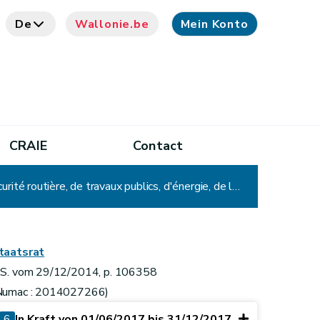
De
Wallonie.be
Mein Konto
CRAIE
Contact
Décret-programme portant des mesures diverses liées au budget en matière de calamité naturelle, de sécurité routière, de travaux publics, d'énergie, de logement, d'environnement, d'aménagement du territoire, de bien-être animal, d'agriculture et de fiscalité
taatsrat
.S. vom 29/12/2014, p. 106358
Numac : 2014027266)
6
In Kraft von 01/06/2017 bis 31/12/2017