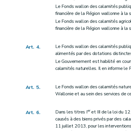
Art. 31
Le Fonds wallon des calamités publiq
Art. 32
financière de la Région wallonne à la
Art. 33
Le Fonds wallon des calamités agricol
Art. 34
financière de la Région wallonne à la
Art. 35
Art. 36
Le Fonds wallon des calamités publiq
Art. 4.
Art. 37
alimentés par des dotations distincte
Art. 38
Le Gouvernement est habilité en cours
Art. 39
calamités naturelles. Il en informe le
Art. 40
Art. 41
Le Fonds wallon des calamités naturel
Art. 5.
Art. 42
Wallonie et au sein des services de cel
Art. 43
Art. 44
er
Dans les titres I
et III de la loi du 
Art. 6.
Art. 45
causés à des biens privés par des calam
Art. 46
11 juillet 2013, pour les interventio