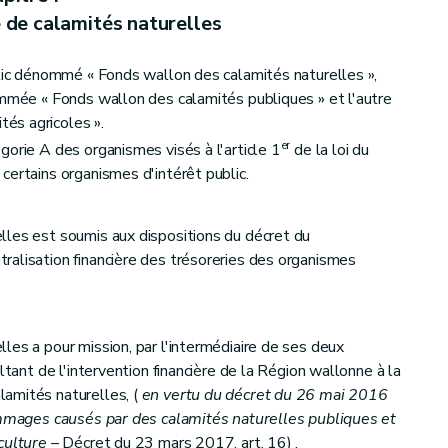
t
 de calamités naturelles
e
r
I
du Code de l'Environnement
blic dénommé « Fonds wallon des calamités naturelles »,
ommée « Fonds wallon des calamités publiques » et l'autre
és agricoles ».
er
gorie A des organismes visés à l'article 1
de la loi du
certains organismes d'intérêt public.
I du Code de l'Environnement contenant le Code de l'Eau
lles est soumis aux dispositions du décret du
alisation financière des trésoreries des organismes
les a pour mission, par l'intermédiaire de ses deux
ltant de l'intervention financière de la Région wallonne à la
amités naturelles, (
en vertu du décret du 26 mai 2016
dommages causés par des calamités naturelles publiques et
culture
– Décret du 23 mars 2017, art. 16) .