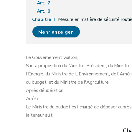
Art. 7
Art. 8
Chapitre II
Mesure en matière de sécurité routi
Art. 9
Mehr anzeigen
Chapitre III
Mesure en matière de travaux publi
Art. 10
Chapitre IV
Mesures en matière d'énergie et d
Le Gouvernement wallon,
re
Section 1
Modifications apportées au décret du 12 av
Sur la proposition du Ministre-Président, du Ministr
Art. 11
l'Énergie, du Ministre de L'Environnement, de l'Amén
Section 2
Modifications aux dispositions du 
du budget, et du Ministre de l'Agriculture;
Art. 12
Après délibération,
Art. 13
Arrête:
Art. 14
Le Ministre du budget est chargé de déposer auprè
Art. 15
la teneur suit:
Art. 16
Art. 17
Cha