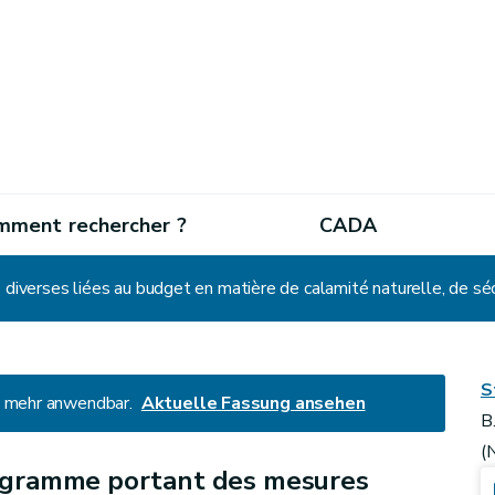
mment rechercher ?
CADA
S
ht mehr anwendbar.
Aktuelle Fassung ansehen
B
(
ogramme portant des mesures