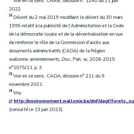
Voir en ce sens : CRAIE, décision n° 1240 du 21 juin
2022.
[2]
Décret du 2 mai 2019 modifiant le décret du 30 mars
1995 relatif à la publicité de l'Administration et le Code
de la démocratie locale et de la décentralisation en vue
de renforcer le rôle de la Commission d'accès aux
documents administratifs (CADA) de la Région
wallonne, amendements,
Doc
., Parl. w., 2018-2019,
n°1075/11, p. 3.
[3]
Voir en ce sens : CADA, décision n° 211 du 9
novembre 2021.
[4]
Voy.
http://environnement.wallonie.be/dnf/dagf/forets_
(consulté le 13 juin 2023).