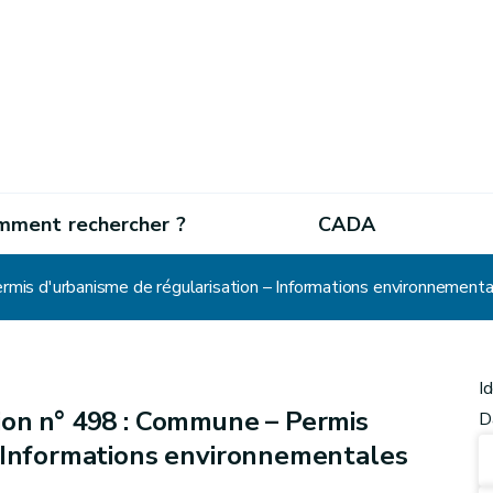
mment rechercher ?
CADA
mis d'urbanisme de régularisation – Informations environnementa
I
ion n° 498 : Commune – Permis
D
– Informations environnementales