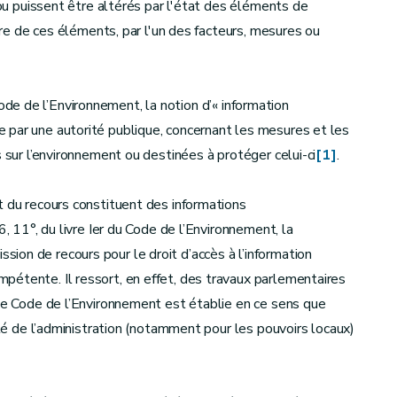
t ou puissent être altérés par l'état des éléments de
aire de ces éléments, par l'un des facteurs, mesures ou
u Code de l’Environnement, la notion d’« information
 par une autorité publique, concernant les mesures et les
s sur l’environnement ou destinées à protéger celui-ci
[1]
.
t du recours constituent des informations
6, 11°, du livre Ier du Code de l’Environnement, la
on de recours pour le droit d’accès à l’information
pétente. Il ressort, en effet, des travaux parlementaires
 le Code de l’Environnement est établie en ce sens que
ité de l’administration (notamment pour les pouvoirs locaux)
.