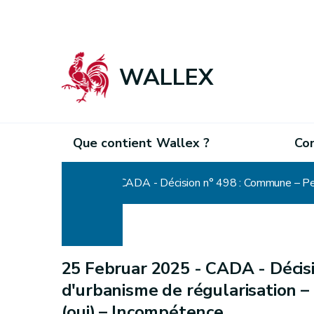
WALLEX
Que contient Wallex ?
Co
Home
CADA - Décision n° 498 : Commune – Per
25 Februar 2025 -
CADA - Décis
d'urbanisme de régularisation 
(oui) – Incompétence