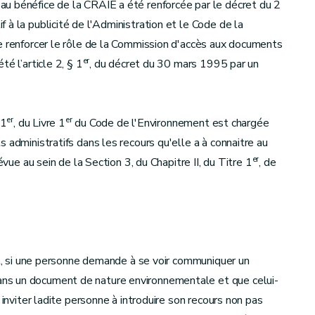
u bénéfice de la CRAIE a été renforcée par le décret du 2
à la publicité de l'Administration et le Code de la
e renforcer le rôle de la Commission d'accès aux documents
er
é l’article 2, § 1
, du décret du 30 mars 1995 par un
er
er
 1
, du Livre 1
du Code de l'Environnement est chargée
 administratifs dans les recours qu'elle a à connaitre au
er
évue au sein de la Section 3, du Chapitre II, du Titre 1
, de
t :
art, si une personne demande à se voir communiquer un
ns un document de nature environnementale et que celui-
 inviter ladite personne à introduire son recours non pas