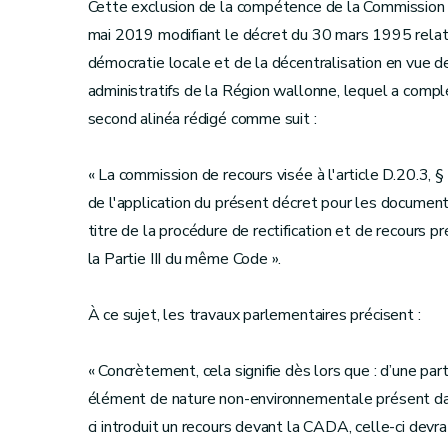
Cette exclusion de la compétence de la Commission a
mai 2019 modifiant le décret du 30 mars 1995 relatif 
démocratie locale et de la décentralisation en vue d
administratifs de la Région wallonne, lequel a complét
second alinéa rédigé comme suit :
« La commission de recours visée à l'article D.20.3, §
de l'application du présent décret pour les documents
titre de la procédure de rectification et de recours pr
la Partie III du même Code ».
À ce sujet, les travaux parlementaires précisen
« Concrètement, cela signifie dès lors que : d’une p
élément de nature non-environnementale présent da
ci introduit un recours devant la CADA, celle-ci devra