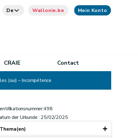
De
Wallonie.be
Mein Konto
CRAIE
Contact
les (oui) – Incompétence
dentifikationsnummer:498
atum der Urkunde : 25/02/2025
Thema(en)