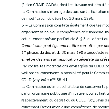
(fusion CRAIE-CADA), dont les travaux ont débuté 
La Commission s’interroge dès lors sur l’articulation 
de modification du décret du 30 mars 1995.
5. –
La Commission constate également que les modi
organisent sa nouvelle compétence décisionnelle, m
actuellement prévue par l’article 8, § 3, du décret
Commission peut également être consultée par une 
er
1
phrase, du décret du 30 mars 1995 lorsqu’elle rend
émettre des avis sur l'application générale du prés
Par contre, les modifications envisagées du CDLD, 
wallonnes, conservent la possibilité pour la Commissio
os
CDLD (voy.
infra
, n
38-41).
La Commission estime souhaitable de conserver la pos
par un organisme public que d’initiative, pour autant 
respectivement, du décret ou du CDLD (voy. l’avis d’
concernant l’articulation d’une compétence de recour