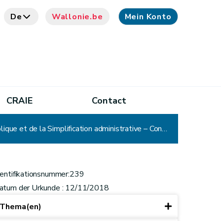
De
Wallonie.be
Mein Konto
CRAIE
Contact
CADA – Avis n° 239 : Ministre de l'Action sociale, de la Santé, de l'Égalité des chances, de la Fonction publique et de la Simplification administrative – Consultation – Proposition de décret modifiant le décret du 30 mars 1995 relatif à la publicité de l'administration et le Code de la démocratie locale et de la décentralisation en vue de renforcer le rôle de la Commission d'accès aux documents administratifs (CADA) de la Région wallonne
dentifikationsnummer:239
atum der Urkunde : 12/11/2018
Thema(en)