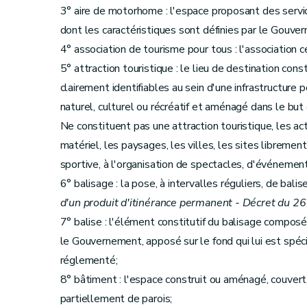
Art. 22
3° aire de motorhome : l'espace proposant des serv
Art. 23
dont les caractéristiques sont définies par le Gouve
Art. 24
4° association de tourisme pour tous : l'association cer
Art. 25
5° attraction touristique : le lieu de destination con
Art. 26
clairement identifiables au sein d'une infrastructure
Art. 27
naturel, culturel ou récréatif et aménagé dans le but d
Section 6
Dispositions transitoires relativ
Ne constituent pas une attraction touristique, les act
Art. 28
matériel, les paysages, les villes, les sites libremen
Art. 29
sportive, à l'organisation de spectacles, d'événements
Art. 30
6° balisage : la pose, à intervalles réguliers, de bal
Art. 31
d'un produit d'itinérance permanent - Décret du 2
Section 7
Dispositions transitoires relativ
7° balise : l'élément constitutif du balisage composé
Art. 32
le Gouvernement, apposé sur le fond qui lui est spéc
Art. 33
réglementé;
Section 8
Dispositions transitoires relati
8° bâtiment : l'espace construit ou aménagé, couvert
Art. 34
partiellement de parois;