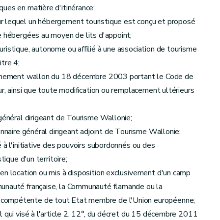
ues en matière d'itinérance;
r lequel un hébergement touristique est conçu et proposé
ux demandes en cours sur retraits, refus, dérogations, recours
e hébergées au moyen de lits d'appoint;
ristique, autonome ou affilié à une association de tourisme
itre 4;
vernement wallon du 18 décembre 2003 portant le Code de
ur, ainsi que toute modification ou remplacement ultérieurs
 général dirigeant de Tourisme Wallonie;
onnaire général dirigeant adjoint de Tourisme Wallonie;
 à l'initiative des pouvoirs subordonnés ou des
tique d'un territoire;
en location ou mis à disposition exclusivement d'un camp
munauté française, la Communauté flamande ou la
 compétente de tout Etat membre de l'Union européenne;
l qui visé à l'article 2, 12°, du décret du 15 décembre 2011