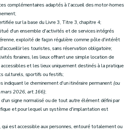
ices complémentaires adaptés à l'accueil des motor-homes
rnement;
tifiée sur la base du Livre 3, Titre 3, chapitre 4;
stitué d'un ensemble d'activités et de services intégrés
 pérenne, exploité de façon régulière comme pôle d'intérêt
'accueillir les touristes, sans réservation obligatoire;
es aux itinéraires permanents
ivités foraines, les lieux offrant une simple location de
t accessibles et les lieux uniquement destinés à la pratique
 culturels, sportifs ou festifs;
ises indiquant le cheminement d'un itinéraire permanent
(ou
6 mars 2026, art.166)
;
es au tourisme pour tous
 d'un signe normalisé ou de tout autre élément défini par
ifique et pour lequel un système d'implantation est
ves aux endroits de camp
, qui est accessible aux personnes, entouré totalement ou