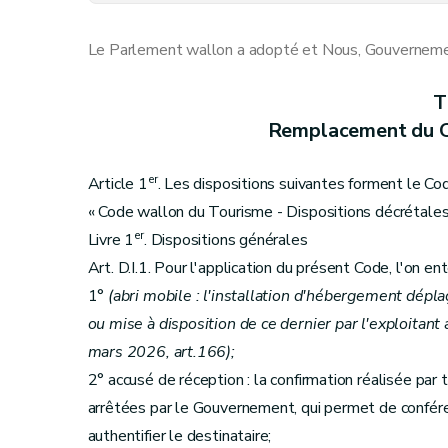
Section 2
Dispositions transitoires relati
Art. 10
Le Parlement wallon a adopté et Nous, Gouvernement
Art. 11
Section 3
Dispositions transitoires relati
T
Art. 12
Remplacement du C
Art. 13
Art. 14
er
Article 1
. Les dispositions suivantes forment le Co
Art. 15
« Code wallon du Tourisme - Dispositions décrétale
Section 4
Dispositions transitoires relativ
er
Livre 1
. Dispositions générales
Art. 16
Art. D.I.1. Pour l'application du présent Code, l'on ent
Art. 17
1°
(abri mobile : l'installation d'hébergement dépl
Art. 18
ou mise à disposition de ce dernier par l'exploitant
Art. 19
mars 2026, art.166);
Art. 20
2° accusé de réception : la confirmation réalisée p
Art. 21
arrêtées par le Gouvernement, qui permet de confére
Section 5
Dispositions transitoires relati
authentifier le destinataire;