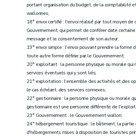
portant organisation du budget, de la comptabilité e
wallonnes;
18° envoi certifié : l'envoi réalisé par tout moyen d
Gouvernement, qui permet de conférer date certaine à l
message et le consentement de son auteur;
19° envoi simple : l'envoi pouvant prendre la forme d'
toute autre forme définie par le Gouvernement;
20° exploitant : la personne physique ou morale qui r
services éventuels qui y sont liés;
21° exploitation : l'ensemble des activités et des op
le cas échéant, des services connexes;
22° gestionnaire : la personne physique ou morale qui 
gestionnaire est une personne différente de l'exploitant
23° Gouvernement : le Gouvernement wallon;
24° hébergement touristique : le bâtiment, la partie 
d'hébergements mises à disposition de touristes princ