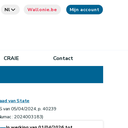
Nl
Wallonie.be
Mijn account
CRAIE
Contact
aad van State
S van 05/04/2024, p. 40239
Numac : 2024003183)
In werking van 01/04/2026 tot