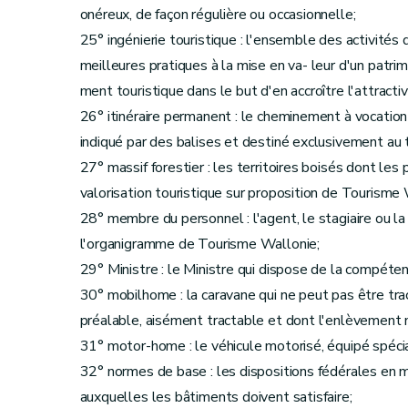
onéreux, de façon régulière ou occasionnelle;
25° ingénierie touristique : l'ensemble des activités d
meilleures pratiques à la mise en va- leur d'un patrimoi
ment touristique dans le but d'en accroître l'attractiv
26° itinéraire permanent : le cheminement à vocation 
indiqué par des balises et destiné exclusivement au t
27° massif forestier : les territoires boisés dont le
valorisation touristique sur proposition de Tourisme 
28° membre du personnel : l'agent, le stagiaire ou la
l'organigramme de Tourisme Wallonie;
29° Ministre : le Ministre qui dispose de la compéte
30° mobilhome : la caravane qui ne peut pas être trac
préalable, aisément tractable et dont l'enlèvement 
31° motor-home : le véhicule motorisé, équipé spéci
32° normes de base : les dispositions fédérales en ma
auxquelles les bâtiments doivent satisfaire;