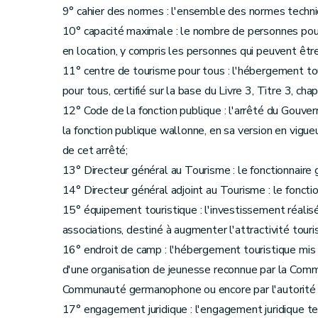
Art. 35
9° cahier des normes : l'ensemble des normes techniq
Art. 36
10° capacité maximale : le nombre de personnes pou
Section 9
Dispositions transitoires relatives a
en location, y compris les personnes qui peuvent êtr
Art. 37
11° centre de tourisme pour tous : l'hébergement tou
Art. 38
pour tous, certifié sur la base du Livre 3, Titre 3, chap
Art. 39
12° Code de la fonction publique : l'arrêté du Gou
Section 10
Dispositions modificatives
la fonction publique wallonne, en sa version en vigue
Art. 40
de cet arrêté;
Section 11
Disposition finale
13° Directeur général au Tourisme : le fonctionnaire
Art. 41
14° Directeur général adjoint au Tourisme : le foncti
15° équipement touristique : l'investissement réalisé
associations, destiné à augmenter l'attractivité touris
16° endroit de camp : l'hébergement touristique mis 
d'une organisation de jeunesse reconnue par la Com
Communauté germanophone ou encore par l'autorité
17° engagement juridique : l'engagement juridique te