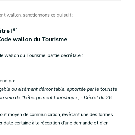
ves à Tourisme Wallonie
 wallon, sanctionnons ce qui suit :
ves aux attractions et équipements touristiques
er
itre I
ode wallon du Tourisme
de wallon du Tourisme, partie décrétale :
s
es aux organismes touristiques
end par :
açable ou aisément démontable, apportée par le touriste
 au sein de l'hébergement touristique ; - Décret du 26
ar tout moyen de communication, revêtant une des formes
r date certaine à la réception d'une demande et d'en
ves aux hébergements touristiques