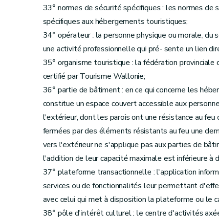
33° normes de sécurité spécifiques : les normes de sé
spécifiques aux hébergements touristiques;
34° opérateur : la personne physique ou morale, du se
une activité professionnelle qui pré- sente un lien dir
35° organisme touristique : la fédération provinciale 
certifié par Tourisme Wallonie;
36° partie de bâtiment : en ce qui concerne les héber
constitue un espace couvert accessible aux personne
l'extérieur, dont les parois ont une résistance au feu
fermées par des éléments résistants au feu une dem
vers l'extérieur ne s'applique pas aux parties de bât
l'addition de leur capacité maximale est inférieure à 
37° plateforme transactionnelle : l'application info
services ou de fonctionnalités leur permettant d'eff
avec celui qui met à disposition la plateforme ou le c
38° pôle d'intérêt culturel : le centre d'activités axée