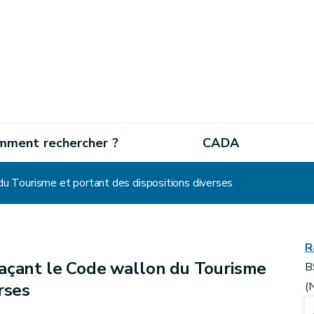
mment rechercher ?
CADA
u Tourisme et portant des dispositions diverses
R
açant le Code wallon du Tourisme
B
rses
(