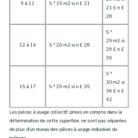
9 à 11
S ³ 15 m2 si n £ 21
21 £ n £
28
S ³
25 m2 si
12 à 14
S ³ 20 m2 si n £ 28
29 £ n £
35
S ³
30 m2 si
15 à 17
S ³ 25 m2 si n £ 35
36 £ n £
42
Les pièces à usage collectif, prises en compte dans la
détermination de cette superficie, ne sont pas séparées
de plus d'un niveau des pièces à usage individuel du