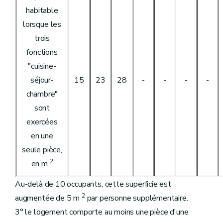
habitable
lorsque les
trois
fonctions
"cuisine-
séjour-
15
23
28
-
-
-
-
chambre"
sont
exercées
en une
seule pièce,
2
en m
Au-delà de 10 occupants, cette superficie est
2
augmentée de 5 m
par personne supplémentaire.
3° le logement comporte au moins une pièce d'une