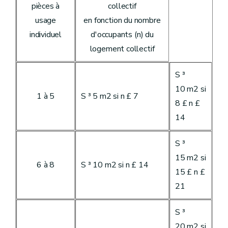
pièces à
collectif
usage
en fonction du nombre
individuel
d'occupants (n) du
logement collectif
S ³
10 m2 si
1 à 5
S ³ 5 m2 si n £ 7
8 £ n £
14
S ³
15 m2 si
6 à 8
S ³ 10 m2 si n £ 14
15 £ n £
21
S ³
20 m2 si