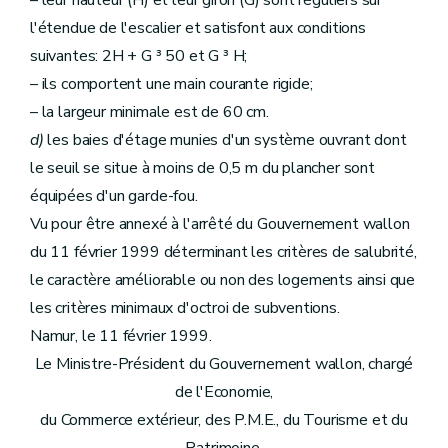
– leur hauteur (H) et leur giron (G) sont réguliers sur
l'étendue de l'escalier et satisfont aux conditions
suivantes: 2H + G ³ 50 et G ³ H;
– ils comportent une main courante rigide;
– la largeur minimale est de 60 cm.
d)
les baies d'étage munies d'un système ouvrant dont
le seuil se situe à moins de 0,5 m du plancher sont
équipées d'un garde-fou.
Vu pour être annexé à l'arrêté du Gouvernement wallon
du 11 février 1999 déterminant les critères de salubrité,
le caractère améliorable ou non des logements ainsi que
les critères minimaux d'octroi de subventions.
Namur, le 11 février 1999.
Le Ministre-Président du Gouvernement wallon, chargé
de l'Economie,
du Commerce extérieur, des P.M.E., du Tourisme et du