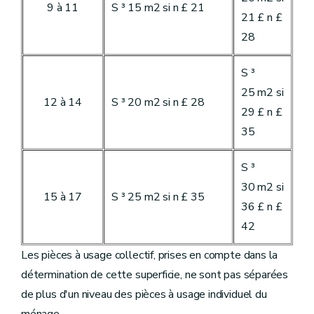
9 à 11
S ³ 15 m2 si n £ 21
21 £ n £
28
S ³
25 m2 si
12 à 14
S ³ 20 m2 si n £ 28
29 £ n £
35
S ³
30 m2 si
15 à 17
S ³ 25 m2 si n £ 35
36 £ n £
42
Les pièces à usage collectif, prises en compte dans la
détermination de cette superficie, ne sont pas séparées
de plus d'un niveau des pièces à usage individuel du