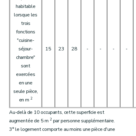
habitable
lorsque les
trois
fonctions
"cuisine-
séjour-
15
23
28
-
-
-
-
chambre"
sont
exercées
en une
seule pièce,
2
en m
Au-delà de 10 occupants, cette superficie est
2
augmentée de 5 m
par personne supplémentaire.
3° le logement comporte au moins une pièce d'une