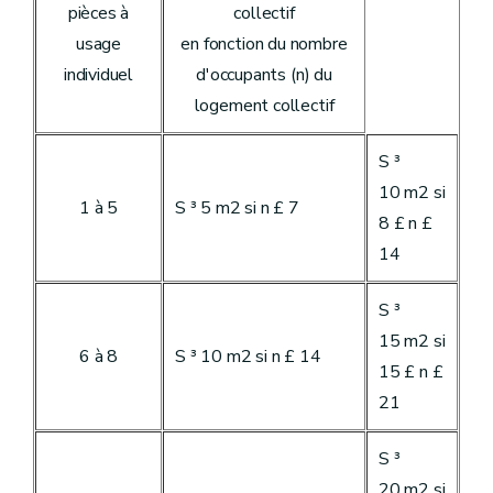
pièces à
collectif
usage
en fonction du nombre
individuel
d'occupants (n) du
logement collectif
S ³
10 m2 si
1 à 5
S ³ 5 m2 si n £ 7
8 £ n £
14
S ³
15 m2 si
6 à 8
S ³ 10 m2 si n £ 14
15 £ n £
21
S ³
20 m2 si