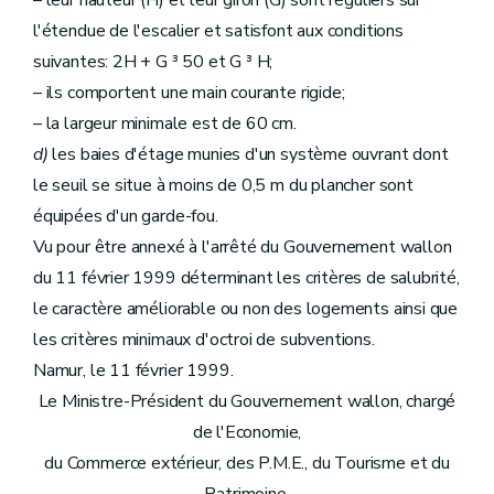
– leur hauteur (H) et leur giron (G) sont réguliers sur
l'étendue de l'escalier et satisfont aux conditions
suivantes: 2H + G ³ 50 et G ³ H;
– ils comportent une main courante rigide;
– la largeur minimale est de 60 cm.
d)
les baies d'étage munies d'un système ouvrant dont
le seuil se situe à moins de 0,5 m du plancher sont
équipées d'un garde-fou.
Vu pour être annexé à l'arrêté du Gouvernement wallon
du 11 février 1999 déterminant les critères de salubrité,
le caractère améliorable ou non des logements ainsi que
les critères minimaux d'octroi de subventions.
Namur, le 11 février 1999.
Le Ministre-Président du Gouvernement wallon, chargé
de l'Economie,
du Commerce extérieur, des P.M.E., du Tourisme et du