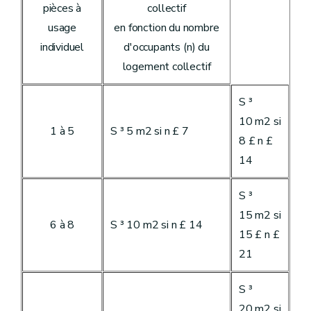
pièces à
collectif
usage
en fonction du nombre
individuel
d'occupants (n) du
logement collectif
S ³
10 m2 si
1 à 5
S ³ 5 m2 si n £ 7
8 £ n £
14
S ³
15 m2 si
6 à 8
S ³ 10 m2 si n £ 14
15 £ n £
21
S ³
20 m2 si