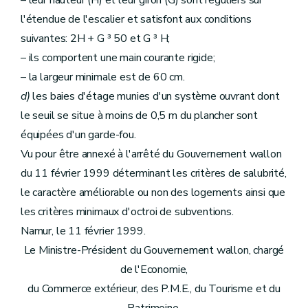
– leur hauteur (H) et leur giron (G) sont réguliers sur
l'étendue de l'escalier et satisfont aux conditions
suivantes: 2H + G ³ 50 et G ³ H;
– ils comportent une main courante rigide;
– la largeur minimale est de 60 cm.
d)
les baies d'étage munies d'un système ouvrant dont
le seuil se situe à moins de 0,5 m du plancher sont
équipées d'un garde-fou.
Vu pour être annexé à l'arrêté du Gouvernement wallon
du 11 février 1999 déterminant les critères de salubrité,
le caractère améliorable ou non des logements ainsi que
les critères minimaux d'octroi de subventions.
Namur, le 11 février 1999.
Le Ministre-Président du Gouvernement wallon, chargé
de l'Economie,
du Commerce extérieur, des P.M.E., du Tourisme et du