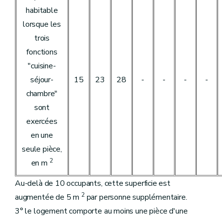
habitable
lorsque les
trois
fonctions
"cuisine-
séjour-
15
23
28
-
-
-
-
chambre"
sont
exercées
en une
seule pièce,
2
en m
Au-delà de 10 occupants, cette superficie est
2
augmentée de 5 m
par personne supplémentaire.
3° le logement comporte au moins une pièce d'une