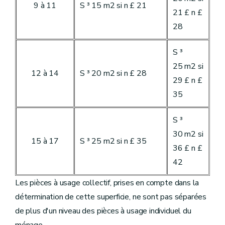
9 à 11
S ³ 15 m2 si n £ 21
21 £ n £
28
S ³
25 m2 si
12 à 14
S ³ 20 m2 si n £ 28
29 £ n £
35
S ³
30 m2 si
15 à 17
S ³ 25 m2 si n £ 35
36 £ n £
42
Les pièces à usage collectif, prises en compte dans la
détermination de cette superficie, ne sont pas séparées
de plus d'un niveau des pièces à usage individuel du