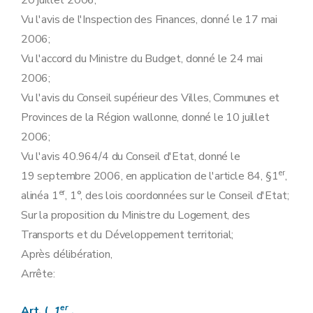
20 juillet 2006;
Art.
17
bis
Vu l'avis de l'Inspection des Finances, donné le 17 mai
Section 2
Procédure de suspension de l'octroi des labels de garantie d'origine et des certificats verts
2006;
Art. 18
Art. 19
Vu l'accord du Ministre du Budget, donné le 24 mai
Chapitre V
Banque de données, marché des labels de garantie d'origine et marché des certificats verts
2006;
Art. 20
Art. 21
Vu l'avis du Conseil supérieur des Villes, Communes et
Art. 22
Provinces de la Région wallonne, donné le 10 juillet
Art. 23
Art. 24
2006;
Chapitre VI
Utilisation des certificats verts et des labels de garantie d'origine
Vu l'avis 40.964/4 du Conseil d'Etat, donné le
Section première
Utilisation de certificats verts
Art. 25
er
19 septembre 2006, en application de l'article 84, §1
,
Art. 26
er
alinéa 1
, 1°, des lois coordonnées sur le Conseil d'Etat;
Section 2
Utilisation des labels de garantie d'origine
Art. 27
Sur la proposition du Ministre du Logement, des
Art. 28
Transports et du Développement territorial;
Section 3
Rapports annuels
Art. 29
Après délibération,
Chapitre VII
Sanctions
Arrête:
Art. 30
Chapitre VIII
Dispositions finales
Art. 31
er
Art. (
1
.