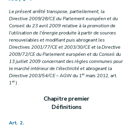
Art.
31bis
Art.
31ter
Le présent arrêté transpose, partiellement, la
Art.
31quater
Directive 2009/28/CE du Parlement européen et du
Art.
31
quinquies
Art. 32
Conseil du 23 avril 2009 relative à la promotion de
Art. 33
l'utilisation de l'énergie produite à partir de sources
Annexe
renouvelables et modifiant puis abrogeant les
Annexe
Directives 2001/77/CE et 2003/30/CE et la Directive
Annexe
Annexe 13
2009/72/CE du Parlement européen et du Conseil du
Annexe 14
13 juillet 2009 concernant des règles communes pour
le marché intérieur de l'électricité et abrogeant la
er
Directive 2003/54/CE
– AGW du 1
mars 2012, art.
er
1
) .
Chapitre premier
Définitions
Art. 2.