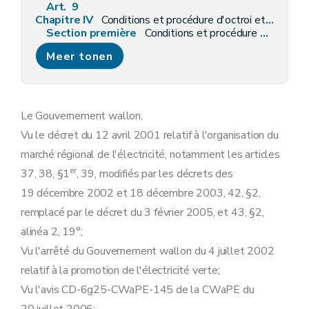
Art. 9
Chapitre IV
Conditions et procédure d'octroi et de suspension des labels de garantie d'origine et des certificats verts
Section première
Conditions et procédure d'octroi des labels de garantie d'origine et des certificats verts
Art. 10
Meer tonen
Art. 11
Art. 12
Art. 13
Art. 14
Section premièrebis
Conditions d'octroi et validité des certificats verts
Le Gouvernement wallon,
Art. 15
Vu le décret du 12 avril 2001 relatif à l'organisation du
Art.
15
bis
Art.
15
ter
marché régional de l'électricité, notamment les articles
Art.
15
quater
er
37, 38, §1
, 39, modifiés par les décrets des
Art.
15
quinquies
Art. 16
19 décembre 2002 et 18 décembre 2003, 42, §2,
Art. 17
remplacé par le décret du 3 février 2005, et 43, §2,
Art.
17/1
Art.
17/2
alinéa 2, 19°;
Art.
17/3
Vu l'arrêté du Gouvernement wallon du 4 juillet 2002
Art.
17/4
Art.
17/5
relatif à la promotion de l'électricité verte;
Art.
17/6
Vu l'avis CD-6g25-CWaPE-145 de la CWaPE du
Art.
17/7
Section première ter
Conditions d'octroi et validité des labels de garantie d'origine - AGW du 20 décembre 2007, art. 17