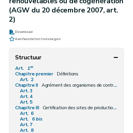
renouvelables ou de cogénération
(AGW du 20 décembre 2007, art.
2)
Download
Aan favorieten toevoegen
Structuur
er
Art.
1
Chapitre premier
Définitions
Art. 2
Chapitre II
Agrément des organismes de contrôle
Art. 3
Art. 4
Art. 5
Chapitre III
Certification des sites de production d'électricité à partir de sources d'énergie renouvelables et/ou de cogénération
Art. 6
Art.
6
bis
Art. 7
Art. 8