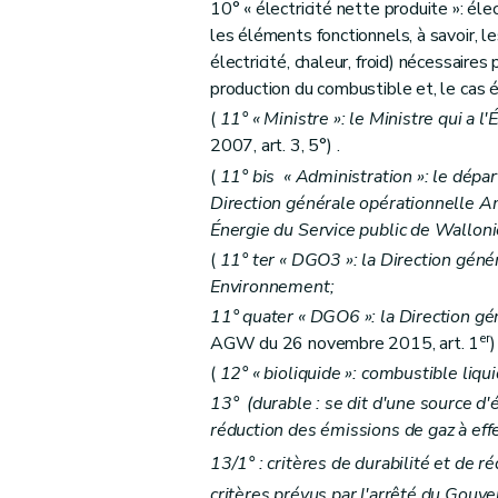
10° « électricité nette produite »: éle
Chapitre VIII
Dispositions finales
les éléments fonctionnels, à savoir, 
Art. 31
électricité, chaleur, froid) nécessaires
Art.
31
bis
production du combustible et, le cas 
Art.
31
ter
(
11° « Ministre »: le Ministre qui a l
Art.
31
quater
2007, art. 3, 5°) .
Art.
31
quinquies
(
11°
bis
« Administration »: le dépar
Art.
31 sexies
Direction générale opérationnelle 
Énergie du Service public de Walloni
Art. 32
(
11°
ter
« DGO3 »: la Direction génér
Art. 33
Environnement;
Annexe 1er
11°
quater
« DGO6 »: la Direction gé
Annexe 2
er
AGW du 26 novembre 2015, art. 1
)
Annexe 3
(
12° « bioliquide »: combustible liqui
Annexe 4
13° (durable : se dit d'une source d'é
Annexe 5
réduction des émissions de gaz à effe
Annexe 6
13/1° : critères de durabilité et de r
Annexe 7
critères prévus par l'arrêté du Gouv