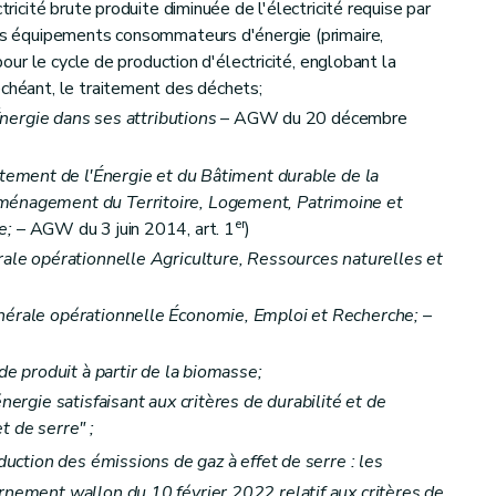
ctricité brute produite diminuée de l'électricité requise par
les équipements consommateurs d'énergie (primaire,
 pour le cycle de production d'électricité, englobant la
échéant, le traitement des déchets;
'Énergie dans ses attributions
– AGW du 20 décembre
tement de l'Énergie et du Bâtiment durable de la
Aménagement du Territoire, Logement, Patrimoine et
er
e;
– AGW du 3 juin 2014, art. 1
)
ale opérationnelle Agriculture, Ressources naturelles et
nérale opérationnelle Économie, Emploi et Recherche;
–
de produit à partir de la biomasse;
nergie satisfaisant aux critères de durabilité et de
t de serre" ;
éduction des émissions de gaz à effet de serre : les
ernement wallon du 10 février 2022 relatif aux critères de