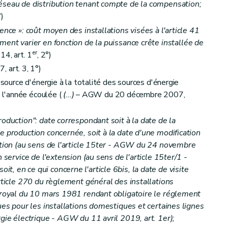
éseau de distribution tenant compte de la compensation;
°)
ence »: coût moyen des installations visées à l'article 41
ent varier en fonction de la puissance crête installée de
er
4, art. 1
, 2°)
art. 3, 1°)
des labels de garantie d'origine
 source d'énergie à la totalité des sources d'énergie
erts
e l'année écoulée (
(...)
– AGW du 20 décembre 2007,
roduction": date correspondant soit à la date de la
e production concernée, soit à la date d'une modification
'origine
uction (au sens de l'article 15ter - AGW du 24 novembre
n service de l'extension (au sens de l'article 15ter/1 -
, en ce qui concerne l'article 6bis, la date de visite
article 270 du règlement général des installations
é royal du 10 mars 1981 rendant obligatoire le réglement
ques pour les installations domestiques et certaines lignes
rgie électrique - AGW du 11 avril 2019, art. 1er);