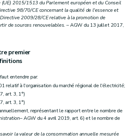
tive (UE) 2015/1513 du Parlement européen et du Conseil
rective 98/70/CE concernant la qualité de l'essence et
 validité des labels de garantie d'origine
– AGW du 20 décembre 2007, art. 17)
a Directive 2009/28/CE relative à la promotion de
partir de sources renouvelables.
– AGW du 13 juillet 2017,
des labels de garantie d'origine et des certificats verts
tre premier
our les installations de production d'électricité à partir de panneaux solaires photovoltaïques d'une puissance inférieure ou égale à 10 kW
initions
 faut entendre par:
1 relatif à l'organisation du marché régional de l'électricité;
art. 3, 1°)
art. 3, 1°)
masse
 annuellement, représentant le rapport entre le nombre de
nistration
– AGW du 4 avril 2019, art. 6) et le nombre de
s de garantie d'origine et marché des certificats verts
 savoir la valeur de la consommation annuelle mesurée