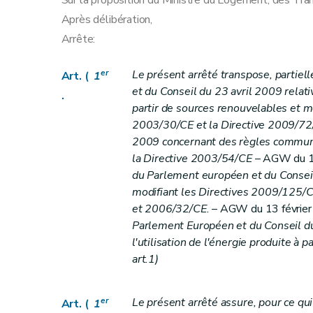
Sur la proposition du Ministre du Logement, des Tra
Art. 15ter/2
Après délibération,
Art.
15
quater
Arrête:
Art.
15
quinquies
Art.
15 sexies
er
Le présent arrêté transpose, partie
Art. (
1
Art.
15 septies
et du Conseil du 23 avril 2009 relativ
.
Art.
15
octies
partir de sources renouvelables et m
Art.
2003/30/CE et la Directive 2009/72/
15 decies
2009 concernant des règles communes
Art. 16
la Directive 2003/54/CE
– AGW du 
Art. 17
du Parlement européen et du Conseil 
Art.
17/1
modifiant les Directives 2009/125/
Art.
17/2
et 2006/32/CE.
– AGW du 13 février 
Art.
17/3
Parlement Européen et du Conseil d
Art.
l'utilisation de l'énergie produite à
17/4
art.1)
Art.
17/5
Art.
17/6
Art.
17/7
er
Le présent arrêté assure, pour ce qu
Art. (
1