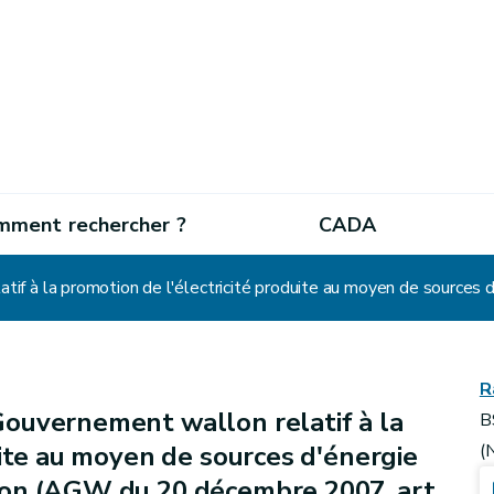
mment rechercher ?
CADA
R
Gouvernement wallon relatif à la
B
uite au moyen de sources d'énergie
(
ion (AGW du 20 décembre 2007, art.