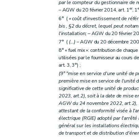
par le compteur du gestionnaire de r
Art. 20
er
– AGW du 20 février 2014, art. 1
, 1
Art. 21
6° (
« coût d'investissement de référ
Art. 22
bis
, §2 du décret, lequel peut notamm
Art. 23
l'installation;
– AGW du 20 février 201
Art. 24
7° (
(...)
– AGW du 20 décembre 2007, 
Chapitre VI
Utilisation des certificats verts et 
8° « fuel mix »: contribution de chaque
Section première
Utilisation de certificats v
utilisées par le fournisseur au cours d
Art. 25
art. 3, 3°) ;
Art. 26
(9° "mise en service d'une unité de p
première mise en service de l'unité d
Section 2
Utilisation des labels de garantie d
significative de cette unité de prod
Art. 27
2023, art.2), soit à la date de mise e
Art. 28
AGW du 24 novembre 2022, art.2), soit
Section 3
Rapports annuels
attestant de la conformité visée à l'
Art. 29
électrique (RGIE) adopté par l'arrêt
Chapitre VII
Sanctions
général sur les installations électri
de transport et de distribution d'éne
Art. 30