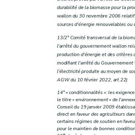
Annexe 8
durabilité de la biomasse pour la pr
Annexe 9
wallon du 30 novembre 2006 relatif à
Annexe 10
sources d'énergie renouvelables ou 
Annexe 11
Annexe 12
13/2° Comité transversal de la bioma
Annexe 13
l'arrêté du gouvernement wallon relat
Annexe 14
production d'énergie et des critères 
modifiant l'arrêté du Gouvernement 
l'électricité produite au moyen de s
AGW du 10 février 2022, art.22)
14° « conditionnalités »: les exigenc
le titre « environnement » de l'annex
Conseil du 19 janvier 2009 établiss
direct en faveur des agriculteurs dan
certains régimes de soutien en faveu
pour le maintien de bonnes condition
er