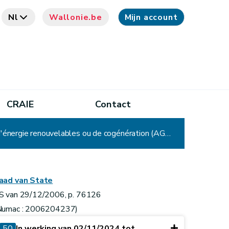
Nl
Wallonie.be
Mijn account
CRAIE
Contact
Arrêté du Gouvernement wallon relatif à la promotion de l'électricité produite au moyen de sources d'énergie renouvelables ou de cogénération (AGW du 20 décembre 2007, art. 2)
aad van State
S van 29/12/2006, p. 76126
Numac : 2006204237)
50
In werking van 02/11/2024 tot ...