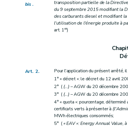
transposition partielle de la Direc
Art.
17/8
bis
.
du 9 septembre 2015 modifiant la Di
Section
première
ter
Conditions d'octroi et
des carburants diesel et modifiant l
Art.
17
bis
l'utilisation de l'énergie produite à 
Section 2
Procédure de suspension de l'octroi 
er
art. 1
)
Art. 18
Art. 19
Chapi
Chapitre
IV
bis
Conditions et procédures d'octroi et de suspension du soutien à la production p
Déf
Art.
19
bis
Art.
19
ter
Pour l'application du présent arrêté, il
Art. 2.
Art.
19
quater
1° « décret »: le décret du 12 avril 200
Art.
19
quinquies
2° (
(...)
– AGW du 20 décembre 2007, 
Art.
19
sexies
3° (
(...)
– AGW du 20 décembre 2007, 
Chapitre
IV
ter
Comité transversal de la bio
4° « quota »: pourcentage, déterminé
Art.
19
septies
certificats verts à présenter à
(l'Admi
Art.
19
octies
MWh électriques consommés;
Chapitre V
Banque de données, marché des label
5° (
« EAV »: Energy Annual Value, à