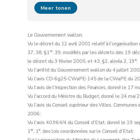
Art.
6
bis
Meer tonen
Art. 7
Art. 8
Art. 9
Le Gouvernement wallon,
Chapitre IV
(Conditions et procédure d'octroi et de suspension 
Vu le décret du 12 avril 2001 relatif à l'organisation
Section première
(Procédure d'octroi des garantie
er
37, 38, §1
, 39, modifiés par les décrets des 19 
Art. 10
le décret du 3 février 2005, et 43, §2, alinéa 2, 19°;
Art. 11
Vu l'arrêté du Gouvernement wallon du 4 juillet 2002 r
Art. 12
Vu l'avis CD-6g25-CWaPE-145 de la CWaPE du 20 j
Art. 13
Vu l'avis de l'Inspection des Finances, donné le 17 m
Art. 14
Vu l'accord du Ministre du Budget, donné le 24 mai 
Section première
bis
Conditions d'octroi 
Vu l'avis du Conseil supérieur des Villes, Communes 
Art. 15
2006;
Art.
15
bis
Vu l'avis 40.964/4 du Conseil d'Etat, donné le 19 se
Art.
15ter
er
1
, 1°, des lois coordonnées sur le Conseil d'Etat;
Art. 15ter/1