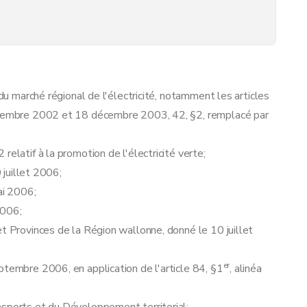
des garanties d'origine et des certificats verts. - AGW du 16 mai 2024, art.5)
 du marché régional de l'électricité, notamment les articles
s d'origine et des certificats verts. - AGW du 16 mai 2024, art.6)
décembre 2002 et 18 décembre 2003, 42, §2, remplacé par
elatif à la promotion de l'électricité verte;
uillet 2006;
ai 2006;
2006;
et validité des certificats verts
– AGW du 20 décembre 2007, art. 10)
et Provinces de la Région wallonne, donné le 10 juillet
er
ptembre 2006, en application de l'article 84, §1
, alinéa