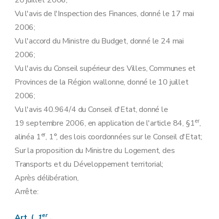
20 juillet 2006;
Art.
17/5
Vu l'avis de l'Inspection des Finances, donné le 17 mai
Art.
17/6
2006;
Art.
17/7
Art.
17/8
Vu l'accord du Ministre du Budget, donné le 24 mai
Section
première
ter
Conditions d'octroi et validité des labels de garantie d'origine
2006;
Art.
17
bis
Section 2
Procédure de suspension de l'octroi des labels de garantie d'origine et des certificats verts
Vu l'avis du Conseil supérieur des Villes, Communes et
Art. 18
Provinces de la Région wallonne, donné le 10 juillet
Art. 19
Chapitre
IV
bis
Conditions et procédures d'octroi et de suspension du soutien à la production pour les installations de production d'électricité à partir de panneaux solaires photovoltaïques d'une puissance inférieure ou égale à 10 kW
2006;
Art.
19
bis
Vu l'avis 40.964/4 du Conseil d'Etat, donné le
Art.
19
ter
Art.
19
quater
er
19 septembre 2006, en application de l'article 84, §1
,
Art.
19
quinquies
er
alinéa 1
, 1°, des lois coordonnées sur le Conseil d'Etat;
Art.
19
sexies
Chapitre
IV
ter
Comité transversal de la biomasse
Sur la proposition du Ministre du Logement, des
Art.
19
septies
Transports et du Développement territorial;
Art.
19
octies
Chapitre V
Banque de données, marché des labels de garantie d'origine et marché des certificats verts
Après délibération,
Art. 20
Arrête:
Art. 21
Art. 22
Art. 23
er
Art. (
1
.