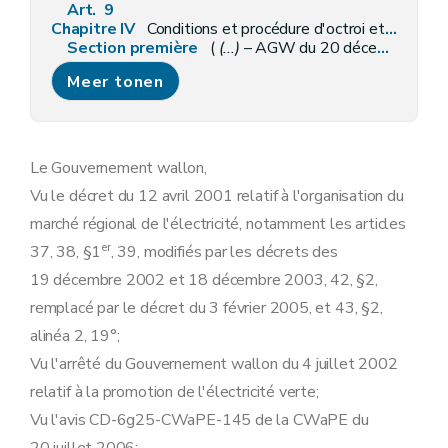
Art. 9
Chapitre IV
Conditions et procédure d'octroi et de suspension des labels de garantie d'origine et des certificats verts
Section première
(
(...)
– AGW du 20 décembre 2007, art. 7) Procédure d'octroi des labels de garantie d'origine et des certificats verts
Art. 10
Meer tonen
Art. 11
Art. 12
Art. 13
Art. 14
Section première
bis
Conditions d'octroi et validité des certificats verts
Le Gouvernement wallon,
Art. 15
Vu le décret du 12 avril 2001 relatif à l'organisation du
Art.
15
bis
Art.
15
ter
marché régional de l'électricité, notamment les articles
Art.
15
quater
er
37, 38, §1
, 39, modifiés par les décrets des
Art.
15
quinquies
Art.
15
sexies
19 décembre 2002 et 18 décembre 2003, 42, §2,
Art.
15
septies
remplacé par le décret du 3 février 2005, et 43, §2,
Art.
15
octies
Art.
15
nonies
alinéa 2, 19°;
Art. 16
Vu l'arrêté du Gouvernement wallon du 4 juillet 2002
Art. 17
Art.
17/1
relatif à la promotion de l'électricité verte;
Art.
17/2
Vu l'avis CD-6g25-CWaPE-145 de la CWaPE du
Art.
17/3
Art.
17/4