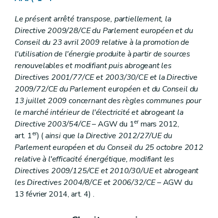
Art. 24
Chapitre VI
Utilisation des certificats verts et des labels de garantie d'origine
Le présent arrêté transpose, partiellement, la
Section première
Utilisation de certificats verts
Directive 2009/28/CE du Parlement européen et du
Art. 25
Art. 26
Conseil du 23 avril 2009 relative à la promotion de
Section 2
Utilisation des labels de garantie d'origine
l'utilisation de l'énergie produite à partir de sources
Art. 27
renouvelables et modifiant puis abrogeant les
Art. 28
Directives 2001/77/CE et 2003/30/CE et la Directive
Section 3
Rapports annuels
Art. 29
2009/72/CE du Parlement européen et du Conseil du
Chapitre VII
Sanctions
13 juillet 2009 concernant des règles communes pour
Art. 30
le marché intérieur de l'électricité et abrogeant la
Chapitre VIII
Dispositions finales
er
Art. 31
Directive 2003/54/CE
– AGW du 1
mars 2012,
Art.
31
bis
er
art. 1
) (
ainsi que la Directive 2012/27/UE du
Art.
31
ter
Parlement européen et du Conseil du 25 octobre 2012
Art.
31
quater
relative à l'efficacité énergétique, modifiant les
Art.
31
quinquies
Art. 32
Directives 2009/125/CE et 2010/30/UE et abrogeant
Art. 33
les Directives 2004/8/CE et 2006/32/CE
– AGW du
Annexe 1er
13 février 2014, art. 4) .
Annexe 2
Annexe
Annexe 4