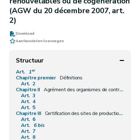
renouvelables ou de cogénération
(AGW du 20 décembre 2007, art.
2)
Download
Aan favorieten toevoegen
Structuur
er
Art.
1
Chapitre premier
Définitions
Art. 2
Chapitre II
Agrément des organismes de contrôle
Art. 3
Art. 4
Art. 5
Chapitre III
Certification des sites de production d'électricité à partir de sources d'énergie renouvelables et/ou de cogénération
Art. 6
Art.
6
bis
Art. 7
Art. 8