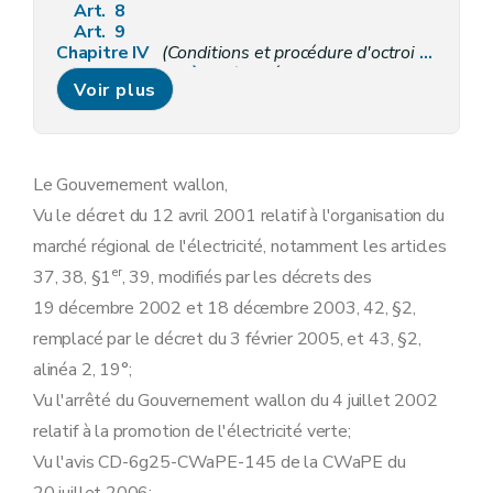
Art. 8
Art. 9
Chapitre IV
(Conditions et procédure d'octroi et de suspension des garanties d'origine et des certificats verts. - AGW du 16 mai 2024, art.5)
Section première
(Procédure d'octroi des garanties d'origine et des certificats verts. - AGW du 16 mai 2024, art.6)
Voir plus
Art. 10
Art. 11
Art. 12
Art. 13
Art. 14
Le Gouvernement wallon,
Section première
bis
Conditions d'octroi et validité des certificats verts
Vu le décret du 12 avril 2001 relatif à l'organisation du
Art. 15
Art.
15
bis
marché régional de l'électricité, notamment les articles
Art.
15ter
er
37, 38, §1
, 39, modifiés par les décrets des
Art. 15ter/1
Art. 15ter/2
19 décembre 2002 et 18 décembre 2003, 42, §2,
Art.
15
quater
remplacé par le décret du 3 février 2005, et 43, §2,
Art.
15
quinquies
Art.
15 sexies
alinéa 2, 19°;
Art.
15 septies
Vu l'arrêté du Gouvernement wallon du 4 juillet 2002
Art.
15
octies
Art.
15 decies
relatif à la promotion de l'électricité verte;
Art. 16
Vu l'avis CD-6g25-CWaPE-145 de la CWaPE du
Art. 17
Art.
17/1