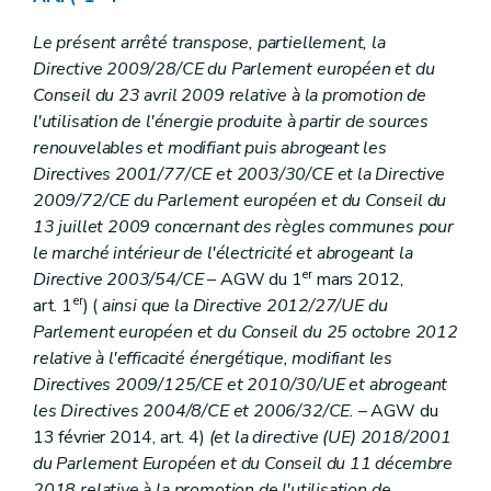
Art. 21
Art. 22
Le présent arrêté transpose, partiellement, la
Art. 23
Directive 2009/28/CE du Parlement européen et du
Art. 24
Chapitre VI
Utilisation des certificats verts et des labels de garantie d'origine
Conseil du 23 avril 2009 relative à la promotion de
Section première
Utilisation de certificats verts
l'utilisation de l'énergie produite à partir de sources
Art. 25
renouvelables et modifiant puis abrogeant les
Art. 26
Directives 2001/77/CE et 2003/30/CE et la Directive
Section 2
Utilisation des labels de garantie d'origine
Art. 27
2009/72/CE du Parlement européen et du Conseil du
Art. 28
13 juillet 2009 concernant des règles communes pour
Section 3
Rapports annuels
le marché intérieur de l'électricité et abrogeant la
Art. 29
er
Chapitre VII
Sanctions
Directive 2003/54/CE
– AGW du 1
mars 2012,
Art. 30
er
art. 1
) (
ainsi que la Directive 2012/27/UE du
Chapitre VIII
Dispositions finales
Parlement européen et du Conseil du 25 octobre 2012
Art. 31
relative à l'efficacité énergétique, modifiant les
Art.
31
bis
Art.
31
ter
Directives 2009/125/CE et 2010/30/UE et abrogeant
Art.
31
quater
les Directives 2004/8/CE et 2006/32/CE.
– AGW du
Art.
31
quinquies
13 février 2014, art. 4)
(et la directive (UE) 2018/2001
Art.
31 sexies
du Parlement Européen et du Conseil du 11 décembre
Art. 32
Art. 33
2018 relative à la promotion de l'utilisation de