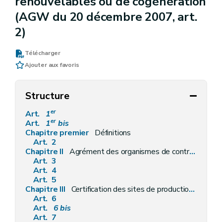
renouvelables ou de cogénération
(AGW du 20 décembre 2007, art.
2)
Télécharger
Ajouter aux favoris
Structure
er
Art.
1
er
Art.
1
bis
Chapitre premier
Définitions
Art. 2
Chapitre II
Agrément des organismes de contrôle
Art. 3
Art. 4
Art. 5
Chapitre III
Certification des sites de production d'électricité à partir de sources d'énergie renouvelables et/ou de cogénération
Art. 6
Art.
6
bis
Art. 7