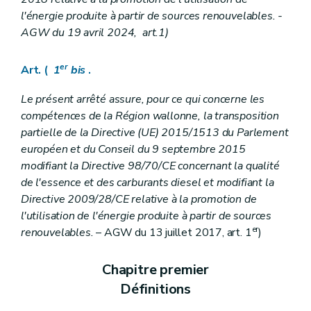
Annexe 1er
l'énergie produite à partir de sources renouvelables. -
Annexe 2
AGW du 19 avril 2024, art.1)
Annexe 3
Annexe 4
Annexe 5
er
Art. (
1
bis
.
Annexe 6
Annexe 7
Le présent arrêté assure, pour ce qui concerne les
Annexe 8
Annexe 9
compétences de la Région wallonne, la transposition
Annexe 10
partielle de la Directive (UE) 2015/1513 du Parlement
Annexe 11
européen et du Conseil du 9 septembre 2015
Annexe 12
modifiant la Directive 98/70/CE concernant la qualité
Annexe 13
Annexe 14
de l'essence et des carburants diesel et modifiant la
Directive 2009/28/CE relative à la promotion de
l'utilisation de l'énergie produite à partir de sources
er
renouvelables.
– AGW du 13 juillet 2017, art. 1
)
Chapitre premier
Définitions