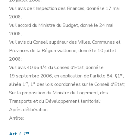
20 juillet 2006;
Art.
17/2
Vu l'avis de l'Inspection des Finances, donné le 17 mai
Art.
17/3
2006;
Art.
17/4
Art.
17/5
Vu l'accord du Ministre du Budget, donné le 24 mai
Art.
17/6
2006;
Art.
17/7
Art.
17/8
Vu l'avis du Conseil supérieur des Villes, Communes et
Section
première
ter
Conditions d'octroi et validité des labels de garantie d'origine
Provinces de la Région wallonne, donné le 10 juillet
Art.
17
bis
Section 2
Procédure de suspension de l'octroi des labels de garantie d'origine et des certificats verts
2006;
Art. 18
Vu l'avis 40.964/4 du Conseil d'Etat, donné le
Art. 19
Chapitre
IV
bis
Conditions et procédures d'octroi et de suspension du soutien à la production pour les installations de production d'électricité à partir de panneaux solaires photovoltaïques d'une puissance inférieure ou égale à 10 kW
er
19 septembre 2006, en application de l'article 84, §1
,
Art.
19
bis
er
alinéa 1
, 1°, des lois coordonnées sur le Conseil d'Etat;
Art.
19
ter
Art.
19
quater
Sur la proposition du Ministre du Logement, des
Art.
19
quinquies
Transports et du Développement territorial;
Art.
19
sexies
Chapitre
IV
ter
Comité transversal de la biomasse
Après délibération,
Art.
19
septies
Arrête:
Art.
19
octies
Chapitre V
Banque de données, marché des labels de garantie d'origine et marché des certificats verts
Art. 20
er
Art. (
1
.