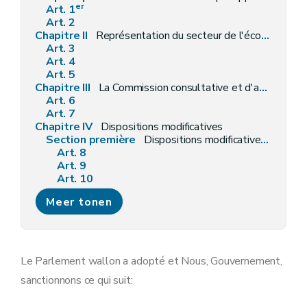
er
Art. 1
Art. 2
Chapitre II
Représentation du secteur de l'économie sociale et reconnaissance des entreprises d'économie sociale
Art. 3
Art. 4
Art. 5
Chapitre III
La Commission consultative et d'agrément des entreprises d'économie sociale
Art. 6
Art. 7
Chapitre IV
Dispositions modificatives
Section première
Dispositions modificatives du décret du 18 décembre 2003 relatif aux conditions auxquelles les entreprises d'insertion sont agréées et subventionnées
Art. 8
Art. 9
Art. 10
Art. 11
Meer tonen
Section 2
Dispositions modificatives du décret du 27 mai 2004 relatif aux agences-conseils en économie sociale
Art. 12
Art. 13
Art. 14
Art. 15
Le Parlement wallon a adopté et Nous, Gouvernement,
Art. 16
sanctionnons ce qui suit:
Art. 17
Art. 18