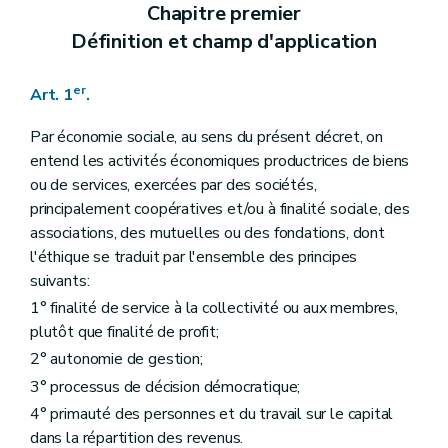
Art. 19
Chapitre premier
Art. 20
Définition et champ d'application
Art. 21
Art. 22
Section 3
Dispositions modificatives du décret du 14 décembre 2006 relatif à l'agrément et au subventionnement des « Initiatives de développement de l'emploi dans le secteur des services de proximité à finalité sociale », en abrégé: « I.D.E.S.S. »
er
Art. 1
.
Art. 23
Art. 24
Art. 25
Par économie sociale, au sens du présent décret, on
Art. 26
entend les activités économiques productrices de biens
Section 4
Dispositions modificatives du décret du 6 novembre 2008 portant rationalisation de la fonction consultative
ou de services, exercées par des sociétés,
Art. 27
principalement coopératives et/ou à finalité sociale, des
Art. 28
associations, des mutuelles ou des fondations, dont
l'éthique se traduit par l'ensemble des principes
suivants:
1° finalité de service à la collectivité ou aux membres,
plutôt que finalité de profit;
2° autonomie de gestion;
3° processus de décision démocratique;
4° primauté des personnes et du travail sur le capital
dans la répartition des revenus.