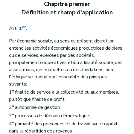
Art. 19
Chapitre premier
Art. 20
Définition et champ d'application
Art. 21
Art. 22
Section 3
Dispositions modificatives du décret du 14 décembre 2006 relatif à l'agrément et au subventionnement des « Initiatives de développement de l'emploi dans le secteur des services de proximité à finalité sociale », en abrégé: « I.D.E.S.S. »
er
Art. 1
.
Art. 23
Art. 24
Art. 25
Par économie sociale, au sens du présent décret, on
Art. 26
entend les activités économiques productrices de biens
Section 4
Dispositions modificatives du décret du 6 novembre 2008 portant rationalisation de la fonction consultative
ou de services, exercées par des sociétés,
Art. 27
principalement coopératives et/ou à finalité sociale, des
Art. 28
associations, des mutuelles ou des fondations, dont
l'éthique se traduit par l'ensemble des principes
suivants:
1° finalité de service à la collectivité ou aux membres,
plutôt que finalité de profit;
2° autonomie de gestion;
3° processus de décision démocratique;
4° primauté des personnes et du travail sur le capital
dans la répartition des revenus.