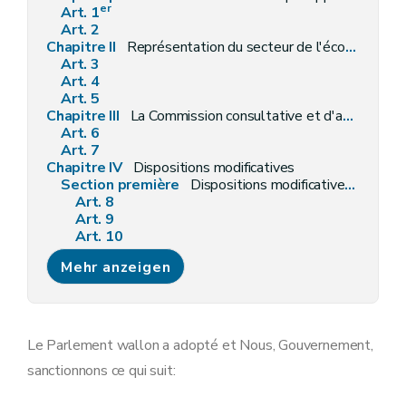
er
Art. 1
Art. 2
Chapitre II
Représentation du secteur de l'économie sociale et reconnaissance des entreprises d'économie sociale
Art. 3
Art. 4
Art. 5
Chapitre III
La Commission consultative et d'agrément des entreprises d'économie sociale
Art. 6
Art. 7
Chapitre IV
Dispositions modificatives
Section première
Dispositions modificatives du décret du 18 décembre 2003 relatif aux conditions auxquelles les entreprises d'insertion sont agréées et subventionnées
Art. 8
Art. 9
Art. 10
Art. 11
Mehr anzeigen
Section 2
Dispositions modificatives du décret du 27 mai 2004 relatif aux agences-conseils en économie sociale
Art. 12
Art. 13
Art. 14
Art. 15
Le Parlement wallon a adopté et Nous, Gouvernement,
Art. 16
sanctionnons ce qui suit:
Art. 17
Art. 18