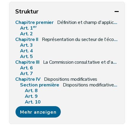
Struktur
Chapitre premier
Définition et champ d'application
er
Art. 1
Art. 2
Chapitre II
Représentation du secteur de l'économie sociale et reconnaissance des entreprises d'économie sociale
Art. 3
Art. 4
Art. 5
Chapitre III
La Commission consultative et d'agrément des entreprises d'économie sociale
Art. 6
Art. 7
Chapitre IV
Dispositions modificatives
Section première
Dispositions modificatives du décret du 18 décembre 2003 relatif aux conditions auxquelles les entreprises d'insertion sont agréées et subventionnées
Art. 8
Art. 9
Art. 10
Art. 11
Mehr anzeigen
Section 2
Dispositions modificatives du décret du 27 mai 2004 relatif aux agences-conseils en économie sociale
Art. 12
Art. 13
Art. 14