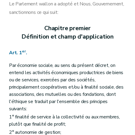
Art. 15
Le Parlement wallon a adopté et Nous, Gouvernement,
Art. 16
sanctionnons ce qui suit:
Art. 17
Art. 18
Art. 19
Chapitre premier
Art. 20
Définition et champ d'application
Art. 21
Art. 22
Section 3
Dispositions modificatives du décret du 14 décembre 2006 relatif à l'agrément et au subventionnement des « Initiatives de développement de l'emploi dans le secteur des services de proximité à finalité sociale », en abrégé: « I.D.E.S.S. »
er
Art. 1
.
Art. 23
Art. 24
Art. 25
Par économie sociale, au sens du présent décret, on
Art. 26
entend les activités économiques productrices de biens
Section 4
Dispositions modificatives du décret du 6 novembre 2008 portant rationalisation de la fonction consultative
ou de services, exercées par des sociétés,
Art. 27
principalement coopératives et/ou à finalité sociale, des
Art. 28
associations, des mutuelles ou des fondations, dont
l'éthique se traduit par l'ensemble des principes
suivants:
1° finalité de service à la collectivité ou aux membres,
plutôt que finalité de profit;
2° autonomie de gestion;