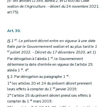
(
5° les articles D.399, alinéa 2, et D.400 du Code
wallon de l'Agriculture.
- décret du 24 novembre 2021,
art.
75
)
.
Art. 30.
er
(§ 1
. Le présent décret entre en vigueur à une date
fixée par le Gouvernement wallon et au plus tard le 1
er
juillet 2022. - Décret du 17 décembre 2020, art.1)
er
Par dérogation à l'alinéa 1
, le Gouvernement
détermine la date d'entrée en vigueur de l'article 29,
er
alinéa 1
, 4°.
er
§ 2. Par dérogation au paragraphe 1
:
1° les articles 20 et 24 du présent décret prennent
er
leurs effets à compter du 1
janvier 2019;
2° l'article 25 du présent décret prend ses effets à
er
compter du 1
mars 2019;