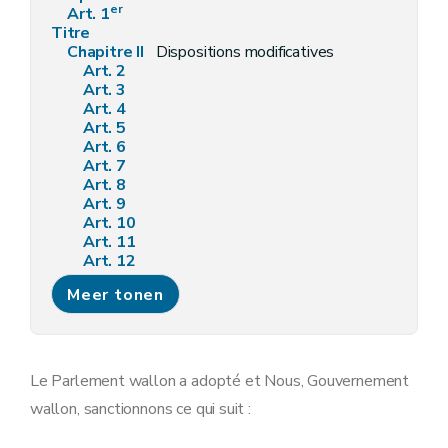
er
Art. 1
Titre
Chapitre II
Dispositions modificatives
Art. 2
Art. 3
Art. 4
Art. 5
Art. 6
Art. 7
Art. 8
Art. 9
Art. 10
Art. 11
Art. 12
Art. 13
Meer tonen
Art. 14
Art. 15
Art. 16
Art. 17
Art. 18
Le Parlement wallon a adopté et Nous, Gouvernement
Art. 19
wallon, sanctionnons ce qui suit :
Art. 20
Art. 21