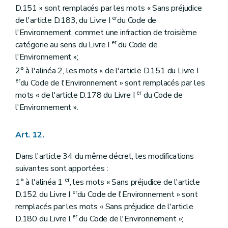
D.151 » sont remplacés par les mots « Sans préjudice
er
de l'article D.183, du Livre I
du Code de
l'Environnement, commet une infraction de troisième
er
catégorie au sens du Livre I
du Code de
l'Environnement »;
2° à l'alinéa 2, les mots « de l'article D.151 du Livre I
er
du Code de l'Environnement » sont remplacés par les
er
mots « de l'article D.178 du Livre I
du Code de
l'Environnement ».
Art. 12.
Dans l'article 34 du même décret, les modifications
suivantes sont apportées :
er
1° à l'alinéa 1
, les mots « Sans préjudice de l'article
er
D.152 du Livre I
du Code de l'Environnement » sont
remplacés par les mots « Sans préjudice de l'article
er
D.180 du Livre I
du Code de l'Environnement »;