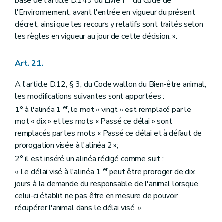
base de l'article D.149 du Livre I
du Code de
l'Environnement, avant l'entrée en vigueur du présent
décret, ainsi que les recours y relatifs sont traités selon
les règles en vigueur au jour de cette décision. ».
Art. 21.
A l'article D.12, § 3, du Code wallon du Bien-être animal,
les modifications suivantes sont apportées :
er
1° à l'alinéa 1
, le mot « vingt » est remplacé par le
mot « dix » et les mots « Passé ce délai » sont
remplacés par les mots « Passé ce délai et à défaut de
prorogation visée à l'alinéa 2 »;
2° il est inséré un alinéa rédigé comme suit :
er
« Le délai visé à l'alinéa 1
peut être proroger de dix
jours à la demande du responsable de l'animal lorsque
celui-ci établit ne pas être en mesure de pouvoir
récupérer l'animal dans le délai visé. ».