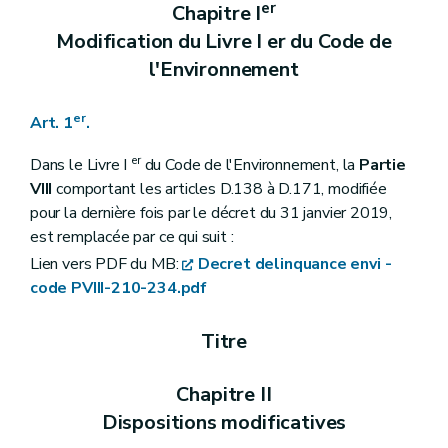
Art. 22
er
Chapitre I
Art. 23
Modification du Livre I er du Code de
Art. 24
Art. 25
l'Environnement
Art. 26
Chapitre III
Dispositions transitoires, abrogatoire et finale
Art. 27
er
Art. 1
.
Art. 28
Art. 29
er
Dans le Livre I
du Code de l'Environnement, la
Partie
Art. 30
VIII
comportant les articles D.138 à D.171, modifiée
pour la dernière fois par le décret du 31 janvier 2019,
est remplacée par ce qui suit :
Lien vers PDF du MB:
Decret delinquance envi -
code PVIII-210-234.pdf
Titre
Chapitre II
Dispositions modificatives