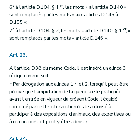
er
6° à l'article D.104, § 1
, les mots « à l'article D.140 »
sont remplacés par les mots « aux articles D.146 à
D.155 »;
er
7° à l'article D.104, § 3, les mots « article D.140, § 1
, »
sont remplacés par les mots « article D.146 ».
Art. 23.
A l'article D.38 du même Code, il est inséré un alinéa 3
rédigé comme suit :
er
« Par dérogation aux alinéas 1
et 2, lorsqu'il peut être
prouvé que l'amputation de la queue a été pratiquée
avant l'entrée en vigueur du présent Code, l'équidé
concerné par cette intervention reste autorisé à
participer à des expositions d'animaux, des expertises ou
à un concours, et peut y être admis. ».
Art. 24.