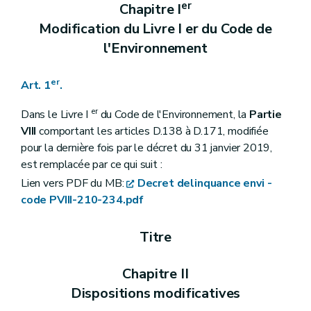
Art. 22
er
Chapitre I
Art. 23
Modification du Livre I er du Code de
Art. 24
Art. 25
l'Environnement
Art. 26
Chapitre III
Dispositions transitoires, abrogatoire et finale
Art. 27
er
Art. 1
.
Art. 28
Art. 29
er
Dans le Livre I
du Code de l'Environnement, la
Partie
Art. 30
VIII
comportant les articles D.138 à D.171, modifiée
pour la dernière fois par le décret du 31 janvier 2019,
est remplacée par ce qui suit :
Lien vers PDF du MB:
Decret delinquance envi -
code PVIII-210-234.pdf
Titre
Chapitre II
Dispositions modificatives