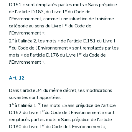
D.151 » sont remplacés par les mots « Sans préjudice
er
de l'article D.183, du Livre I
du Code de
l'Environnement, commet une infraction de troisième
er
catégorie au sens du Livre I
du Code de
l'Environnement »;
2° à l'alinéa 2, les mots « de l'article D.151 du Livre I
er
du Code de l'Environnement » sont remplacés par les
er
mots « de l'article D.178 du Livre I
du Code de
l'Environnement ».
Art. 12.
Dans l'article 34 du même décret, les modifications
suivantes sont apportées :
er
1° à l'alinéa 1
, les mots « Sans préjudice de l'article
er
D.152 du Livre I
du Code de l'Environnement » sont
remplacés par les mots « Sans préjudice de l'article
er
D.180 du Livre I
du Code de l'Environnement »;