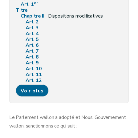
er
Art. 1
Titre
Chapitre II
Dispositions modificatives
Art. 2
Art. 3
Art. 4
Art. 5
Art. 6
Art. 7
Art. 8
Art. 9
Art. 10
Art. 11
Art. 12
Art. 13
Voir plus
Art. 14
Art. 15
Art. 16
Art. 17
Art. 18
Le Parlement wallon a adopté et Nous, Gouvernement
Art. 19
wallon, sanctionnons ce qui suit :
Art. 20
Art. 21