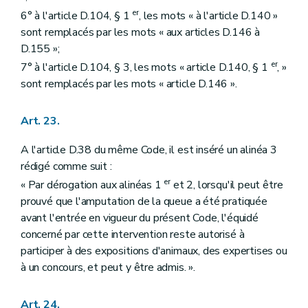
er
6° à l'article D.104, § 1
, les mots « à l'article D.140 »
sont remplacés par les mots « aux articles D.146 à
D.155 »;
er
7° à l'article D.104, § 3, les mots « article D.140, § 1
, »
sont remplacés par les mots « article D.146 ».
Art. 23.
A l'article D.38 du même Code, il est inséré un alinéa 3
rédigé comme suit :
er
« Par dérogation aux alinéas 1
et 2, lorsqu'il peut être
prouvé que l'amputation de la queue a été pratiquée
avant l'entrée en vigueur du présent Code, l'équidé
concerné par cette intervention reste autorisé à
participer à des expositions d'animaux, des expertises ou
à un concours, et peut y être admis. ».
Art. 24.