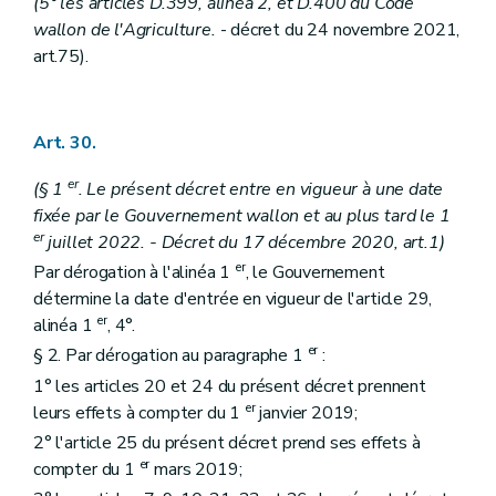
(
5° les articles D.399, alinéa 2, et D.400 du Code
wallon de l'Agriculture.
- décret du 24 novembre 2021,
art.
75
)
.
Art. 30.
er
(§ 1
. Le présent décret entre en vigueur à une date
fixée par le Gouvernement wallon et au plus tard le 1
er
juillet 2022. - Décret du 17 décembre 2020, art.1)
er
Par dérogation à l'alinéa 1
, le Gouvernement
détermine la date d'entrée en vigueur de l'article 29,
er
alinéa 1
, 4°.
er
§ 2. Par dérogation au paragraphe 1
:
1° les articles 20 et 24 du présent décret prennent
er
leurs effets à compter du 1
janvier 2019;
2° l'article 25 du présent décret prend ses effets à
er
compter du 1
mars 2019;