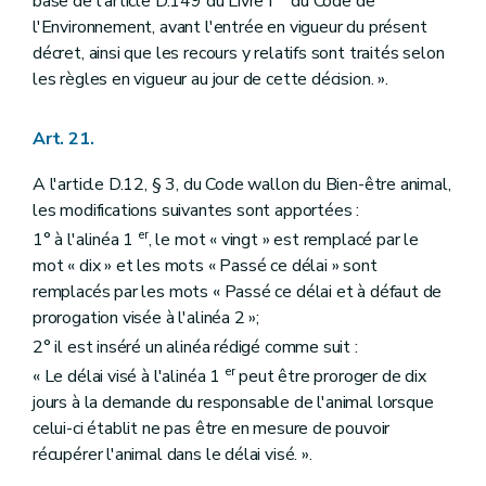
base de l'article D.149 du Livre I
du Code de
l'Environnement, avant l'entrée en vigueur du présent
décret, ainsi que les recours y relatifs sont traités selon
les règles en vigueur au jour de cette décision. ».
Art. 21.
A l'article D.12, § 3, du Code wallon du Bien-être animal,
les modifications suivantes sont apportées :
er
1° à l'alinéa 1
, le mot « vingt » est remplacé par le
mot « dix » et les mots « Passé ce délai » sont
remplacés par les mots « Passé ce délai et à défaut de
prorogation visée à l'alinéa 2 »;
2° il est inséré un alinéa rédigé comme suit :
er
« Le délai visé à l'alinéa 1
peut être proroger de dix
jours à la demande du responsable de l'animal lorsque
celui-ci établit ne pas être en mesure de pouvoir
récupérer l'animal dans le délai visé. ».