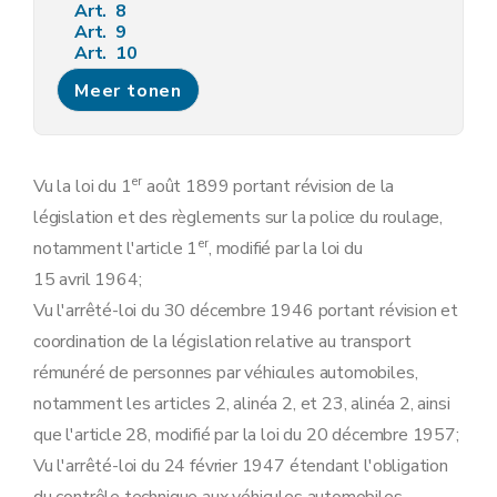
Art. 8
Art. 9
Art. 10
Art. 11
Meer tonen
Art. 12
Art. 13
Art. 14
Art. 15
Art. 16
er
Vu la loi du 1
août 1899 portant révision de la
Art. 16
bis
législation et des règlements sur la police du roulage,
Art. 16
ter
Chapitre 3
Affectation et chargement.
er
notamment l'article 1
, modifié par la loi du
Art. 17
15 avril 1964;
Art. 18
Art. 19
Vu l'arrêté-loi du 30 décembre 1946 portant révision et
Art. 20
coordination de la législation relative au transport
Art. 21
Art. 22
rémunéré de personnes par véhicules automobiles,
Chapitre 4
Contrôle technique.
notamment les articles 2, alinéa 2, et 23, alinéa 2, ainsi
Art. 23
Art. 23
bis
que l'article 28, modifié par la loi du 20 décembre 1957;
Art. 23
ter
Vu l'arrêté-loi du 24 février 1947 étendant l'obligation
Art. 23
quater
Art. 23
quinquies