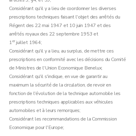
articles 3, §4, et 59;
Art. 37
Art. 38
Considérant qu'il y a lieu de coordonner les diverses
Art. 39
prescriptions techniques faisant l'objet des arrêtés du
Art. 40
Art. 41
Régent des 22 mai 1947 et 10 juin 1947 et des
Art. 42
arrêtés royaux des 22 septembre 1953 et
Art. 43
er
1
juillet 1964;
Art. 44
Art. 45
Considérant qu'il y a lieu, au surplus, de mettre ces
Art. 46
prescriptions en conformité avec les décisions du Comité
Art. 47
Art. 48
de Ministres de l'Union Economique Benelux;
Art. 49
Considérant qu'il s'indique, en vue de garantir au
Art. 50
Art. 51
maximum la sécurité de la circulation, de revoir en
Art. 52
fonction de l'évolution de la technique automobile les
Art. 53
Art. 54
prescriptions techniques applicables aux véhicules
Art. 55
automobiles et à leurs remorques;
Art. 56
Chapitre 7
Aménagement.
Considérant les recommandations de la Commission
Art. 57
Economique pour l'Europe;
Art. 58
Art. 59