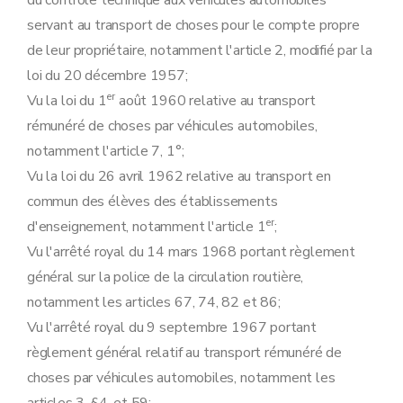
du contrôle technique aux véhicules automobiles
Art. 23
sexies
servant au transport de choses pour le compte propre
Art. 23
septies
de leur propriétaire, notamment l'article 2, modifié par la
Art. 23
octies
Art. 23
novies
loi du 20 décembre 1957;
Art. 23
decies
er
Vu la loi du 1
août 1960 relative au transport
Art. 23
undecies
Chapitre 5
Utilisation.
rémunéré de choses par véhicules automobiles,
Art. 24
notamment l'article 7, 1°;
Art. 25
Art. 26
Vu la loi du 26 avril 1962 relative au transport en
Chapitre 6
Construction.
commun des élèves des établissements
Art. 27
Art. 27
bis
er
d'enseignement, notamment l'article 1
;
Art. 28
Vu l'arrêté royal du 14 mars 1968 portant règlement
Art. 29
Art. 30
général sur la police de la circulation routière,
Art. 31
notamment les articles 67, 74, 82 et 86;
Art. 32
Art. 32
bis
Vu l'arrêté royal du 9 septembre 1967 portant
Art. 33
règlement général relatif au transport rémunéré de
Art. 34
Art. 35
choses par véhicules automobiles, notamment les
Art. 36