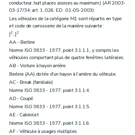
Art. 78
bis
conducteur, huit places assises au maximum.) (AR 2003-
Chapitre 9
Mise en vigueur et dispositions finales.
03-17/34, art. 1, 026; ED : 01-05-2003)
Art. 79
Art. 80
Les véhicules de la catégorie M1 sont répartis en type
Art. 81
et code de carrosserie de la manière suivante :
Art. 82
2
2
[
...]
Annexe 1
Annexe 2
AA - Berline
Annexe 3
Norme ISO 3833 - 1977, point 3.1.1.1., y compris les
Annexe 4
véhicules comportant plus de quatre fenêtres latérales.
Annexe 5
Annexe 6
AB - Voiture à hayon arrière
Annexe 7
Berline (AA) dotée d'un hayon à l'arrière du véhicule.
Annexe 8
Annexe 9
AC - Break (familiale)
Annexe 10
Norme ISO 3833 - 1977, point 3.1.1.4.
Annexe 11
Annexe 12
AD - Coupé
Norme ISO 3833 - 1977, point 3.1.1.5.
AE - Cabriolet
Norme ISO 3833 - 1977, point 3.1.1.6.
AF - Véhicule à usages multiples