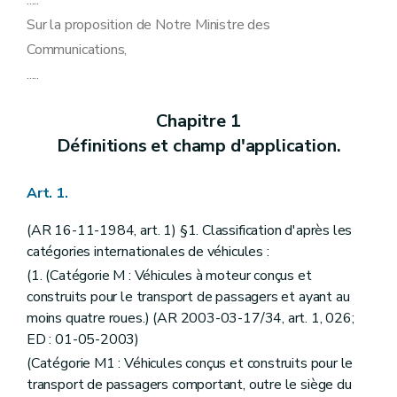
.....
Art. 59
Sur la proposition de Notre Ministre des
Art. 60
Art. 61
Communications,
Art. 62
.....
Art. 63
Art. 64
Art. 65
Chapitre 1
Art. 66
Définitions et champ d'application.
Art. 67
Art. 68
Art. 68
bis
Art. 1.
Art. 69
Art. 70
(AR 16-11-1984, art. 1) §1. Classification d'après les
Art. 70bis
Art. 71
catégories internationales de véhicules :
Art. 72
(1. (Catégorie M : Véhicules à moteur conçus et
Art. 73
construits pour le transport de passagers et ayant au
Art. 74
Art. 75
moins quatre roues.) (AR 2003-03-17/34, art. 1, 026;
Art. 76
ED : 01-05-2003)
Chapitre 8
Dispositions spéciales.
(Catégorie M1 : Véhicules conçus et construits pour le
Art. 77
Art. 78
transport de passagers comportant, outre le siège du