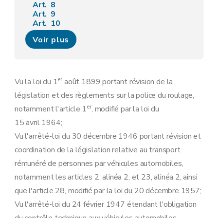
Art. 8
Art. 9
Art. 10
Art. 11
Voir plus
Art. 12
Art. 13
Art. 14
Art. 15
Art. 16
er
Vu la loi du 1
août 1899 portant révision de la
Art. 16
bis
législation et des règlements sur la police du roulage,
Art. 16
ter
Chapitre 3
Affectation et chargement.
er
notamment l'article 1
, modifié par la loi du
Art. 17
15 avril 1964;
Art. 18
Art. 19
Vu l'arrêté-loi du 30 décembre 1946 portant révision et
Art. 20
coordination de la législation relative au transport
Art. 21
Art. 22
rémunéré de personnes par véhicules automobiles,
Chapitre 4
Contrôle technique.
notamment les articles 2, alinéa 2, et 23, alinéa 2, ainsi
Art. 23
Art. 23
bis
que l'article 28, modifié par la loi du 20 décembre 1957;
Art. 23
ter
Vu l'arrêté-loi du 24 février 1947 étendant l'obligation
Art. 23
quater
Art. 23
quinquies