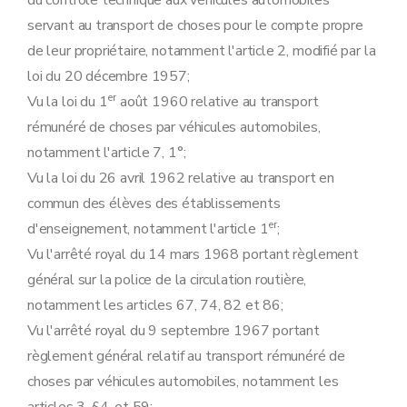
du contrôle technique aux véhicules automobiles
Art. 23
sexies
servant au transport de choses pour le compte propre
Art. 23
septies
de leur propriétaire, notamment l'article 2, modifié par la
Art. 23
octies
Art. 23
novies
loi du 20 décembre 1957;
Art. 23
decies
er
Vu la loi du 1
août 1960 relative au transport
Art. 23
undecies
Chapitre 5
Utilisation.
rémunéré de choses par véhicules automobiles,
Art. 24
notamment l'article 7, 1°;
Art. 25
Art. 26
Vu la loi du 26 avril 1962 relative au transport en
Chapitre 6
Construction.
commun des élèves des établissements
Art. 27
Art. 27
bis
er
d'enseignement, notamment l'article 1
;
Art. 28
Vu l'arrêté royal du 14 mars 1968 portant règlement
Art. 29
Art. 30
général sur la police de la circulation routière,
Art. 31
notamment les articles 67, 74, 82 et 86;
Art. 32
Art. 32
bis
Vu l'arrêté royal du 9 septembre 1967 portant
Art. 33
règlement général relatif au transport rémunéré de
Art. 34
Art. 35
choses par véhicules automobiles, notamment les
Art. 36