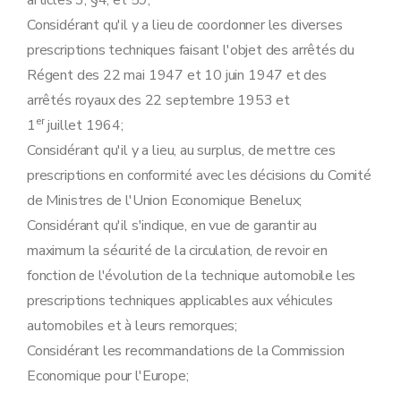
articles 3, §4, et 59;
Art. 37
Art. 38
Considérant qu'il y a lieu de coordonner les diverses
Art. 39
prescriptions techniques faisant l'objet des arrêtés du
Art. 40
Art. 41
Régent des 22 mai 1947 et 10 juin 1947 et des
Art. 42
arrêtés royaux des 22 septembre 1953 et
Art. 43
er
1
juillet 1964;
Art. 44
Art. 45
Considérant qu'il y a lieu, au surplus, de mettre ces
Art. 46
prescriptions en conformité avec les décisions du Comité
Art. 47
Art. 48
de Ministres de l'Union Economique Benelux;
Art. 49
Considérant qu'il s'indique, en vue de garantir au
Art. 50
Art. 51
maximum la sécurité de la circulation, de revoir en
Art. 52
fonction de l'évolution de la technique automobile les
Art. 53
Art. 54
prescriptions techniques applicables aux véhicules
Art. 55
automobiles et à leurs remorques;
Art. 56
Chapitre 7
Aménagement.
Considérant les recommandations de la Commission
Art. 57
Economique pour l'Europe;
Art. 58
Art. 59