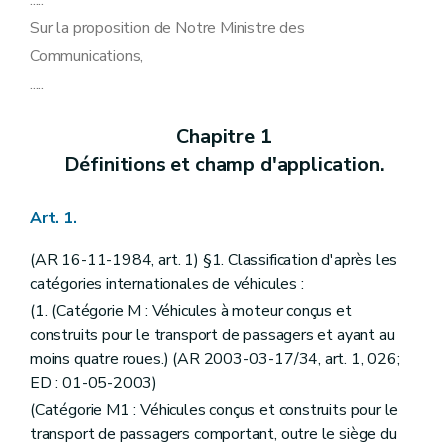
.....
Art. 59
Sur la proposition de Notre Ministre des
Art. 60
Art. 61
Communications,
Art. 62
.....
Art. 63
Art. 64
Art. 65
Chapitre 1
Art. 66
Définitions et champ d'application.
Art. 67
Art. 68
Art. 68
bis
Art. 1.
Art. 69
Art. 70
(AR 16-11-1984, art. 1) §1. Classification d'après les
Art. 70bis
Art. 71
catégories internationales de véhicules :
Art. 72
(1. (Catégorie M : Véhicules à moteur conçus et
Art. 73
construits pour le transport de passagers et ayant au
Art. 74
Art. 75
moins quatre roues.) (AR 2003-03-17/34, art. 1, 026;
Art. 76
ED : 01-05-2003)
Chapitre 8
Dispositions spéciales.
(Catégorie M1 : Véhicules conçus et construits pour le
Art. 77
Art. 78
transport de passagers comportant, outre le siège du