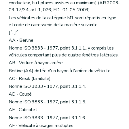
Art. 78
bis
conducteur, huit places assises au maximum.) (AR 2003-
Chapitre 9
Mise en vigueur et dispositions finales.
03-17/34, art. 1, 026; ED : 01-05-2003)
Art. 79
Art. 80
Les véhicules de la catégorie M1 sont répartis en type
Art. 81
et code de carrosserie de la manière suivante :
Art. 82
2
2
[
...]
Annexe 1
Annexe 2
AA - Berline
Annexe 3
Norme ISO 3833 - 1977, point 3.1.1.1., y compris les
Annexe 4
véhicules comportant plus de quatre fenêtres latérales.
Annexe 5
Annexe 6
AB - Voiture à hayon arrière
Annexe 7
Berline (AA) dotée d'un hayon à l'arrière du véhicule.
Annexe 8
Annexe 9
AC - Break (familiale)
Annexe 10
Norme ISO 3833 - 1977, point 3.1.1.4.
Annexe 11
Annexe 12
AD - Coupé
Norme ISO 3833 - 1977, point 3.1.1.5.
AE - Cabriolet
Norme ISO 3833 - 1977, point 3.1.1.6.
AF - Véhicule à usages multiples