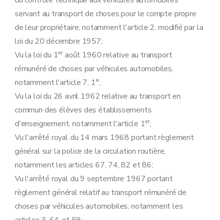
du contrôle technique aux véhicules automobiles
Art. 23
sexies
servant au transport de choses pour le compte propre
Art. 23
septies
de leur propriétaire, notamment l'article 2, modifié par la
Art. 23
octies
Art. 23
novies
loi du 20 décembre 1957;
Art. 23
decies
er
Vu la loi du 1
août 1960 relative au transport
Art. 23
undecies
Chapitre 5
Utilisation.
rémunéré de choses par véhicules automobiles,
Art. 24
notamment l'article 7, 1°;
Art. 25
Art. 26
Vu la loi du 26 avril 1962 relative au transport en
Chapitre 6
Construction.
commun des élèves des établissements
Art. 27
Art. 27
bis
er
d'enseignement, notamment l'article 1
;
Art. 28
Vu l'arrêté royal du 14 mars 1968 portant règlement
Art. 29
Art. 30
général sur la police de la circulation routière,
Art. 31
notamment les articles 67, 74, 82 et 86;
Art. 32
Art. 32bis
Vu l'arrêté royal du 9 septembre 1967 portant
Art. 33
règlement général relatif au transport rémunéré de
Art. 34
Art. 35
choses par véhicules automobiles, notamment les
Art. 36