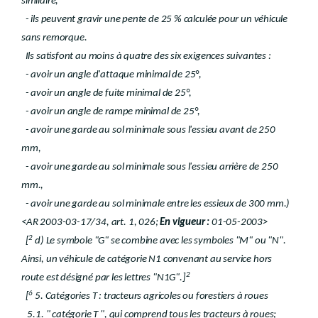
similaire,
- ils peuvent gravir une pente de 25 % calculée pour un véhicule
sans remorque.
Ils satisfont au moins à quatre des six exigences suivantes :
- avoir un angle d'attaque minimal de 25°,
- avoir un angle de fuite minimal de 25°,
- avoir un angle de rampe minimal de 25°,
- avoir une garde au sol minimale sous l'essieu avant de 250
mm,
- avoir une garde au sol minimale sous l'essieu arrière de 250
mm.,
- avoir une garde au sol minimale entre les essieux de 300 mm.)
<AR 2003-03-17/34, art. 1, 026;
En vigueur :
01-05-2003>
2
[
d) Le symbole "G" se combine avec les symboles "M" ou "N".
Ainsi, un véhicule de catégorie N1 convenant au service hors
2
route est désigné par les lettres "N1G".]
6
[
5. Catégories T : tracteurs agricoles ou forestiers à roues
5.1. " catégorie T ", qui comprend tous les tracteurs à roues;