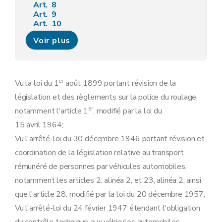
Art. 8
Art. 9
Art. 10
Art. 11
Voir plus
Art. 12
Art. 13
Art. 14
Art. 15
Art. 16
er
Vu la loi du 1
août 1899 portant révision de la
Art. 16
bis
législation et des règlements sur la police du roulage,
Art. 16
ter
Chapitre 3
Affectation et chargement.
er
notamment l'article 1
, modifié par la loi du
Art. 17
15 avril 1964;
Art. 18
Art. 19
Vu l'arrêté-loi du 30 décembre 1946 portant révision et
Art. 20
coordination de la législation relative au transport
Art. 21
Art. 22
rémunéré de personnes par véhicules automobiles,
Chapitre 4
Contrôle technique.
notamment les articles 2, alinéa 2, et 23, alinéa 2, ainsi
Art. 23
Art. 23
bis
que l'article 28, modifié par la loi du 20 décembre 1957;
Art. 23
ter
Vu l'arrêté-loi du 24 février 1947 étendant l'obligation
Art. 23
quater
Art. 23
quinquies