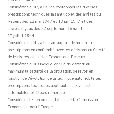
articles 3, §4, et 59;
Art. 37
Art. 38
Considérant qu'il y a lieu de coordonner les diverses
Art. 39
prescriptions techniques faisant l'objet des arrêtés du
Art. 40
Art. 41
Régent des 22 mai 1947 et 10 juin 1947 et des
Art. 42
arrêtés royaux des 22 septembre 1953 et
Art. 43
er
1
juillet 1964;
Art. 44
Art. 45
Considérant qu'il y a lieu, au surplus, de mettre ces
Art. 46
prescriptions en conformité avec les décisions du Comité
Art. 47
Art. 48
de Ministres de l'Union Economique Benelux;
Art. 49
Considérant qu'il s'indique, en vue de garantir au
Art. 50
Art. 49bis
maximum la sécurité de la circulation, de revoir en
Art. 51
fonction de l'évolution de la technique automobile les
Art. 52
Art. 53
prescriptions techniques applicables aux véhicules
Art. 54
automobiles et à leurs remorques;
Art. 55
Art. 56
Considérant les recommandations de la Commission
Chapitre 7
Aménagement.
Economique pour l'Europe;
Art. 57
Art. 58