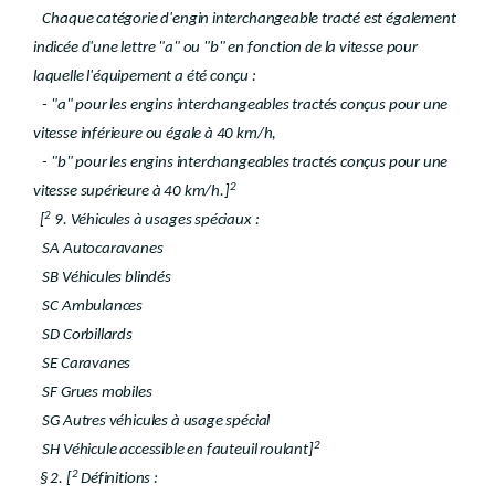
Chaque catégorie d'engin interchangeable tracté est également
indicée d'une lettre "a" ou "b" en fonction de la vitesse pour
laquelle l'équipement a été conçu :
- "a" pour les engins interchangeables tractés conçus pour une
vitesse inférieure ou égale à 40 km/h,
- "b" pour les engins interchangeables tractés conçus pour une
2
vitesse supérieure à 40 km/h.]
2
[
9. Véhicules à usages spéciaux :
SA Autocaravanes
SB Véhicules blindés
SC Ambulances
SD Corbillards
SE Caravanes
SF Grues mobiles
SG Autres véhicules à usage spécial
2
SH Véhicule accessible en fauteuil roulant]
2
§ 2. [
Définitions :