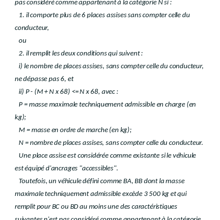
pas considéré comme appartenant à la catégorie N si :
1. il comporte plus de 6 places assises sans compter celle du
conducteur,
ou
2. il remplit les deux conditions qui suivent :
i) le nombre de places assises, sans compter celle du conducteur,
ne dépasse pas 6, et
ii) P - (M + N x 68) <= N x 68, avec :
P = masse maximale techniquement admissible en charge (en
kg);
M = masse en ordre de marche (en kg);
N = nombre de places assises, sans compter celle du conducteur.
Une place assise est considérée comme existante si le véhicule
est équipé d'ancrages "accessibles".
Toutefois, un véhicule défini comme BA, BB dont la masse
maximale techniquement admissible excède 3 500 kg et qui
remplit pour BC ou BD au moins une des caractéristiques
suivantes n'est pas considéré comme appartenant à la catégorie