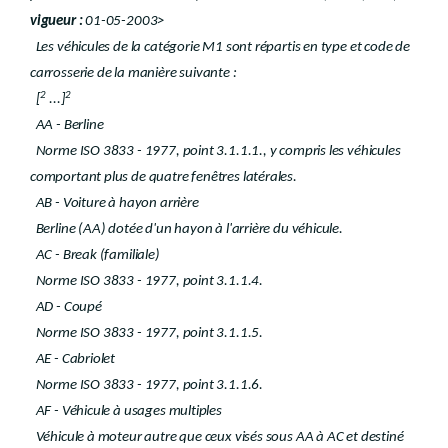
Art. 78
Art. 78
bis
vigueur :
01-05-2003>
Chapitre 9
Mise en vigueur et dispositions finales.
Les véhicules de la catégorie M1 sont répartis en type et code de
Art. 79
carrosserie de la manière suivante :
Art. 80
Art. 81
2
2
[
...]
Art. 82
AA - Berline
Annexe 1
Norme ISO 3833 - 1977, point 3.1.1.1., y compris les véhicules
Annexe 2
Annexe 3
comportant plus de quatre fenêtres latérales.
Annexe 4
AB - Voiture à hayon arrière
Annexe 5
Annexe 6
Berline (AA) dotée d'un hayon à l'arrière du véhicule.
Annexe 7
AC - Break (familiale)
Annexe 8
Norme ISO 3833 - 1977, point 3.1.1.4.
Annexe 9
Annexe 10
AD - Coupé
Annexe 11
Norme ISO 3833 - 1977, point 3.1.1.5.
Annexe 12
AE - Cabriolet
Annexe 13
Annexe 14
Norme ISO 3833 - 1977, point 3.1.1.6.
Annexe 15
AF - Véhicule à usages multiples
Annexe 26
Véhicule à moteur autre que ceux visés sous AA à AC et destiné
Annexe 41