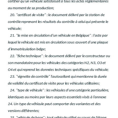
certifier qu'un véhicule satisfaisait à tous les actes réglementaires
au moment de sa production;
20. "certificat de visite" : le document délivré par la station de
contrôle reprenant les résultats du contrôle à celui qui présente le
véhicule;
21. "la mise en circulation d'un véhicule en Belgique" : l'acte par
lequel le véhicule est mis en circulation sous couvert d'une plaque
d'immatriculation belge;
22. "fiche technique" : le document délivré par le constructeur ou
son mandataire pour les véhicules des catégories N2, N3, O3 et
O4 et qui reprend les données techniques spécifiques du véhicule;
23. "vignette de contrôle" l'autocollant qui mentionne la durée
de validité du certificat de visite pour les véhicules utilitaires;
24. "type de véhicule" : les véhicules d'une catégorie particulière,
identiques au moins par leurs aspects essentiels visés à l'annexe
24. Un type de véhicule peut comporter des variantes et des
versions différentes;
25. "véhicule de base" : tout véhicule utilisé au cours de l'étape