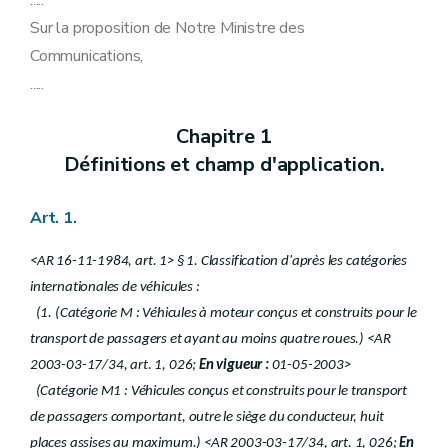
.....
Art. 59
Sur la proposition de Notre Ministre des
Art. 60
Art. 61
Communications,
Art. 62
.....
Art. 63
Art. 64
Art. 65
Chapitre 1
Art. 66
Définitions et champ d'application.
Art. 67
Art. 68
Art. 68
bis
Art. 1.
Art. 69
Art. 70
Art. 70bis
<AR 16-11-1984, art. 1> § 1. Classification d'après les catégories
Art. 71
internationales de véhicules :
Art. 72
(1. (Catégorie M : Véhicules à moteur conçus et construits pour le
Art. 73
Art. 74
transport de passagers et ayant au moins quatre roues.) <AR
Art. 75
2003-03-17/34, art. 1, 026;
En vigueur :
01-05-2003>
Art. 76
(Catégorie M1 : Véhicules conçus et construits pour le transport
Chapitre 8
Dispositions spéciales.
Art. 77
de passagers comportant, outre le siège du conducteur, huit
Art. 77bis
places assises au maximum.) <AR 2003-03-17/34, art. 1, 026;
En