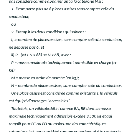
pas considéré comme appartenant à la catégorie N si :
1. il comporte plus de 6 places assises sans compter celle du
conducteur,
ou
2. il remplit les deux conditions qui suivent :
i) le nombre de places assises, sans compter celle du conducteur,
ne dépasse pas 6, et
ii) P - (M + N x 68) <= N x 68, avec :
P = masse maximale techniquement admissible en charge (en
kg);
M = masse en ordre de marche (en kg);
N = nombre de places assises, sans compter celle du conducteur.
Une place assise est considérée comme existante si le véhicule
est équipé d'ancrages "accessibles".
Toutefois, un véhicule défini comme BA, BB dont la masse
maximale techniquement admissible excède 3 500 kg et qui
remplit pour BC ou BD au moins une des caractéristiques
suivantes n'est pas considéré comme appartenant à la catégorie