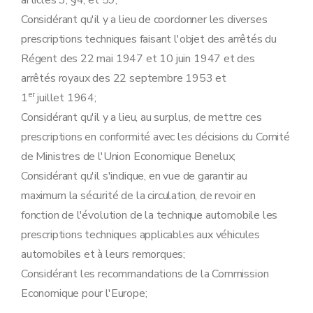
articles 3, §4, et 59;
Art. 37
Art. 38
Considérant qu'il y a lieu de coordonner les diverses
Art. 39
prescriptions techniques faisant l'objet des arrêtés du
Art. 40
Art. 41
Régent des 22 mai 1947 et 10 juin 1947 et des
Art. 42
arrêtés royaux des 22 septembre 1953 et
Art. 43
er
1
juillet 1964;
Art. 44
Art. 45
Considérant qu'il y a lieu, au surplus, de mettre ces
Art. 46
prescriptions en conformité avec les décisions du Comité
Art. 47
Art. 48
de Ministres de l'Union Economique Benelux;
Art. 49
Considérant qu'il s'indique, en vue de garantir au
Art. 50
Art. 49bis
maximum la sécurité de la circulation, de revoir en
Art. 51
fonction de l'évolution de la technique automobile les
Art. 52
Art. 53
prescriptions techniques applicables aux véhicules
Art. 54
automobiles et à leurs remorques;
Art. 55
Art. 56
Considérant les recommandations de la Commission
Chapitre 7
Aménagement.
Economique pour l'Europe;
Art. 57
Art. 58