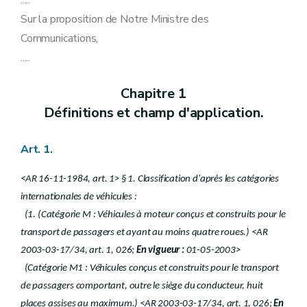
.....
Art. 59
Sur la proposition de Notre Ministre des
Art. 60
Art. 61
Communications,
Art. 62
.....
Art. 63
Art. 64
Art. 65
Chapitre 1
Art. 66
Définitions et champ d'application.
Art. 67
Art. 68
Art. 68
bis
Art. 1.
Art. 69
Art. 70
Art. 70bis
<AR 16-11-1984, art. 1> § 1. Classification d'après les catégories
Art. 71
internationales de véhicules :
Art. 72
(1. (Catégorie M : Véhicules à moteur conçus et construits pour le
Art. 73
Art. 74
transport de passagers et ayant au moins quatre roues.) <AR
Art. 75
2003-03-17/34, art. 1, 026;
En vigueur :
01-05-2003>
Art. 76
(Catégorie M1 : Véhicules conçus et construits pour le transport
Chapitre 8
Dispositions spéciales.
Art. 77bis
de passagers comportant, outre le siège du conducteur, huit
Art. 78
places assises au maximum.) <AR 2003-03-17/34, art. 1, 026;
En