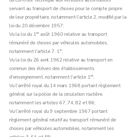
du contrôle technique aux véhicules automobiles
Art. 23
sexies
servant au transport de choses pour le compte propre
Art. 23
septies
de leur propriétaire, notamment l'article 2, modifié par la
Art. 23
octies
Art. 23
novies
loi du 20 décembre 1957;
Art. 23
decies
er
Vu la loi du 1
août 1960 relative au transport
Art. 23
undecies
Chapitre 5
Utilisation.
rémunéré de choses par véhicules automobiles,
Art. 24
notamment l'article 7, 1°;
Art. 25
Art. 26
Vu la loi du 26 avril 1962 relative au transport en
Chapitre 6
Construction.
commun des élèves des établissements
Art. 27
Art. 27
bis
er
d'enseignement, notamment l'article 1
;
Art. 28
Vu l'arrêté royal du 14 mars 1968 portant règlement
Art. 29
Art. 30
général sur la police de la circulation routière,
Art. 31
notamment les articles 67, 74, 82 et 86;
Art. 32
Art. 32
bis
Vu l'arrêté royal du 9 septembre 1967 portant
Art. 33
règlement général relatif au transport rémunéré de
Art. 34
Art. 35
choses par véhicules automobiles, notamment les
Art. 36