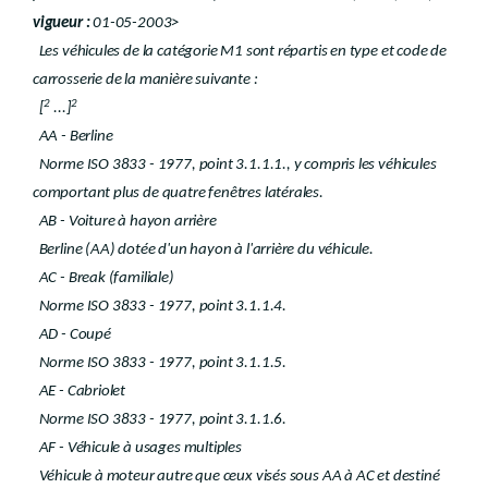
Art. 78
bis
Chapitre 9
Mise en vigueur et dispositions finales.
vigueur :
01-05-2003>
Art. 79
Les véhicules de la catégorie M1 sont répartis en type et code de
Art. 80
carrosserie de la manière suivante :
Art. 81
Art. 82
2
2
[
...]
Annexe 1
AA - Berline
Annexe 2
Norme ISO 3833 - 1977, point 3.1.1.1., y compris les véhicules
Annexe 3
Annexe 4
comportant plus de quatre fenêtres latérales.
Annexe 5
AB - Voiture à hayon arrière
Annexe 6
Annexe 7
Berline (AA) dotée d'un hayon à l'arrière du véhicule.
Annexe 8
AC - Break (familiale)
Annexe 9
Norme ISO 3833 - 1977, point 3.1.1.4.
Annexe 10
Annexe 11
AD - Coupé
Annexe 12
Norme ISO 3833 - 1977, point 3.1.1.5.
Annexe 13
AE - Cabriolet
Annexe 14
Norme ISO 3833 - 1977, point 3.1.1.6.
AF - Véhicule à usages multiples
Véhicule à moteur autre que ceux visés sous AA à AC et destiné