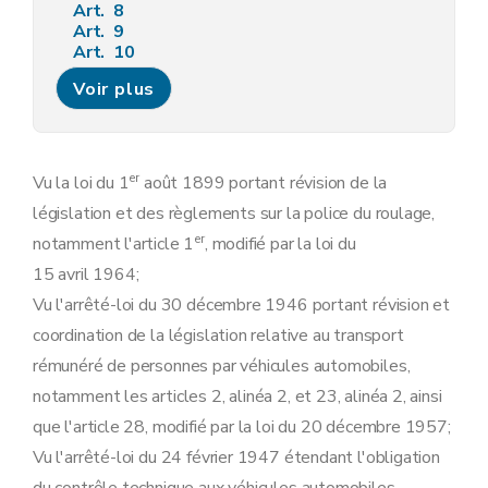
Art. 8
Art. 9
Art. 10
Art. 11
Voir plus
Art. 12
Art. 13
Art. 14
Art. 15
Art. 16
er
Vu la loi du 1
août 1899 portant révision de la
Art. 16
bis
législation et des règlements sur la police du roulage,
Art. 16
ter
Chapitre 3
Affectation et chargement.
er
notamment l'article 1
, modifié par la loi du
Art. 17
15 avril 1964;
Art. 18
Art. 19
Vu l'arrêté-loi du 30 décembre 1946 portant révision et
Art. 20
coordination de la législation relative au transport
Art. 21
Art. 22
rémunéré de personnes par véhicules automobiles,
Chapitre 4
Contrôle technique.
notamment les articles 2, alinéa 2, et 23, alinéa 2, ainsi
Art. 23
Art. 23
bis
que l'article 28, modifié par la loi du 20 décembre 1957;
Art. 23
ter
Vu l'arrêté-loi du 24 février 1947 étendant l'obligation
Art. 23
quater
Art. 23
quinquies