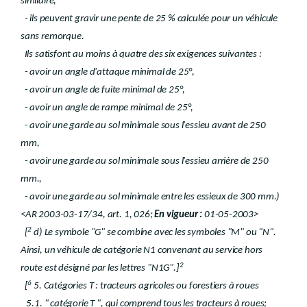
similaire,
- ils peuvent gravir une pente de 25 % calculée pour un véhicule
sans remorque.
Ils satisfont au moins à quatre des six exigences suivantes :
- avoir un angle d'attaque minimal de 25°,
- avoir un angle de fuite minimal de 25°,
- avoir un angle de rampe minimal de 25°,
- avoir une garde au sol minimale sous l'essieu avant de 250
mm,
- avoir une garde au sol minimale sous l'essieu arrière de 250
mm.,
- avoir une garde au sol minimale entre les essieux de 300 mm.)
<AR 2003-03-17/34, art. 1, 026;
En vigueur :
01-05-2003>
2
[
d) Le symbole "G" se combine avec les symboles "M" ou "N".
Ainsi, un véhicule de catégorie N1 convenant au service hors
2
route est désigné par les lettres "N1G".]
6
[
5. Catégories T : tracteurs agricoles ou forestiers à roues
5.1. " catégorie T ", qui comprend tous les tracteurs à roues;