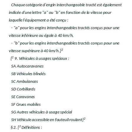
Chaque catégorie d'engin interchangeable tracté est également
indicée d'une lettre "a" ou "b" en fonction de la vitesse pour
laquelle l'équipement a été conçu :
- "a" pour les engins interchangeables tractés conçus pour une
vitesse inférieure ou égale à 40 km/h,
- "b" pour les engins interchangeables tractés conçus pour une
2
vitesse supérieure à 40 km/h.]
2
[
9. Véhicules à usages spéciaux :
SA Autocaravanes
SB Véhicules blindés
SC Ambulances
SD Corbillards
SE Caravanes
SF Grues mobiles
SG Autres véhicules à usage spécial
2
SH Véhicule accessible en fauteuil roulant]
2
§ 2. [
Définitions :