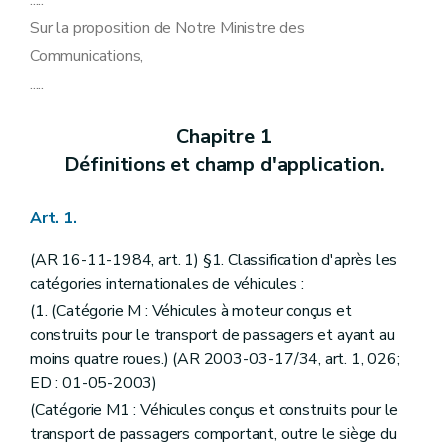
.....
Art. 59
Sur la proposition de Notre Ministre des
Art. 60
Art. 61
Communications,
Art. 62
.....
Art. 63
Art. 64
Art. 65
Chapitre 1
Art. 66
Définitions et champ d'application.
Art. 67
Art. 68
Art. 68
bis
Art. 1.
Art. 69
Art. 70
(AR 16-11-1984, art. 1) §1. Classification d'après les
Art. 70bis
Art. 71
catégories internationales de véhicules :
Art. 72
(1. (Catégorie M : Véhicules à moteur conçus et
Art. 73
construits pour le transport de passagers et ayant au
Art. 74
Art. 75
moins quatre roues.) (AR 2003-03-17/34, art. 1, 026;
Art. 76
ED : 01-05-2003)
Chapitre 8
Dispositions spéciales.
(Catégorie M1 : Véhicules conçus et construits pour le
Art. 77
Art. 78
transport de passagers comportant, outre le siège du