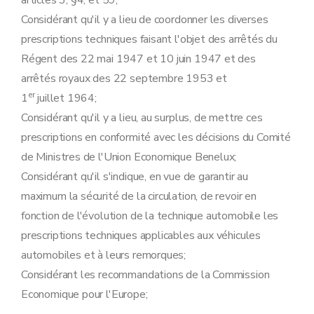
articles 3, §4, et 59;
Art. 37
Art. 38
Considérant qu'il y a lieu de coordonner les diverses
Art. 39
prescriptions techniques faisant l'objet des arrêtés du
Art. 40
Art. 41
Régent des 22 mai 1947 et 10 juin 1947 et des
Art. 42
arrêtés royaux des 22 septembre 1953 et
Art. 43
er
1
juillet 1964;
Art. 44
Art. 45
Considérant qu'il y a lieu, au surplus, de mettre ces
Art. 46
prescriptions en conformité avec les décisions du Comité
Art. 47
Art. 48
de Ministres de l'Union Economique Benelux;
Art. 49
Considérant qu'il s'indique, en vue de garantir au
Art. 50
Art. 51
maximum la sécurité de la circulation, de revoir en
Art. 52
fonction de l'évolution de la technique automobile les
Art. 53
Art. 54
prescriptions techniques applicables aux véhicules
Art. 55
automobiles et à leurs remorques;
Art. 56
Chapitre 7
Aménagement.
Considérant les recommandations de la Commission
Art. 57
Economique pour l'Europe;
Art. 58
Art. 59