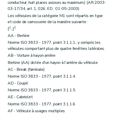
Art. 78
bis
conducteur, huit places assises au maximum.) (AR 2003-
Chapitre 9
Mise en vigueur et dispositions finales.
03-17/34, art. 1, 026; ED : 01-05-2003)
Art. 79
Art. 80
Les véhicules de la catégorie M1 sont répartis en type
Art. 81
et code de carrosserie de la manière suivante :
Art. 82
2
2
[
...]
Annexe 1
Annexe 2
AA - Berline
Annexe 3
Norme ISO 3833 - 1977, point 3.1.1.1., y compris les
Annexe 4
véhicules comportant plus de quatre fenêtres latérales.
Annexe 5
Annexe 6
AB - Voiture à hayon arrière
Annexe 7
Berline (AA) dotée d'un hayon à l'arrière du véhicule.
Annexe 8
Annexe 9
AC - Break (familiale)
Annexe 10
Norme ISO 3833 - 1977, point 3.1.1.4.
Annexe 11
Annexe 12
AD - Coupé
Annexe 14
Norme ISO 3833 - 1977, point 3.1.1.5.
AE - Cabriolet
Norme ISO 3833 - 1977, point 3.1.1.6.
AF - Véhicule à usages multiples