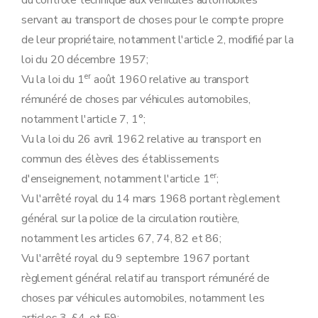
du contrôle technique aux véhicules automobiles
Art. 23
sexies
servant au transport de choses pour le compte propre
Art. 23
septies
de leur propriétaire, notamment l'article 2, modifié par la
Art. 23
octies
Art. 23
novies
loi du 20 décembre 1957;
Art. 23
decies
er
Vu la loi du 1
août 1960 relative au transport
Art. 23
undecies
Chapitre 5
Utilisation.
rémunéré de choses par véhicules automobiles,
Art. 24
notamment l'article 7, 1°;
Art. 25
Art. 26
Vu la loi du 26 avril 1962 relative au transport en
Chapitre 6
Construction.
commun des élèves des établissements
Art. 27
Art. 27
bis
er
d'enseignement, notamment l'article 1
;
Art. 28
Vu l'arrêté royal du 14 mars 1968 portant règlement
Art. 29
Art. 30
général sur la police de la circulation routière,
Art. 31
notamment les articles 67, 74, 82 et 86;
Art. 32
Art. 32
bis
Vu l'arrêté royal du 9 septembre 1967 portant
Art. 33
règlement général relatif au transport rémunéré de
Art. 34
Art. 35
choses par véhicules automobiles, notamment les
Art. 36