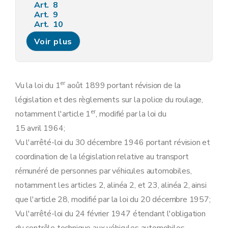
Art. 8
Art. 9
Art. 10
Art. 11
Voir plus
Art. 12
Art. 13
Art. 14
Art. 15
Art. 16
er
Vu la loi du 1
août 1899 portant révision de la
Art. 16
bis
législation et des règlements sur la police du roulage,
Art. 16
ter
Chapitre 3
Affectation et chargement.
er
notamment l'article 1
, modifié par la loi du
Art. 17
15 avril 1964;
Art. 18
Art. 19
Vu l'arrêté-loi du 30 décembre 1946 portant révision et
Art. 20
coordination de la législation relative au transport
Art. 21
Art. 22
rémunéré de personnes par véhicules automobiles,
Chapitre 4
Contrôle technique.
notamment les articles 2, alinéa 2, et 23, alinéa 2, ainsi
Art. 23
Art. 23
bis
que l'article 28, modifié par la loi du 20 décembre 1957;
Art. 23
ter
Vu l'arrêté-loi du 24 février 1947 étendant l'obligation
Art. 23
quater
Art. 23
quinquies