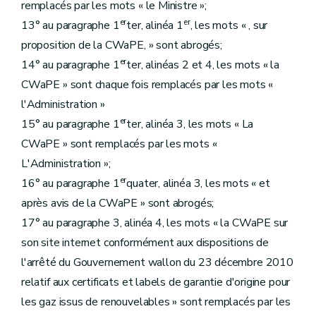
remplacés par les mots « le Ministre »;
er
er
13° au paragraphe 1
ter, alinéa 1
, les mots « , sur
proposition de la CWaPE, » sont abrogés;
er
14° au paragraphe 1
ter, alinéas 2 et 4, les mots « la
CWaPE » sont chaque fois remplacés par les mots «
l'Administration »
er
15° au paragraphe 1
ter, alinéa 3, les mots « La
CWaPE » sont remplacés par les mots «
L'Administration »;
er
16° au paragraphe 1
quater, alinéa 3, les mots « et
après avis de la CWaPE » sont abrogés;
17° au paragraphe 3, alinéa 4, les mots « la CWaPE sur
son site internet conformément aux dispositions de
l'arrêté du Gouvernement wallon du 23 décembre 2010
relatif aux certificats et labels de garantie d'origine pour
les gaz issus de renouvelables » sont remplacés par les