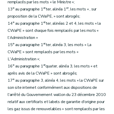
remplacés par les mots « le Ministre »;
er
er
13° au paragraphe 1
ter, alinéa 1
, les mots « , sur
proposition de la CWaPE, » sont abrogés;
er
14° au paragraphe 1
ter, alinéas 2 et 4, les mots « la
CWaPE » sont chaque fois remplacés par les mots «
l'Administration »
er
15° au paragraphe 1
ter, alinéa 3, les mots « La
CWaPE » sont remplacés par les mots «
L'Administration »;
er
16° au paragraphe 1
quater, alinéa 3, les mots « et
après avis de la CWaPE » sont abrogés;
17° au paragraphe 3, alinéa 4, les mots « la CWaPE sur
son site internet conformément aux dispositions de
l'arrêté du Gouvernement wallon du 23 décembre 2010
relatif aux certificats et labels de garantie d'origine pour
les gaz issus de renouvelables » sont remplacés par les