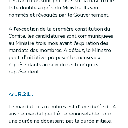
Les candidats sont proposés sur la base d'une
[R. 89/21.
]
[A.G.W. 23.05.2024]
Art.
liste double auprès du Ministre. Ils sont
[R. 89/22.
]
[A.G.W. 23.05.2024]
Art.
nommés et révoqués par le Gouvernement.
Titre VII
Protection de l'eau
er
I
.
Définitions
Chapitre
R. 90.
Art.
A l'exception de la première constitution du
II.
Protection des eaux de surface
Chapitre
Comité, les candidatures sont communiquées
re
1
.
Objectifs de qualité et zones de protection
Section
au Ministre trois mois avant l'expiration des
ère
1
.
[
Etablissement des normes et des limites de classe de qualité pour évaluer l'état écologique des masses d'eau de surface naturelles et le potentiel écologique des masses d'eau de surface fortement modifiées et artificielles.
Sous-section
R.91.
mandats des membres. A défaut, le Ministre
Art.
R.92.
Art.
peut, d'initiative, proposer les nouveaux
R.93.
Art.
représentants au sein du secteur qu'ils
R.94.
Art.
représentent.
[R.94bis.
] [ A.G.W. 13.09.2012]
Art.
R.95.
Art.
er
[
1
bis.
] [A.G.W. 22.10.2015]
Sous-section
pour les substances prioritaires et certains autres polluants dans les eaux de surface.
R.21.
Art.
.
[R. 95-1.] [A.G.W. 22.10.2015]
Art.
R. 95-2.
Art.
Le mandat des membres est d'une durée de 4
R. 95-3
.
Art.
R. 95-4
.
Art.
ans. Ce mandat peut être renouvelable pour
R. 95-5
.
Art.
une durée ne dépassant pas la durée initiale.
R. 95-6
.
Art.