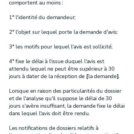
R.176.
Art.
comportent au moins :
R.177.
Art.
R.178.
Art.
1° l'identité du demandeur;
R.179.
Art.
R.180.
Art.
R.181.
2° l'objet sur lequel porte la demande d'avis;
Art.
R.182.
Art.
R.183.
Art.
3° les motifs pour lequel l'avis est sollicité;
R.184.
Art.
R.185.
Art.
4° fixe le délai à l'issue duquel l'avis est
R.186.
Art.
R.187.
Art.
attendu lequel ne peut être supérieur à 30
[[
7.
]
2
]
1
Section
jours à dater de la réception de
[
la demande
]
.
1 [A.G.W. 12.02.2009]
- 2
[A.G.W. 16.05.2019 - entrée en vigueur au 01.10.2019]
[
Mesures de prévention ou de limitation des introductions de polluants dans les eaux souterraines.
Lorsque en raison des particularités du dossier
(1) [A.G.W. 12.02.2009]
- (2)
[A.G.W. 16.05.2019 - entrée en vigueur au 01.10.2019]
et de l'analyse qu'il suppose le délai de 30
[R.187bis-1.
] [A.G.W. 12.02.2009]
Art.
jours s'avère insuffisant, la demande fixe le délai
dans lequel l'avis doit être rendu.
[R.187bis-2.
] [A.G.W. 12.02.2009]
Art.
[R.187bis-3.
]
[A.G.W. 11.07.2013]
Art.
Les notifications de dossiers relatifs à