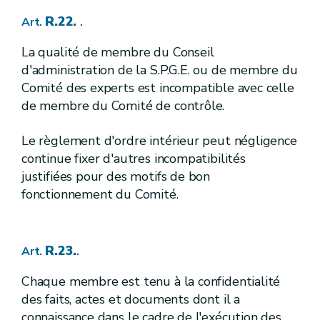
R. 95-7.
[A.G.W. 22.10.2015]
Art.
[
]
2.
Fixation des normes générales définissant les objectifs de qualité des eaux douces de surface destinées à la production d'eau alimentaire
Sous-section
R.22.
Art.
.
R. 96.
Art.
R. 97.
Art.
La qualité de membre du Conseil
R.98.
Art.
d'administration de la S.P.G.E. ou de membre du
R.99.
Art.
Comité des experts est incompatible avec celle
R.100.
Art.
R.101.
de membre du Comité de contrôle.
Art.
R.102.
Art.
R.103.
Art.
Le règlement d'ordre intérieur peut négligence
R.104.
Art.
continue fixer d'autres incompatibilités
R.105.
Art.
justifiées pour des motifs de bon
3.
[
Gestion de la qualité des eaux de baignade
Sous-section
R.106.
Art.
fonctionnement du Comité.
R.107.
Art.
R.108.
Art.
R.109.
Art.
R.110.
Art.
R.23.
Art.
.
R.111.
Art.
R.112.
Art.
Chaque membre est tenu à la confidentialité
R.113.
Art.
des faits, actes et documents dont il a
R.114.
Art.
connaissance dans le cadre de l'exécution des
R.115.