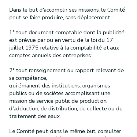
[R. 77.
]
[A.G.W. 23.05.2024]
Art.
[R. 78.
]
[A.G.W. 23.05.2024]
Art.
Dans le but d'accomplir ses missions, le Comité
[IV]
[A.G.W. 23.05.2024]
Chapitre
peut se faire produire, sans déplacement :
[Concertation]
[A.G.W. 23.05.2024]
[R. 79.
]
[A.G.W. 23.05.2024]
Art.
1° tout document comptable dont la publicité
[R. 80.
]
[A.G.W. 23.05.2024]
Art.
est prévue par ou en vertu de la loi du 17
[R. 81.
]
[A.G.W. 23.05.2024]
Art.
juillet 1975 relative à la comptabilité et aux
[V]
[A.G.W. 23.05.2024]
Chapitre
[Mesures de police]
[A.G.W. 23.05.2024]
comptes annuels des entreprises;
[
Ire
]
[A.G.W. 23.05.2024]
Section
2° tout renseignement ou rapport relevant de
[
Mesures de police applicables aux cours d'eau non classés
sa compétence,
[R. 82.] [A.G.W. 23.05.2024]
Art.
qui émanent des institutions, organismes
[
II
]
[A.G.W. 23.05.2024]
[
Mesures
Section
publics ou de sociétés accomplissant une
[A.G.W. 23.05.2024]
mission de service public de production,
d'adduction, de distribution, de collecte ou de
[R. 83.] [A.G.W. 23.05.2024]
Art.
[R. 84.] [A.G.W. 23.05.2024]
Art.
traitement des eaux.
[R. 85.] [A.G.W. 23.05.2024]
Art.
[R. 86.] [A.G.W. 23.05.2024]
Art.
Le Comité peut, dans le même but, consulter
[R. 87.] [A.G.W. 23.05.2024]
Art.