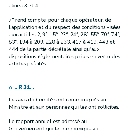
alinéa 3 et 4;
R.188.
Art.
R.189.
Art.
[
2.
]
7° rend compte, pour chaque opérateur, de
Section
[A.G.W. 15.02.2007] - [A.G.W. 31.03.2011
l'application et du respect des conditions visées
[
Programme d'action
]
aux articles 2, 9°, 15°, 23°, 24°, 28°, 55°, 70°, 74°,
[A.G.W. 15.02.2007] - [A.G.W. 31.03.2011
83°, 194 à 209, 228 à 233, 417 à 419, 443 et
R.190.
444 de la partie décrétale ainsi qu'aux
Art.
[
3.
]
[A.G.W. 13.06.2014 - entrée en vigueur 15.06.2014]
Section
dispositions réglementaires prises en vertu des
[
Stockage et manutention des fertilisants, des effluents d'élevage, des matières végétales et des jus d'écoulement
articles précités.
[A.G.W. 13.06.2014 - entrée en vigueur 15.06.2014]
R.191.
Art.
R.192.
Art.
R.31.
Art.
.
R.193.
Art.
[R.193bis.][A.G.W. 13.06.2014 - entrée en vigueur 15.06.2014]
Art.
Les avis du Comité sont communiqués au
R.194.
Art.
Ministre et aux personnes qui les ont sollicités.
R.195.
Art.
R.196.
Art.
R.197.
Art.
Le rapport annuel est adressé au
R.198.
Art.
Gouvernement qui le communique au
R.199.
Art.