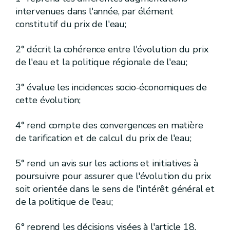
[
6.
]
[A.G.W. 13.12.2018 agrément forages]
Sous-section
intervenues dans l'année, par élément
[
Modalités d'envoi et calcul des délais
]
constitutif du prix de l'eau;
[R.187ter-17.]
[A.G.W. 13.12.2018 agrément forages]
Art.
[
7.
]
[A.G.W. 13.12.2018 agrément forages]
Sous-section
2° décrit la cohérence entre l'évolution du prix
[
Durée de l'agrément
]
[A.G.W. 13.12.2018 agrément forages]
de l'eau et la politique régionale de l'eau;
[R.187ter-18.
]
[A.G.W. 13.12.2018 agrément forages]
Art.
3° évalue les incidences socio-économiques de
[
8.
]
[A.G.W. 13.12.2018 agrément forages]
Sous-section
cette évolution;
[
Contrôle
]
[A.G.W. 13.12.2018 agrément forages]
[R.187ter-19.
]
[A.G.W. 13.12.2018 agrément forages]
Art.
4° rend compte des convergences en matière
de tarification et de calcul du prix de l'eau;
[
9.
]
[A.G.W. 13.12.2018 agrément forages]
Sous-section
[
Renouvellement
]
[A.G.W. 13.12.2018 agrément forages]
5° rend un avis sur les actions et initiatives à
[R.187ter-20.]
[A.G.W. 13.12.2018 agrément forages]
Art.
poursuivre pour assurer que l'évolution du prix
[IV. ]
[Gestion durable de l'azote en agriculture]
Chapitre
soit orientée dans le sens de l'intérêt général et
re
[
1
.
]
Section
de la politique de l'eau;
[A.G.W. 15.02.2007] [A.G.W. 31.03.2011 annulé par l'arrêt du Conseil d'Etat n° 229.430 du 2 décembre 2014 M.B. 19.12.2014]
[
Définitions et objectifs
]
[A.G.W. 15.02.2007] [A.G.W. 31.03.2011 annulé par l'arrêt du Conseil d'Etat n° 229.430 du 2 décembre 2014 (M.B. 19.12.2014)]
6° reprend les décisions visées à l'article 18,