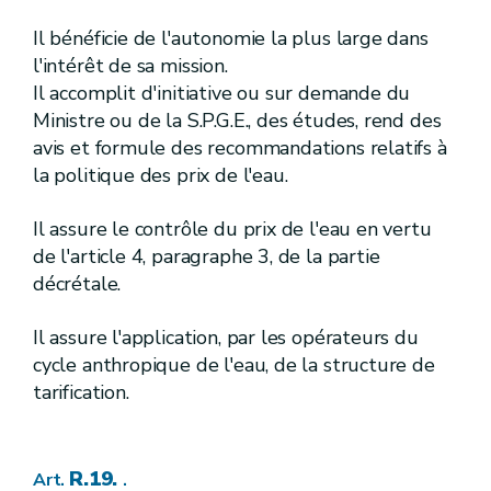
[R. 69.
]
[A.G.W. 23.05.2024]
Art.
[
5
]
[A.G.W. 23.05.2024]
Il bénéficie de l'autonomie la plus large dans
Section
[
Dispositions générales
]
[A.G.W. 23.05.2024]
l'intérêt de sa mission.
Il accomplit d'initiative ou sur demande du
[R. 70.
]
[A.G.W. 23.05.2024]
Art.
Ministre ou de la S.P.G.E., des études, rend des
[R. 71.
]
[A.G.W. 23.05.2024]
Art.
avis et formule des recommandations relatifs à
[III]
[A.G.W. 23.05.2024]
Chapitre
la politique des prix de l'eau.
[Cours d'eau non classés]
[A.G.W. 23.05.2024]
Il assure le contrôle du prix de l'eau en vertu
[
Ire
]
[A.G.W. 23.05.2024]
Section
[
Travaux d'entretien et de petite réparation
de l'article 4, paragraphe 3, de la partie
décrétale.
[R. 72.
]
[A.G.W. 23.05.2024]
Art.
Il assure l'application, par les opérateurs du
[R. 73.
]
[A.G.W. 23.05.2024]
Art.
[R. 74.
]
[A.G.W. 23.05.2024]
Art.
cycle anthropique de l'eau, de la structure de
[R. 75.
]
[A.G.W. 23.05.2024]
Art.
tarification.
[
II
]
[A.G.W. 23.05.2024]
Section
[
Travaux soumis à autorisation préalable
[R. 76.
]
[A.G.W. 23.05.2024]
Art.
R.19.
Art.
.