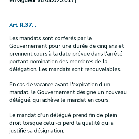
en vigueur au 04.07.2017]
re
1
.
Objet
Section
R.252.
Art.
2.
Valeurs paramétriques
Section
R.253.
Art.
R.37.
Art.
.
R.254.
Art.
[
3.
] [err. 21.06.2005]
Section
Les mandats sont conférés par le
[
Programme de contrôle
] [err. 21.06.2005]
Gouvernement pour une durée de cinq ans et
R.255.
Art.
prennent cours à la date prévue dans l'arrêté
R.256.
Art.
portant nomination des membres de la
R.257.
Art.
délégation. Les mandats sont renouvelables.
R.258.
Art.
R.259.
Art.
R.260.
Art.
En cas de vacance avant l'expiration d'un
[[
4.
]
2
]1
Section
mandat, le Gouvernement désigne un nouveau
1
[A.G.W. 30.11.2017]
- 2
[A.G.W. 13.12.2018]
délégué, qui achève le mandat en cours.
[
Dérogations à certaines valeurs paramétriques
(1)
[A.G.W. 30.11.2017]
- (2)
[A.G.W. 13.12.2018]
Le mandat d'un délégué prend fin de plein
R.261.
Art.
droit lorsque celui-ci perd la qualité qui a
IV.
Procédure à suivre en cas de survenance d'événement portant atteinte à la qualité de l'eau destinée à la consommation humaine
Chapitre
justifié sa désignation.
R.262.
Art.
R.263.