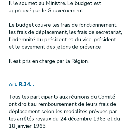
[
Zones vulnérables et conditions supplémentaires applicables à la gestion de l'azote en agriculture dans les zones vulnérables
Il le soumet au Ministre. Le budget est
approuvé par le Gouvernement.
[
1re.
][A.G.W. 13.06.2014 - entrée en vigueur 15.06.2014]
Sous-section
[
Zones vulnérables
][A.G.W. 13.06.2014 - entrée en vigueur 15.06.2014]
Le budget couvre les frais de fonctionnement,
R.212.
Art.
les frais de déplacement, les frais de secrétariat,
l'indemnité du président et du vice-président
R.213.
Art.
et le payement des jetons de présence.
[
2.
]
Sous-section
[A.G.W. 31.03.2011 annulé par l'arrêt du Conseil d'Etat n° 229.430 du 2 décembre 2014 M.B. 19.12.2014]
[
Taux de liaison au sol en zone vulnérable
Il est pris en charge par la Région.
[A.G.W. 31.03.2011 annulé par l'arrêt du Conseil d'Etat n° 229.430 du 2 décembre 2014 (M.B. 19.12.2014)]
R.214.
Art.
[
3.
]
[A.G.W. 13.06.2014 - entrée en vigueur 15.06.2014]
Sous-section
R.34.
Art.
.
[
Suivi des exploitations par des mesures de l'azote potentiellement lessivable
[A.G.W. 13.06.2014 - entrée en vigueur 15.06.2014]
Tous les participants aux réunions du Comité
ont droit au remboursement de leurs frais de
R.215.
Art.
déplacement selon les modalités prévues par
R.216.
Art.
R.217.
Art.
les arrêtés royaux du 24 décembre 1963 et du
R.218.
Art.
18 janvier 1965.
R.219.
Art.