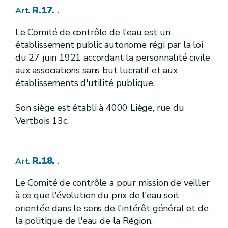
[R. 59.
]
[A.G.W. 23.05.2024]
Art.
R.17.
Art.
.
[
3
]
[A.G.W. 23.05.2024]
Section
Le Comité de contrôle de l'eau est un
[
Travaux d'entretien et de petite réparation
établissement public autonome régi par la loi
[R. 60.
]
[A.G.W. 23.05.2024]
Art.
du 27 juin 1921 accordant la personnalité civile
aux associations sans but lucratif et aux
[R. 61.
]
[A.G.W. 23.05.2024]
Art.
établissements d'utilité publique.
[R. 62.
]
[A.G.W. 23.05.2024]
Art.
Son siège est établi à 4000 Liège, rue du
[R. 63.
]
[A.G.W. 23.05.2024]
Art.
Vertbois 13c.
[
4
]
[A.G.W. 23.05.2024]
Section
[
Procédure d'autorisation domaniale du gestionnaire
R.18.
Art.
.
[R. 64.
]
[A.G.W. 23.05.2024]
Art.
Le Comité de contrôle a pour mission de veiller
[R. 65.
]
[A.G.W. 23.05.2024]
Art.
[R. 66.
]
[A.G.W. 23.05.2024]
à ce que l'évolution du prix de l'eau soit
Art.
orientée dans le sens de l'intérêt général et de
[R. 67.
]
[A.G.W. 23.05.2024]
Art.
la politique de l'eau de la Région.
[R. 68.
]
[A.G.W. 23.05.2024]
Art.