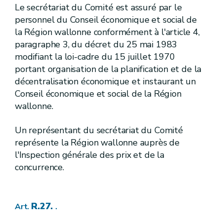
Le secrétariat du Comité est assuré par le
R.143.
Art.
personnel du Conseil économique et social de
[
2.
]
[
Prises d'eau de surface potabilisable et zones de prise d'eau, de prévention et de surveillance
Section
[
1re.
] [A.G.W. 16.05.2019 - entrée en vigueur au 01.10.2019]
Sous-section
la Région wallonne conformément à l'article 4,
paragraphe 3, du décret du 25 mai 1983
R.144.
Art.
modifiant la loi-cadre du 15 juillet 1970
R.145.
Art.
portant organisation de la planification et de la
R.146.
Art.
[
2.
] [A.G.W. 16.05.2019 - entrée en vigueur au 01.10.2019]
Sous-section
décentralisation économique et instaurant un
[
Zones de prévention et de surveillance
Conseil économique et social de la Région
wallonne.
R.147.
Art.
R.148.
Art.
R.149.
Art.
Un représentant du secrétariat du Comité
[
3
.
] [A.G.W. 16.05.2019 - entrée en vigueur au 01.10.2019]
Section
représente la Région wallonne auprès de
R.150.
Art.
l'Inspection générale des prix et de la
R.151.
Art.
concurrence.
R.152.
Art.
R.153.
Art.
R.154.
Art.
[
4.
]
[A.G.W. 16.05.2019 - entrée en vigueur au 01.10.2019]
Section
R.27.
[
Prises d'eau situées en dehors du territoire de la Région wallonne
Art.
.