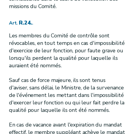
Art.
R.116.
Art.
missions du Comité.
R.117.
Art.
4.
Fixation des normes générales d'immission des eaux piscicoles
Sous-section
R.24.
Art.
.
R.118.
Art.
R.119.
Art.
R.120.
Les membres du Comité de contrôle sont
Art.
R.121.
Art.
révocables, en tout temps en cas d'impossibilité
R.122.
Art.
d'exercice de leur fonction, pour faute grave ou
R.123.
Art.
lorsqu'ils perdent la qualité pour laquelle ils
R.124.
Art.
5.
Désignation des zones de protection des eaux de surface
auraient été nommés.
Sous-section
R.125.
Art.
R.126.
Art.
Sauf cas de force majeure, ils sont tenus
R.127.
Art.
d'aviser, sans délai, le Ministre, de la survenance
R.128.
Art.
de l'événement les mettant dans l'impossibilité
R.129.
Art.
R.130.
Art.
d'exercer leur fonction ou qui leur fait perdre la
2.
Protection des eaux de surface contre la pollution causée par certaines substances dangereuses
Section
qualité pour laquelle ils ont été nommés.
re
1
.
Champ d'application et définition
Sous-section
R.131.
Art.
En cas de vacance avant l'expiration du mandat
R.132.
Art.
2.
Détermination des substances dangereuses pertinentes en Région wallonne et des objectifs de qualité y associés
Sous-section
effectif, le membre suppléant achève le mandat