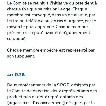
R.155.
Art.
Le Comité se réunit, à l'initiative du président à
chaque fois que sa mission l'exige. Chaque
[
5.
]
[A.G.W. 16.05.2019 - entrée en vigueur au 01.10.2019]
Section
membre est convoqué, dans un délai utile, par
[
Procédure de délimitation des zones de prévention et de surveillance
lettre ou télécopie ou, en cas d'urgence, par le
[
1re.
]
[A.G.W. 16.05.2019 - entrée en vigueur au 01.10.2019]
Sous-section
moyen le plus approprié. Chaque membre
R.156.
Art.
présent est réputé avoir été régulièrement
[
2.
][A.G.W. 16.05.2019 - entrée en vigueur au 01.10.2019]
Sous-section
convoqué.
[
Zones de prévention et de surveillance
R.157.
Art.
Chaque membre empêché est représenté par
R.158.
Art.
son suppléant.
R.159.
Art.
R.160.
Art.
R.161.
Art.
R.162.
Art.
R.28.
Art.
.
R.163.
Art.
[
6.
]
[A.G.W. 16.05.2019 - entrée en vigueur au 01.10.2019]
Section
Deux représentants de la S.P.G.E. désignés par
[
Mesures de protection
]
[A.G.W. 16.05.2019 - entrée en vigueur au 01.10.2019]
le Comité de direction, deux représentants des
[
1re.
]
[A.G.W. 16.05.2019 - entrée en vigueur au 01.10.2019]
Sous-section
producteurs et deux représentants des
[
Dispositions générales
]
[A.G.W. 16.05.2019 - entrée en vigueur au 01.10.2019]
[
organismes d'assainissement
]
désignés par la