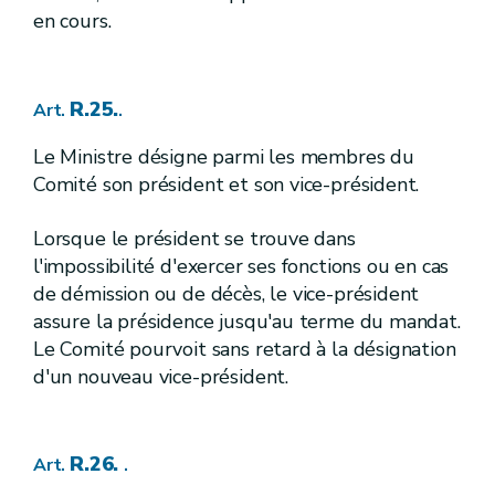
R.133.
Art.
en cours.
R.134.
Art.
R.135.
Art.
3.
Réseau de surveillance
Sous-section
R.136.
Art.
R.25.
Art.
.
R.137.
Art.
R.138.
Art.
Le Ministre désigne parmi les membres du
4.
Programmes de réduction de la pollution causée par les substances
Sous-section
Comité son président et son vice-président.
dangereuses pertinentes en Région wallonne
R.139.
Art.
R.140.
Art.
Lorsque le président se trouve dans
R.141.
Art.
l'impossibilité d'exercer ses fonctions ou en cas
3.
Approche combinée
Section
de démission ou de décès, le vice-président
R.142.
Art.
assure la présidence jusqu'au terme du mandat.
[R.142bis.] [A.G.W. 11.07.2013]
Art.
[
4.
]
[A.G.W. 17.10.2013]
[
Protect
Section
Le Comité pourvoit sans retard à la désignation
d'un nouveau vice-président.
R.142bis.
Art.
R.142ter.
Art.
R.142quater.
Art.
III.
Protection des eaux souterraines et des eaux utilisées pour le captage d'eau potabilisable
Chapitre
R.26.
Art.
.
re
1
.
[
Définitions
]
[A.G.W. 16.05.2019 - entrée en vigueur au 01.10.2019]
Section