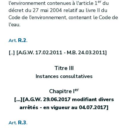
er
l'environnement contenues à l'article 1
du
R.38.
Art.
décret du 27 mai 2004 relatif au livre II du
R.39.
Art.
R.40.
Art.
Code de l'environnement, contenant le Code de
R.41.
Art.
l'eau.
R.42.
Art.
[ A.G.W. 13.09.2012]
Titre [Ibis]
[Masses d'eau de surface]
[R.42bis.] [ A.G.W. 13.09.2012]
Art.
R.2
Art.
.
[R.42ter.] [ A.G.W. 13.09.2012]
Art.
[R.42quater.] [A.G.W. 13.09.2012]
Art.
[
...
] [A.G.W. 17.02.2011 - M.B. 24.03.2011]
[R.42quinquies.] [A.G.W. 13.09.2012]
Art.
Etat descriptif du bassin hydrographique
Titre II
Titre III
R.42 sexies
Art.
Instances consultatives
R.43.
Art.
R.43bis.
Art.
er
R.43bis-1.
Art.
Chapitre I
R.43bis-2.
Art.
[...][A.G.W. 29.06.2017 modifiant divers
R.43bis-3.
Art.
R.43bis-4.
arrêtés - en vigueur au 04.07.2017]
Art.
R.43bis-5.
Art.
Objectifs environnementaux
Titre III
R.3
Art.
.
er
I
[
Protection des eaux souterraines contre la pollution et la détérioration
Chapitre