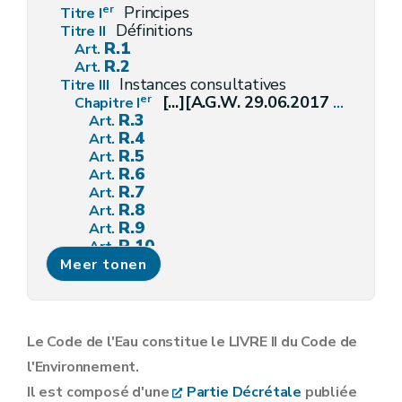
er
Principes
Titre I
Définitions
Titre II
R.1
Art.
R.2
Art.
Instances consultatives
Titre III
er
[...][A.G.W. 29.06.2017 modifiant divers arrêtés - en vigueur au 04.07.2017]
Chapitre I
R.3
Art.
R.4
Art.
R.5
Art.
R.6
Art.
R.7
Art.
R.8
Art.
R.9
Art.
R.10
Art.
R.11
Meer tonen
Art.
R.12
Art.
R.13
Art.
R.14
Art.
R.15
Art.
Le Code de l'Eau constitue le LIVRE II du Code de
Comité de contrôle de l'eau
Chapitre II
l'Environnement.
R.16.
Art.
R.17.
Art.
Il est composé d'une
Partie Décrétale
publiée