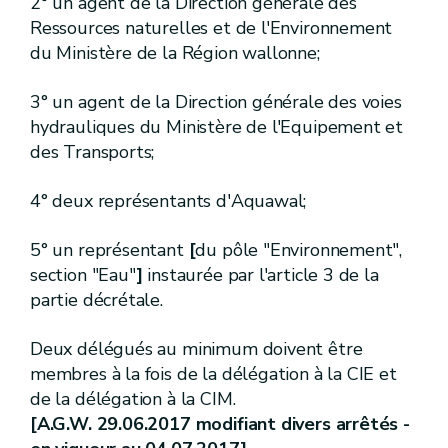
2° un agent de la Direction générale des
[
3.
][err. 21.06.2005]
Section
[
Rôles et missions de certains agents et taux de contribution au fonds wallon d'avances
Ressources naturelles et de l'Environnement
du Ministère de la Région wallonne;
R.249.
Art.
R.250.
Art.
3° un agent de la Direction générale des voies
R.251.
Art.
[2bis.]
Chapitre
hydrauliques du Ministère de l'Equipement et
[A.G.W. 01.06.2023 - entrée en vigueur 01.01.2023]
des Transports;
[
Evaluation et gestion des risques liés aux zones de captage et liés au système d'approvisionnement
[A.G.W. 01.06.2023 - entrée en vigueur 01.01.2023]
4° deux représentants d'Aquawal;
[
1
]
Section
[A.G.W. 01.06.2023 - entrée en vigueur 01.01.2023]
5° un représentant
[
du pôle "Environnement",
[
Evaluation et gestion des risques liés aux zones de captage d'eaux destinées à la consommation humaine
section "Eau"
]
instaurée par l'article 3 de la
[A.G.W. 01.06.2023 - entrée en vigueur 01.01.2023]
partie décrétale.
[R. 251bis/1.
]
[A.G.W. 01.06.2023 - entrée en vigueur 01.01.2023]
Art.
Deux délégués au minimum doivent être
[R. 251bis/2.
]
[A.G.W. 01.06.2023 - entrée en vigueur 01.01.2023]
Art.
membres à la fois de la délégation à la CIE et
[R. 251bis/3.
]
[A.G.W. 01.06.2023 - entrée en vigueur 01.01.2023]
de la délégation à la CIM.
Art.
[A.G.W. 29.06.2017 modifiant divers arrêtés -
III.
Valeurs paramétriques applicables aux eaux destinées à la consommation humaine
Chapitre