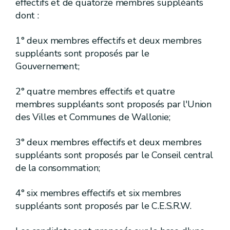
effectifs et de quatorze membres suppléants
dont :
[R. 89/13.
]
[A.G.W. 23.05.2024]
Art.
[R. 89/14.
]
[A.G.W. 23.05.2024]
Art.
1° deux membres effectifs et deux membres
suppléants sont proposés par le
[R. 89/15.
]
[A.G.W. 23.05.2024]
Art.
Gouvernement;
[R. 89/16.
]
[A.G.W. 23.05.2024]
Art.
2° quatre membres effectifs et quatre
[R. 89/17.
]
[A.G.W. 23.05.2024]
Art.
membres suppléants sont proposés par l'Union
des Villes et Communes de Wallonie;
[R. 89/18.
]
[A.G.W. 23.05.2024]
Art.
[II]
[A.G.W. 23.05.2024]
Chapitre
3° deux membres effectifs et deux membres
[Administration des wateringues]
[A.G.W
suppléants sont proposés par le Conseil central
de la consommation;
[R. 89/19.
]
[A.G.W. 23.05.2024]
Art.
[R. 89/20.
]
[A.G.W. 23.05.2024]
Art.
4° six membres effectifs et six membres
suppléants sont proposés par le C.E.S.R.W.
[III]
[A.G.W. 23.05.2024]
Chapitre
[Travaux à exécuter par les Wateringues]