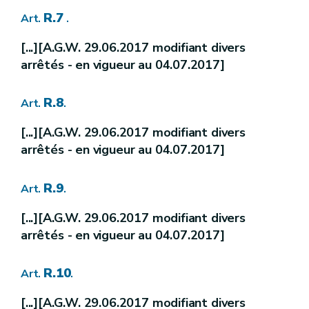
[R.44bis-11.
] [A.G.W. 15.02.2007]
Art.
R.7
Art.
.
[R.44bis-12.
] [A.G.W. 15.02.2007]
Art.
[...][A.G.W. 29.06.2017 modifiant divers
arrêtés - en vigueur au 04.07.2017]
[II.][A.G.W. 13.11.2008]
[Contrats de rivière][A.G.W. 13.11.2008]
Chapitre
re
[
1
.
][A.G.W. 13.11.2008]
Section
[
Définitions
][A.G.W. 13.11.2008]
R.8
Art.
.
[R.45.]
[A.G.W. 13.11.2008]
Art.
[...][A.G.W. 29.06.2017 modifiant divers
[
2.
] [A.G.W. 13.11.2008]
Section
arrêtés - en vigueur au 04.07.2017]
[
Organisation du contrat de rivière
] [A.G
R.9
[R.46.
] [A.G.W. 13.11.2008]
Art.
.
Art.
[
3.
] [A.G.W. 13.11.2008]
Section
[...][A.G.W. 29.06.2017 modifiant divers
[
Champ d'application géographique
] [A.
arrêtés - en vigueur au 04.07.2017]
[R.47.
]
Art.
[A.G.W. 13.11.2008]
R.10
Art.
.
[
4.
] [A.G.W. 13.11.2008]
Section
[...][A.G.W. 29.06.2017 modifiant divers