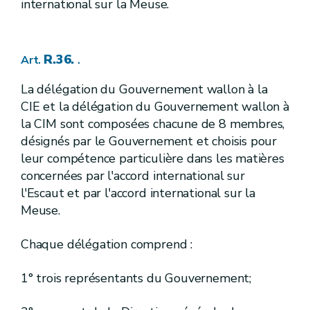
international sur la Meuse.
er
I
Phases du cycle anthropique de l'eau
Titre
I.
Définitions
Chapitre
R.233.
Art.
R.36.
Art.
.
Missions et organisation du Fonds wallon d'avances pour la réparation des dommages provoqués par des prises et des pompages d'eau
Chapitre 2
re
1
.
Missions du fonds
Section
La délégation du Gouvernement wallon à la
R.234.
Art.
R.235.
Art.
CIE et la délégation du Gouvernement wallon à
R.236.
Art.
la CIM sont composées chacune de 8 membres,
R.237.
Art.
désignés par le Gouvernement et choisis pour
R.238.
Art.
leur compétence particulière dans les matières
R.239.
Art.
R.240.
Art.
concernées par l'accord international sur
R.241.
Art.
l'Escaut et par l'accord international sur la
2.
Procédure
Section
Meuse.
R.242.
Art.
R.243.
Art.
R.244.
Chaque délégation comprend :
Art.
R.245.
Art.
R.246.
Art.
1° trois représentants du Gouvernement;
R.247.
Art.
R.248.
Art.