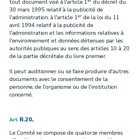
er
tout document visé à l'article 1
du décret du
[R. 88.] [A.G.W. 23.05.2024]
Art.
[R. 89/1.] [A.G.W. 23.05.2024]
Art.
30 mars 1995 relatif à la publicité de
[R. 89/2.] [A.G.W. 23.05.2024]
Art.
er
l'administration, à l'article 1
de la loi du 11
[R. 89/3.] [A.G.W. 23.05.2024]
Art.
avril 1994 relatif à la publicité de
[R. 89/4.] [A.G.W. 23.05.2024]
Art.
l'administration et les informations relatives à
[VI]
[A.G.W. 23.05.2024]
Chapitre
[Subsides]
[A.G.W. 23.05.2024]
l'environnement et données détenues par les
autorités publiques au sens des articles 10 à 20
[R. 89/5.
]
[A.G.W. 23.05.2024]
Art.
de la partie décrétale du livre premier.
[R. 89/6.
]
[A.G.W. 23.05.2024]
Art.
[R. 89/7.
]
[A.G.W. 23.05.2024]
Art.
Il peut auditionner ou se faire produire d'autres
[R. 89/8.
]
[A.G.W. 23.05.2024]
Art.
documents avec le consentement de la
[R. 89/9.
]
[A.G.W. 23.05.2024]
Art.
personne, de l'organisme ou de l'institution
VI
Wateringues
Titre
concerné.
[Ier]
[A.G.W. 23.05.2024]
Chapitre
[Dispositions générales]
[A.G.W. 23.05.2024]
[R. 89/10.
]
[A.G.W. 23.05.2024]
Art.
R.20.
Art.
.
[R. 89/11.
]
[A.G.W. 23.05.2024]
Art.
Le Comité se compose de quatorze membres
[R. 89/12.
]
[A.G.W. 23.05.2024]
Art.