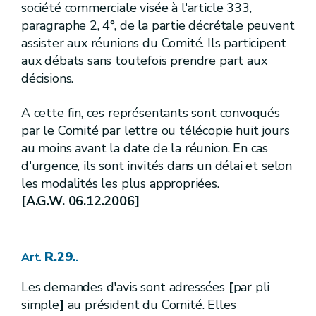
société commerciale visée à l'article 333,
R.164.
Art.
paragraphe 2, 4°, de la partie décrétale peuvent
[
2.
]
[A.G.W. 16.05.2019 - entrée en vigueur au 01.10.2019]
Sous-section
[
Mesures de protection des prises d'eau de surface potabilisable
assister aux réunions du Comité. Ils participent
aux débats sans toutefois prendre part aux
R. 165.
Art.
décisions.
R.166.
Art.
R.167.
Art.
[
3.
]
[A.G.W. 16.05.2019 - entrée en vigueur au 01.10.2019]
Sous-section
A cette fin, ces représentants sont convoqués
[
Mesures de protection des prises d'eau souterraine
par le Comité par lettre ou télécopie huit jours
au moins avant la date de la réunion. En cas
R.168.
Art.
R.169.
d'urgence, ils sont invités dans un délai et selon
Art.
R.170.
Art.
les modalités les plus appropriées.
R.171.
Art.
[A.G.W. 06.12.2006]
R.172.
Art.
[
4.
][A.G.W. 16.05.2019 - entrée en vigueur au 01.10.2019]
Sous-section
[
Mesures relatives à certaines carrières
R.29.
Art.
.
R.173.
Art.
3. -
[
...
] [A.G.W. 13.09.2012]
Section
Les demandes d'avis sont adressées
[
par pli
R.174.
Art.
simple
]
au président du Comité. Elles
R.175.
Art.