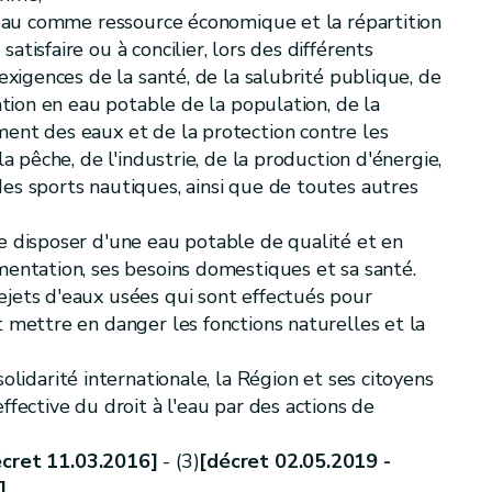
l'eau comme ressource économique et la répartition
atisfaire ou à concilier, lors des différents
2018]
 exigences de la santé, de la salubrité publique, de
tation en eau potable de la population, de la
18]
ment des eaux et de la protection contre les
la pêche, de l'industrie, de la production d'énergie,
des sports nautiques, ainsi que de toutes autres
cret 04.10.2018]
de disposer d'une eau potable de qualité et en
mentation, ses besoins domestiques et sa santé.
ejets d'eaux usées qui sont effectués pour
t mettre en danger les fonctions naturelles et la
ons [Décret 04.10.2018]
solidarité internationale, la Région et ses citoyens
ffective du droit à l'eau par des actions de
cret 11.03.2016]
- (3)
[décret 02.05.2019 -
]