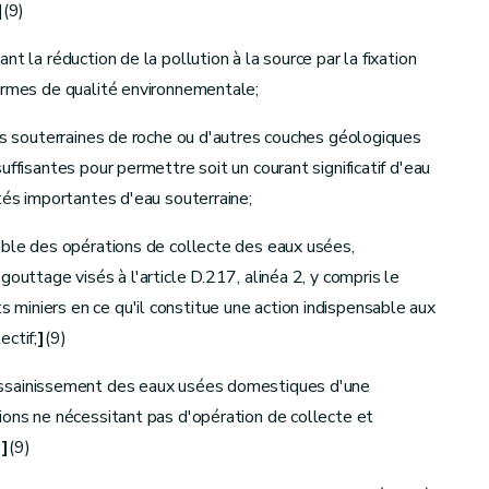
]
(9)
n domaniale du gestionnaire] [Décret 04.10.2018]
t la réduction de la pollution à la source par la fixation
ormes de qualité environnementale;
hes souterraines de roche ou d'autres couches géologiques
uffisantes pour permettre soit un courant significatif d'eau
tés importantes d'eau souterraine;
mble des opérations de collecte des eaux usées,
gouttage visés à l'article D.217, alinéa 2, y compris le
iniers en ce qu'il constitue une action indispensable aux
ectif;
]
(9)
assainissement des eaux usées domestiques d'une
ions ne nécessitant pas d'opération de collecte et
;
]
(9)