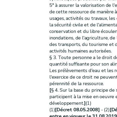
Titre
V
Cours d'eau
5° à assurer la valorisation de 
er
Chapitre
I
Généralités
de cette ressource de manière à s
Section
[
1re
]
Définition [Décret 04.10.
usages, activités ou travaux, les
Art.
D.33
la sécurité civile et de l'alimen
Section
[
2
]
Objectifs [Décret 04.10.20
conservation et du libre écoule
Art.
[D. 33/1
inondations, de l'agriculture, de 
des transports, du tourisme et 
Art.
[D. 33/2
activités humaines autorisées.
Section
[
3
]
Action de coordination [Dé
§ 3. Toute personne a le droit 
Art.
[D. 33/3
quantité suffisante pour son ali
Art.
[D. 33/4
Les prélèvements d'eau et les r
Art.
[D. 33/5
l'exercice de ce droit ne peuven
Art.
[D. 33/6
pérennité de la ressource.
Section
[
4
]
Libre circulation des poiss
[
§ 4. Sur la base du principe de 
Art.
[D. 33/7
participent à la mise en oeuvre e
Art.
développement.
[D. 33/8
]
(1)
(1)
[Décret 08.05.2008]
- (2)
[Dé
Art.
[D. 33/9
entre en vigueur le 31.08.2019