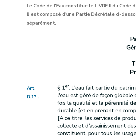
Art.
D.5
Le Code de l'Eau constitue le LIVRE II du Code 
Art.
D.6
Il est composé d'une Partie Décrétale ci-dess
Titre [V
Exécution des obligations européen
séparément.
Art. [D.6-1
Partie II
Gestion intégrée du cycle naturel de l'
Pa
er
Titre
I
Districts, bassins et sous-bassins h
Gén
er
Chapitre
I
Constitution des bassins et s
Art.
D.7
T
Art.
D.8
Pr
Art.
D.9
Chapitre
II
Constitution des districts hydr
er
§ 1
. L'eau fait partie du patr
Art.
Art.
D.10
l'eau est géré de façon globale e
er
D.1
.
Chapitre
fois la qualité et la pérennité 
III
Autorité compétente
durable
[
et en prenant en comp
Art.
D.11
[
A ce titre, les services de prod
Chapitre IV
Coordination internationale
collecte et d'assainissement des
Art.
D.12
constituent, pour tous les usage