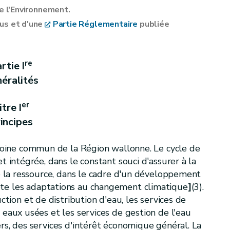
de l'Environnement.
ous
et d'une
Partie Réglementaire
publiée
nes] [Décret 13.10.2011]
eau
re
rtie I
ydrographiques
éralités
ous-bassins hydrographiques wallons
er
itre I
incipes
ographiques internationaux
imoine commun de la Région wallonne. Le cycle de
t intégrée, dans le constant souci d'assurer à la
de la ressource, dans le cadre d'un développement
te les adaptations au changement climatique
]
(3).
uction et de distribution d'eau, les services de
 eaux usées et les services de gestion de l'eau
rs, des services d'intérêt économique général. La