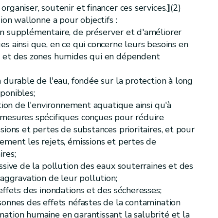
rganiser, soutenir et financer ces services.
]
(2)
ion wallonne a pour objectifs :
n supplémentaire, de préserver et d'améliorer
que
s ainsi que, en ce qui concerne leurs besoins en
ion des effets de l'activité humaine sur l'environnement et analyse économique de l'utilisation de l'eau
s et des zones humides qui en dépendent
 durable de l'eau, fondée sur la protection à long
ponibles;
ction de l'environnement aquatique ainsi qu'à
 mesures spécifiques conçues pour réduire
sions et pertes de substances prioritaires, et pour
 mesures d'urgence
ement les rejets, émissions et pertes de
ires;
ssive de la pollution des eaux souterraines et des
'aggravation de leur pollution;
effets des inondations et des sécheresses;
sonnes des effets néfastes de la contamination
ation humaine en garantissant la salubrité et la