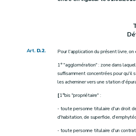
Art.
[D. 33/10
Art.
[D. 33/11
Art.
[D. 33/12
T
Chapitre
II
Cours d'eau non navigables
Déf
re
Section
1
Détermination des cours d'e
Art.
D.34
Art.
D.2
.
Art.
D.35
Pour l'application du présent livre, on 
Art.
[
D. 35/1
1° "agglomération" : zone dans laquel
Art.
[D. 35/2
suffisamment concentrées pour qu'il so
Section
[
1/1
]
Atlas des cours d'eau no
les acheminer vers une station d'épurat
Art.
D.36
Art.
[D. 36/1
[
1°bis "propriétaire" :
Art.
[D. 36/2
- toute personne titulaire d'un droit d
Section
2
Travaux d'entretien et de peti
d'habitation, de superficie, d'emphyté
Art.
D.37
Art.
D.38
- toute personne titulaire d'un contr