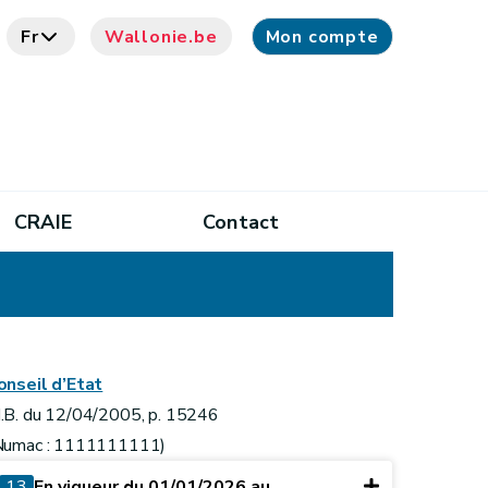
Fr
Wallonie.be
Mon compte
CRAIE
Contact
onseil d’Etat
.B. du 12/04/2005, p. 15246
Numac : 1111111111)
13
En vigueur du 01/01/2026 au ...