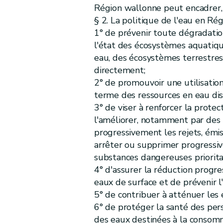
Art.
D.13
Région wallonne peut encadrer, o
Art.
D.14
§ 2. La politique de l'eau en Rég
Art.
D.15
1° de prévenir toute dégradatio
Titre
II
Etat descriptif du bassin hydrographi
l'état des écosystèmes aquatique
er
Chapitre
I
Caractéristiques du bassin hydrographique wallon, descript
eau, des écosystèmes terrestre
directement;
Art.
D.16
2° de promouvoir une utilisation
Art.
D.17
terme des ressources en eau dis
Art.
[D.17-1
3° de viser à renforcer la prote
Art.
[D.17-2
l'améliorer, notamment par des
Art.
D.18
progressivement les rejets, émis
Chapitre
II
Programmes de surveillance et
arrêter ou supprimer progressiv
Art.
D.19
substances dangereuses priorita
Art.
D.20
4° d'assurer la réduction progre
eaux de surface et de prévenir l
Art.
D.21
5° de contribuer à atténuer les 
Titre
III
Objectifs environnementaux
6° de protéger la santé des per
Art.
D.22
des eaux destinées à la consomm