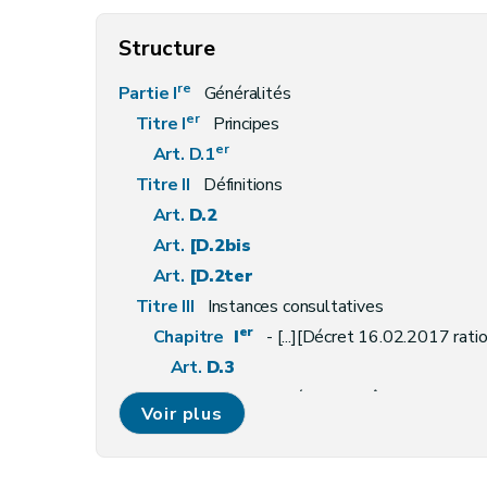
Structure
re
Partie I
Généralités
er
Titre I
Principes
er
Art. D.1
Titre II
Définitions
Art.
D.2
Art.
[D.2bis
Art.
[
D.2ter
Titre III
Instances consultatives
er
Chapitre
I
- [...][Décret 16.02.2017 rati
Art.
D.3
Chapitre
II
Comité de contrôle de l'eau
Voir plus
Art.
D.4
Titre IV
Récupération des coûts des services li