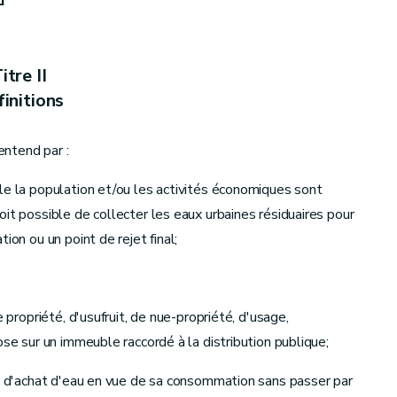
itre II
initions
au non navigables
entend par :
le la population et/ou les activités économiques sont
it possible de collecter les eaux urbaines résiduaires pour
n navigables [Décret 04.10.2018]
ion ou un point de rejet final;
e propriété, d'usufruit, de nue-propriété, d'usage,
te réparation
ose sur un immeuble raccordé à la distribution publique;
at d'achat d'eau en vue de sa consommation sans passer par