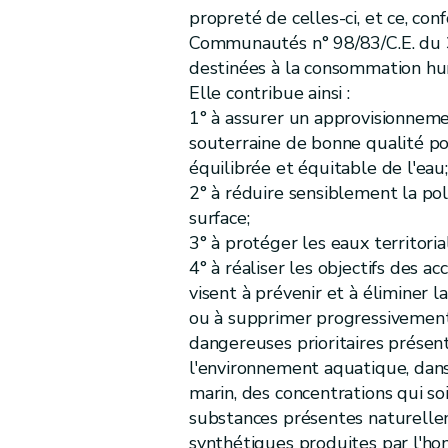
Titre
IV
Action de coordination
propreté de celles-ci, et ce, co
er
Chapitre
I
Programme de mesures
Communautés n° 98/83/C.E. du 3
Art.
D.23
destinées à la consommation hu
Chapitre
II
Plan de gestion
Elle contribue ainsi :
re
Section
1
Principes
1° à assurer un approvisionneme
Art.
souterraine de bonne qualité pou
D.24
équilibrée et équitable de l'eau;
Art.
D.25
2° à réduire sensiblement la po
Section
2
Procédure d'élaboration
surface;
Art.
D.26
3° à protéger les eaux territoria
Art.
D.27
4° à réaliser les objectifs des a
Art.
D.28
visent à prévenir et à éliminer l
Art.
D.29
ou à supprimer progressivement 
Art.
D.30
dangereuses prioritaires présen
Art.
D.31
l'environnement aquatique, dans
marin, des concentrations qui s
Chapitre
III
Contrat de rivière
substances présentes naturelle
Art.
D.32
synthétiques produites par l'h