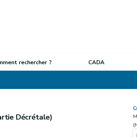
mment rechercher ?
CADA
C
artie Décrétale)
M
(