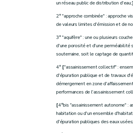
Art.
D.39
un réseau public de distribution d'eau;
Section
3
[Travaux soumis à autorisatio
2° "approche combinée" : approche visan
Art.
D.40
de valeurs limites d'émission et de n
Art.
D.41
Art.
[D. 41/1
3° "aquifère" : une ou plusieurs couc
Art.
[D. 41/2
d'une porosité et d'une perméabilité s
Section
4
Dispositions générales
souterraine, soit le captage de quanti
Art.
D.42
Art.
D.42-1
4°
[
"assainissement collectif" : ense
Art.
D.43
d'épuration publique et de travaux d'é
Art.
D.44
démergement en zone d'affaissements m
Art.
[D.44/1
performances de l'assainissement coll
Art.
D.45
[
4°bis "assainissement autonome" : 
Art.
[D.45/1
habitation ou d'un ensemble d'habitat
Art.
D.46
d'épuration publiques des eaux usées
Art.
D.47