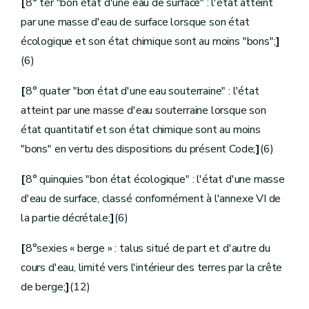
[
8° ter "bon état d'une eau de surface" : l'état atteint
Art.
D.170.
par une masse d'eau de surface lorsque son état
Section
3
Zones de captage
re
Sous-section 1
Zones de prise d'eau
écologique et son état chimique sont au moins "bons";
]
Art.
D.171
(6)
Sous-section 2
Zones de prévention
Art.
D.172
Art.
D.173
[
8° quater "bon état d'une eau souterraine" : l'état
Art.
D.174
atteint par une masse d'eau souterraine lorsque son
Art.
[D.174bis
Sous-section 3
Zones de surveillance
état quantitatif et son état chimique sont au moins
Art.
D.175
"bons" en vertu des dispositions du présent Code;
]
(6)
Section
4
Mesures particulières
Art.
D.176
[
8° quinquies "bon état écologique" : l'état d'une masse
Section
[
5
Protection des eaux potabilisables [...](2)](1)
(1)[Décret 19.01.2017] - (2)[décret 02.05.2019 - entre en vigueur le 31.08.2019]
d'eau de surface, classé conformément à l'annexe VI de
Art.
[D.176bis
la partie décrétale;
]
(6)
Chapitre
III
Habilitations territoriales
Art.
D.177
Art.
[D.177bis
[
8°sexies « berge » : talus situé de part et d'autre du
Titre
VIII
Financement de la gestion du cycle naturel
cours d'eau, limité vers l'intérieur des terres par la crête
Art.
D.178
Art.
D.179
de berge;
]
(12)
Partie III
Gestion du cycle anthropique de l'eau
er