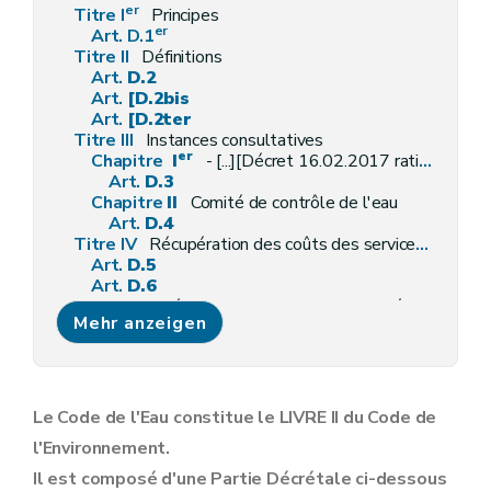
er
Titre I
Principes
er
Art. D.1
Titre II
Définitions
Art.
D.2
Art.
[D.2bis
Art.
[
D.2ter
Titre III
Instances consultatives
er
Chapitre
I
- [...][Décret 16.02.2017 rationalisation de la fonction consultative]
Art.
D.3
Chapitre
II
Comité de contrôle de l'eau
Art.
D.4
Titre IV
Récupération des coûts des services liés à l'utilisation de l'eau
Art.
D.5
Art.
D.6
Titre [V
Exécution des obligations européennes] [Décret 13.10.2011]
Mehr anzeigen
Art. [D.6-1
Partie II
Gestion intégrée du cycle naturel de l'eau
er
Titre
I
Districts, bassins et sous-bassins hydrographiques
er
Chapitre
I
Constitution des bassins et sous-bassins hydrographiques wallons
Art.
D.7
Le Code de l'Eau constitue le LIVRE II du Code de
Art.
D.8
l'Environnement.
Art.
D.9
Chapitre
II
Constitution des districts hydrographiques internationaux
Il est composé d'une Partie Décrétale ci-dessous