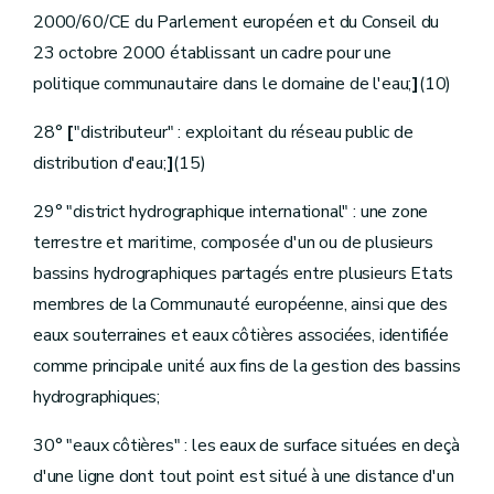
Art.
D.310.
2000/60/CE du Parlement européen et du Conseil du
Art.
D.311.
Art.
D.312.
23 octobre 2000 établissant un cadre pour une
Art.
D.313.
politique communautaire dans le domaine de l'eau;
]
(10)
Art.
D.314.
Art.
D.315.
28°
[
"distributeur" : exploitant du réseau public de
Art.
D.316.
Art.
D.317
distribution d'eau;
]
(15)
Art.
D.318
Art.
D.319
29° "district hydrographique international" : une zone
Art.
D.320
Art.
D.321
terrestre et maritime, composée d'un ou de plusieurs
Art.
D.322
bassins hydrographiques partagés entre plusieurs Etats
Art.
D.323
Art.
D.324
membres de la Communauté européenne, ainsi que des
Art.
D.325
eaux souterraines et eaux côtières associées, identifiée
Art.
D.326
Art.
D.327
comme principale unité aux fins de la gestion des bassins
Art.
D.328
hydrographiques;
Art.
D.329
Art.
D.330
30° "eaux côtières" : les eaux de surface situées en deçà
Art.
D.330-1
Titre
III
Organismes de gestion du cycle anthropique de l'eau
d'une ligne dont tout point est situé à une distance d'un
er
Chapitre
I
Dans le domaine de la protection des captages et de l'assainissement