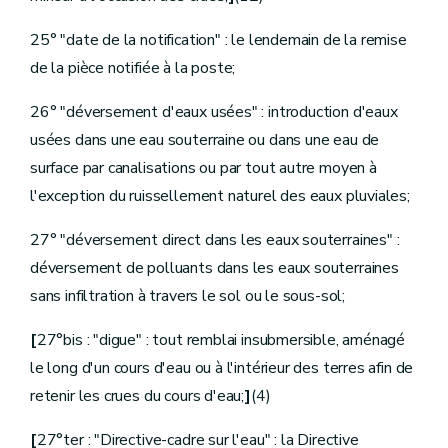
Art.
D.287
Art.
D.288
Art.
D.289
25° "date de la notification" : le lendemain de la remise
Art.
D.290
de la pièce notifiée à la poste;
Art.
D.291
Art.
D.292
26° "déversement d'eaux usées" : introduction d'eaux
Art.
D.293
Art.
[
D.293bis
usées dans une eau souterraine ou dans une eau de
Art.
D.294
surface par canalisations ou par tout autre moyen à
Art.
D.295
Art.
D.296
l'exception du ruissellement naturel des eaux pluviales;
Art.
D.297
Art.
D.298
27° "déversement direct dans les eaux souterraines" :
Art.
D.299
Art.
D.300
déversement de polluants dans les eaux souterraines
Art.
D.301
sans infiltration à travers le sol ou le sous-sol;
Art.
D.302
Art.
D.303
[
27°bis : "digue" : tout remblai insubmersible, aménagé
Art.
D.304
Art.
D.305.
le long d'un cours d'eau ou à l'intérieur des terres afin de
Art.
D.306.
retenir les crues du cours d'eau;
]
(4)
Art.
D.307.
Art.
D.308.
Art.
D.309.
[
27°ter : "Directive-cadre sur l'eau" : la Directive