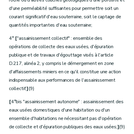
roche ou d'autres couches géologiques d'une porosité et
Section
2
Mode de recouvrement de l'impôt
d'une perméabilité suffisantes pour permettre soit un
Art.
D.120
Art.
D.121
courant significatif d'eau souterraine, soit le captage de
Art.
D.122
quantités importantes d'eau souterraine;
Art.
D.123
Art.
D.124
Section
3
-
Garanties pour le recouvrement de l'impôt
4°
[
"assainissement collectif" : ensemble des
Art.
D.125
opérations de collecte des eaux usées, d'épuration
Art.
D.126
Art.
D.127
publique et de travaux d'égouttage visés à l'article
Art.
D.128
D.217, alinéa 2, y compris le démergement en zone
Section
4
Prescriptions
Art.
D.129
d'affaissements miniers en ce qu'il constitue une action
Art.
D.130
indispensable aux performances de l'assainissement
Art.
D.131
Chapitre
IV
Travaux à exécuter par les wateringues
collectif;
]
(9)
Art.
D.132
Art.
D.133
[
4°bis "assainissement autonome" : assainissement des
Art.
[D. 133/1
eaux usées domestiques d'une habitation ou d'un
Art.
D.134
Art.
[D. 134/1
ensemble d'habitations ne nécessitant pas d'opération
Art.
D.135
de collecte et d'épuration publiques des eaux usées;
]
(9)
Art.
D.136
Art.
D.137