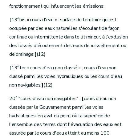
Sous-section 2
Mécanisme financier
fonctionnement qui influencent les émissions;
Art.
D.237
Art.
D.238
[
19°bis « cours d'eau » : surface du territoire qui est
Art.
D.239
Art.
D.240
occupée par des eaux naturelles s'écoulant de façon
Art.
D.241
continue ou intermittente dans le lit mineur, à l'exclusion
Art.
D.242
Art.
D.243
des fossés d'écoulement des eaux de ruissellement ou
Art.
D.244
de drainage;
]
(12)
Art.
D.245
Art.
D.246
[
19°ter « cours d'eau non classé » : cours d'eau non
Art.
D.247
Art.
D.248
classé parmi les voies hydrauliques ou les cours d'eau
Art.
D.249
non navigables;
]
(12)
Art.
D.250
Art.
D.251
Section
3
[...] [Décret-programme 12.12.2014]
20° "cours d'eau non navigables" :
[
cours d'eau non
Section 4
[...] [Décret-programme 12.12.2014]
classés par le Gouvernement parmi les voies
Section
5
[...] [Décret-programme 12.12.2014]
Chapitre
[II
Mécanismes de récupération des coûts autres que la tarification] [Décret-programme 12.12.2014]
hydrauliques, en aval du point où la superficie de
Section
[
1re
Dispositions générales] [Décret-programme 12.12.2014]
l'ensemble des terres dont l'évacuation des eaux est
Art.
D.252
Section
[
2
Taxe et contribution sur les prises d'eau] [Décret-programme 12.12.2014]
assurée par le cours d'eau atteint au moins 100