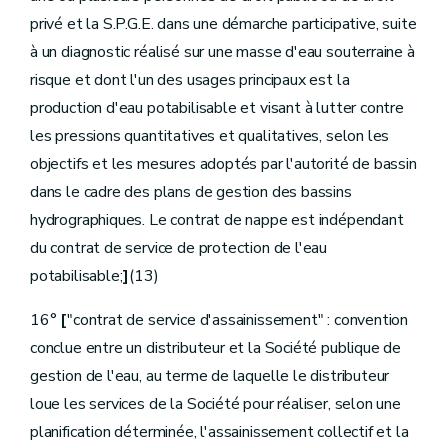
Art.
[D.222/2
privé et la S.P.G.E. dans une démarche participative, suite
Sous-section
[
3
Organisation]
[Décret 23.06.2016]
à un diagnostic réalisé sur une masse d'eau souterraine à
Art.
[D.222/3
risque et dont l'un des usages principaux est la
Sous-section
[
4
Evaluation et contrôle]
[Décret 23.06.2016]
production d'eau potabilisable et visant à lutter contre
Art.
[D.222/4
les pressions quantitatives et qualitatives, selon les
Section
[
4
Certification des installateurs de systèmes d'épuration individuelle]
[Décret 19.01.2017]
objectifs et les mesures adoptés par l'autorité de bassin
Art.
[D.222bis
dans le cadre des plans de gestion des bassins
Art.
[
D.222bis-1
Chapitre
IV
Dispositions communes à la production, la distribution et l'assainissement de l'eau
hydrographiques. Le contrat de nappe est indépendant
Section
[
1
Déclaration d'utilité publique relative à l'établissement d'installations de production ou de distribution d'eau ou de collecte ou d'assainissement des eaux usées]
du contrat de service de protection de l'eau
[Décret 28.02.2019 CertIBEau - entre en vigueur le 1er janvier 2021]
Art.
D.223
potabilisable;
]
(13)
Art.
D.224
Art.
[D.224bis
16°
[
"contrat de service d'assainissement" : convention
Art.
[D.224ter
conclue entre un distributeur et la Société publique de
Art.
D.225
Art.
D.226
gestion de l'eau, au terme de laquelle le distributeur
Art.
D.227
loue les services de la Société pour réaliser, selon une
Art.
[D.227bis
Section
[
2
Certification Eau des immeubles bâtis]
planification déterminée, l'assainissement collectif et la
[Décret 28.02.2019 CertIBEau - entre en vigueur le 1er janvier 2021]