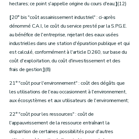
Sous-section
[
1re
Prises d'eau potabilisable] [Décret-programme 12.12.2014]
hectares; ce point s'appelle origine du cours d'eau;
]
(12)
Art.
D.253
Art.
D.254
[
20° bis "coût assainissement industriel" : ci-après
Art.
D.255
Sous-section
[
2
Prises d'eau souterraine non potabilisable] [Décret-programme 12.12.2014]
dénommé C.A.I., le coût du service presté par la S.P.G.E.
Art.
D.256
au bénéfice de l'entreprise, rejetant des eaux usées
Sous-section
[
2/1
Prises d'eau d'exhaure] [Décret 12.11.2021 - entre en vigueur le 01.01.2022]
Art.
[D.256/1
industrielles dans une station d'épuration publique et qui
Sous-section
[
3
Prises d'eau de surface non potabilisable] [Décret-programme 12.12.2014]
est calculé, conformément à l'article D.260, sur base du
Art.
D.257
Section
[
3
Taxe sur le déversement des eaux usées industrielles et domestiques] [Décret-programme 12.12.2014]
coût d'exploitation, du coût d'investissement et des
Sous-section
[
1re
Dispositions générales] [Décret-programme 12.12.2014]
frais de gestion;
]
(8)
Art.
D.258
Art.
D.259
21° "coût pour l'environnement" : coût des dégâts que
Sous-section
[
2
Dispositions particulières relatives aux déversements d'eaux usées industrielles] [Décret-programme 12.12.2014]
Art.
D.260
les utilisations de l'eau occasionnent à l'environnement,
Art.
D.261
aux écosystèmes et aux utilisateurs de l'environnement;
Art.
D.262
Art.
D.263
Art.
D.264
22° "coût pour les ressources" : coût de
Art.
D.265
l'appauvrissement de la ressource entraînant la
Art.
D.266
Sous-section
[
3
Dispositions particulières relatives aux déversements d'eaux usées domestiques] [Décret-programme 12.12.2014]
disparition de certaines possibilités pour d'autres
Art.
D.267