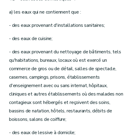
Art.
[D.409
Titre
[X
Sanction des infractions communes en matière d'eaux de surface et d'eau destinée à la consommation humaine]
a) les eaux qui ne contiennent que :
[Décret 28.02.2019 CertIBEau - entre en vigueur le 1er janvier 2021]
Art.
[D.410
- des eaux provenant d'installations sanitaires;
Partie V
Dispositions transitoires
- des eaux de cuisine;
Art.
D.430
Art.
D.431
- des eaux provenant du nettoyage de bâtiments, tels
Art.
D.432
qu'habitations, bureaux, locaux où est exercé un
Art.
D.433
Art.
D.434
commerce de gros ou de détail, salles de spectacle,
Art.
D.435
casernes, campings, prisons, établissements
Art.
D.436
Art.
D.437
d'enseignement avec ou sans internat, hôpitaux,
Art.
D.438
cliniques et autres établissements où des malades non
Art.
D.439
Art.
D.440
contagieux sont hébergés et reçoivent des soins,
Art.
D.441
bassins de natation, hôtels, restaurants, débits de
Art.
D.442
Art.
D.443
boissons, salons de coiffure;
Art.
D.444
Art.
[D.445
- des eaux de lessive à domicile;