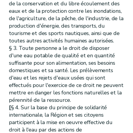
Art.
D.56
de la conservation et du libre écoulement des
Art.
D.57
eaux et de la protection contre les inondations,
Art.
D.58
de l'agriculture, de la pêche, de l'industrie, de la
Art.
D.59
Art.
D.60
production d'énergie, des transports, du
Art.
D.61
tourisme et des sports nautiques, ainsi que de
Art.
D.62
toutes autres activités humaines autorisées.
Art.
D.63
Art.
D.64
§ 3. Toute personne a le droit de disposer
Chapitre
II
Administration des wateringues
d'une eau potable de qualité et en quantité
re
Section
1
Assemblées générales
suffisante pour son alimentation, ses besoins
Art.
D.65
Art.
D.66
domestiques et sa santé. Les prélèvements
Art.
D.67
d'eau et les rejets d'eaux usées qui sont
Art.
D.68
effectués pour l'exercice de ce droit ne peuvent
Art.
D.69
Art.
D.70
mettre en danger les fonctions naturelles et la
Art.
D.71
pérennité de la ressource.
Art.
D.72
[
§ 4. Sur la base du principe de solidarité
Art.
D.73
Art.
D.74
internationale, la Région et ses citoyens
Art.
D.75
participent à la mise en oeuvre effective du
Art.
D.76
droit à l'eau par des actions de
Art.
D.77