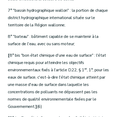
Titre
VII
Protection de l'eau
er
Chapitre
I
Protection des eaux de surface
7° "bassin hydrographique wallon" : la portion de chaque
re
Section
1
Objectifs de qualité et zones de protection
Art.
D.156
district hydrographique international située sur le
Art.
D.157
territoire de la Région wallonne;
Art.
D.158
Section
2
Actes pouvant être soumis à permis d'environnement ou à déclaration
Art.
D.159
8° "bateau" : bâtiment capable de se maintenir à la
Section
3
Approche combinée
surface de l'eau, avec ou sans moteur;
Art.
D.160
Section
4
Mesures particulières de protection et statistiques
[
8° bis "bon état chimique d'une eau de surface" : l'état
Art.
D.161
Art.
D.162
chimique requis pour atteindre les objectifs
Art.
D.163
er
environnementaux fixés à l'article D.22, § 1
, 1°, pour les
Art.
D.164
Art.
D.165
eaux de surface, c'est-à-dire l'état chimique atteint par
Art.
D.166
une masse d'eau de surface dans laquelle les
Chapitre
II
Protection des eaux souterraines et des eaux utilisées pour le captage d'eau potabilisable
re
Section
1
Mesures générales de protection
concentrations de polluants ne dépassent pas les
Art.
D.167.
normes de qualité environnementale fixées par le
Art.
[D.167bis.
Art.
D.168.
Gouvernement;
]
(6)
Section
2.
Actes pouvant être soumis à permis d'environnement ou à déclaration
Art.
D.169.