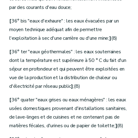
Sous-section 3
Comité de direction
par des courants d'eau douce;
Art.
D.368
Art.
D.369
[
36° bis "eaux d'exhaure" : les eaux évacuées par un
Art.
D.370
Sous-section 4
[
Succursales d'exploitation et conseils d'exploitation
moyen technique adéquat afin de permettre
Art.
D.371
l'exploitation à sec d'une carrière ou d'une mine;
]
(8)
Art.
D.372
Art.
D.373
Art.
D.374
[
36° ter "eaux géothermales" : les eaux souterraines
Art.
D.375
dont la température est supérieure à 50 ° C du fait d'un
Art.
D.376
Section
7
Tutelle administrative et contrôle
séjour en profondeur et qui peuvent être exploitées en
re
Sous-section 1
Tutelle administrative
vue de la production et la distribution de chaleur ou
Art.
D.377
d'électricité par réseau public
]
;(8)
Art.
D.378
Sous-section 2
Contrôle des comptes
Art.
D.379
[
36° quater "eaux grises ou eaux ménagères" : les eaux
Section
8
Comptabilité et comptes annuels
usées domestiques provenant d'installations sanitaires,
Art.
D.380
Art.
D.381
de lave-linges et de cuisines et ne contenant pas de
Section
9
[Capitaux propres]
matières fécales, d'urines ou de papier de toilette;
]
(8)
[Décret 13.12.2023 - entrée en vigueur 01.01.2024]
Art.
D.382