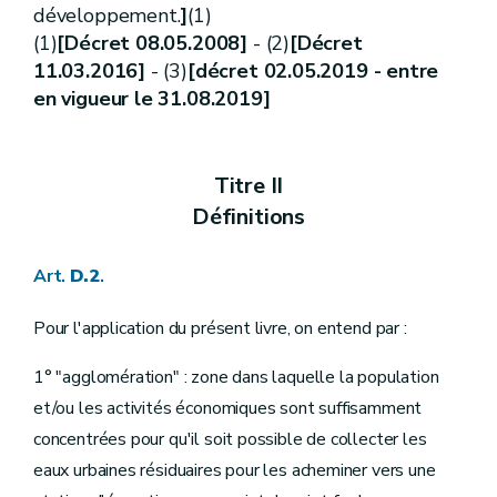
développement.
Art.
D.78
]
(1)
Art.
D.79
(1)
[Décret 08.05.2008]
- (2)
[Décret
Art.
D.80
11.03.2016]
- (3)
[décret 02.05.2019 - entre
Section
2
Direction
en vigueur le 31.08.2019]
Art.
D.81
Art.
D.82
Art.
D.83
Art.
D.84
Art.
D.85
Titre II
Art.
D.86
Définitions
Art.
D.87
Art.
D.88
Art.
D.89
Art.
D.2
.
Art.
D.90
Art.
D.91
Pour l'application du présent livre, on entend par :
Art.
D.92
Art.
D.93
Art.
D.94
1° "agglomération" : zone dans laquelle la population
Art.
D.95
et/ou les activités économiques sont suffisamment
Art.
D.96
Art.
D.97
concentrées pour qu'il soit possible de collecter les
Art.
D.98
eaux urbaines résiduaires pour les acheminer vers une
Art.
D.99