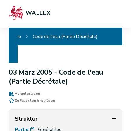
WALLEX
Home
Code de l'eau (Partie Décrétale)
03 März 2005 -
Code de l'eau
(Partie Décrétale)
Herunterladen
Zu Favoriten hinzufügen
Struktur
re
Partie I
Généralités