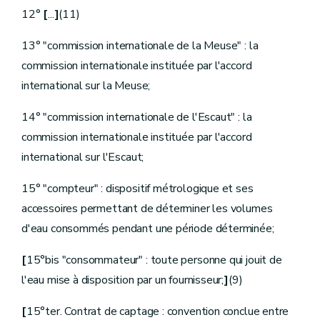
re
Sous-section 1
Définitions
12°
[
...
]
(11)
Art.
D.194
Sous-section 2
Accès à la distribution publique de l'eau et raccordement
13° "commission internationale de la Meuse" : la
Art.
D.195
Art.
[D.195bis.
commission internationale instituée par l'accord
Art.
[D.195ter.
international sur la Meuse;
Art.
D.196
Art.
D.197
Art.
D.198
14° "commission internationale de l'Escaut" : la
Art.
D.199
commission internationale instituée par l'accord
Sous-section 3
Approvisionnement, utilisation et protection des installations
international sur l'Escaut;
Art.
D.200
Art.
D.201
Art.
D.202
15° "compteur" : dispositif métrologique et ses
Art.
D.203
accessoires permettant de déterminer les volumes
Art.
D.204
Art.
D.205
d'eau consommés pendant une période déterminée;
Art.
D.206
Art.
D.207
[
15°bis "consommateur" : toute personne qui jouit de
Sous-section 4
Enregistrement des consommations
Art.
D.208
l'eau mise à disposition par un fournisseur;
]
(9)
Sous-section 5
Information
Art.
D.209
[
15°ter. Contrat de captage : convention conclue entre