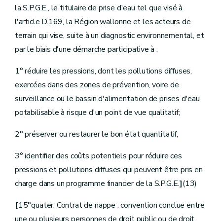
Chapitre
II
Réparation des dommages provoqués par des prises et des pompages d'eau souterraine
la S.P.G.E., le titulaire de prise d'eau tel que visé à
Art.
D.210
Art.
D.211
l'article D.169, la Région wallonne et les acteurs de
Art.
D.212
terrain qui vise, suite à un diagnostic environnemental, et
Art.
D.213
Art.
D.214
par le biais d'une démarche participative à :
Art.
D.215
Chapitre
III
Assainissement de l'eau
1° réduire les pressions, dont les pollutions diffuses,
re
Section
1
Dispositions générales
Art.
D.216
exercées dans des zones de prévention, voire de
Section
2
Dispositions relatives à l'égouttage, ainsi qu'à l'évacuation et au traitement d'eaux usées
surveillance ou le bassin d'alimentation de prises d'eau
Art.
D.217
potabilisable à risque d'un point de vue qualitatif;
Art.
D.218
Art.
D.219
Art.
D.220
2° préserver ou restaurer le bon état quantitatif;
Art.
D.221
Art.
D.222
3° identifier des coûts potentiels pour réduire ces
Section
[
3
Dispositions relatives à la gestion publique de l'assainissement autonome]
[Décret 23.06.2016]
pressions et pollutions diffuses qui peuvent être pris en
Sous-section
[
1ère
Missions]
charge dans un programme financier de la S.P.G.E.
]
(13)
[Décret 23.06.2016]
Art.
[D.222/1
[
15°quater. Contrat de nappe : convention conclue entre
Sous-section
[
2
Obligations particulières]
[Décret 23.06.2016]
une ou plusieurs personnes de droit public ou de droit