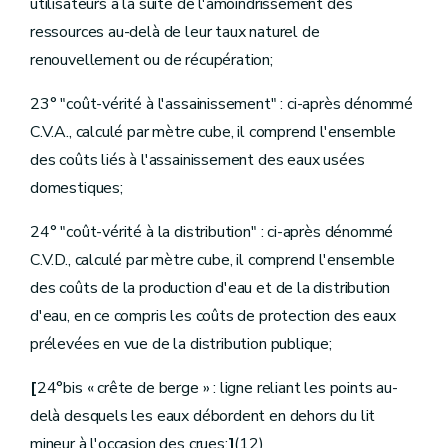
utilisateurs à la suite de l'amoindrissement des
Art.
D.268
Art.
D.269
ressources au-delà de leur taux naturel de
Art.
D.270
renouvellement ou de récupération;
Section
[
4
Taxe sur les charges environnementales générées par les exploitations agricoles] [Décret-programme 12.12.2014]
Art.
D.271
23° "coût-vérité à l'assainissement" : ci-après dénommé
Art.
D.272
Art.
D.273
C.V.A., calculé par mètre cube, il comprend l'ensemble
Art.
D.274
des coûts liés à l'assainissement des eaux usées
Art.
D.275
Section
[
5
Déclaration, paiement et recouvrement des contributions et des taxes] [Décret-programme 12.12.2014]
domestiques;
Art.
D.276
Art.
D.277
24° "coût-vérité à la distribution" : ci-après dénommé
Art.
D.278
Art.
D.279
C.V.D., calculé par mètre cube, il comprend l'ensemble
Art.
D.280
des coûts de la production d'eau et de la distribution
Art.
D.281
Art.
D.282
d'eau, en ce compris les coûts de protection des eaux
Art.
D.283
prélevées en vue de la distribution publique;
Section
[
6
Subventions] [Décret-programme 12.12.2014]
Art.
D.284
[
24°bis « crête de berge » : ligne reliant les points au-
Art.
D.285
Chapitre
[III
Dispositions budgétaires] [Décret-programme 12.12.2014]
delà desquels les eaux débordent en dehors du lit
Art.
D.286
mineur à l'occasion des crues;
]
(12)