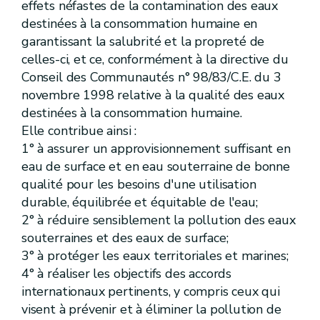
effets néfastes de la contamination des eaux
Art.
D.40
Art.
D.41
destinées à la consommation humaine en
Art.
[D. 41/1
garantissant la salubrité et la propreté de
Art.
[D. 41/2
celles-ci, et ce, conformément à la directive du
Section
4
Dispositions générales
Art.
D.42
Conseil des Communautés n° 98/83/C.E. du 3
Art.
D.42-1
novembre 1998 relative à la qualité des eaux
Art.
D.43
destinées à la consommation humaine.
Art.
D.44
Art.
[D.44/1
Elle contribue ainsi :
Art.
D.45
1° à assurer un approvisionnement suffisant en
Art.
[D.45/1
eau de surface et en eau souterraine de bonne
Art.
D.46
Art.
D.47
qualité pour les besoins d'une utilisation
Chapitre
III
Voies hydrauliques
durable, équilibrée et équitable de l'eau;
re
Section
1
Généralités
2° à réduire sensiblement la pollution des eaux
Art.
D.48
Art.
D.49
souterraines et des eaux de surface;
Section
2
Travaux d'entretien et de petite réparation
3° à protéger les eaux territoriales et marines;
Art.
D.50
4° à réaliser les objectifs des accords
Section
3
Travaux pouvant être soumis à permis d'environnement ou à déclaration
internationaux pertinents, y compris ceux qui
Art.
D.51
Chapitre
IV
[
Cours d'eau non classés
] [Décret 04.10.2018]
visent à prévenir et à éliminer la pollution de
Art.
D.52