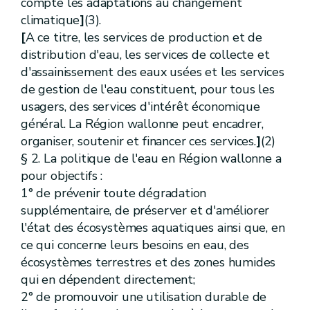
compte les adaptations au changement
Chapitre
II
Plan de gestion
climatique
]
(3).
re
Section
1
Principes
Art.
D.24
[
A ce titre, les services de production et de
Art.
D.25
distribution d'eau, les services de collecte et
Section
2
Procédure d'élaboration
d'assainissement des eaux usées et les services
Art.
D.26
Art.
D.27
de gestion de l'eau constituent, pour tous les
Art.
D.28
usagers, des services d'intérêt économique
Art.
D.29
général. La Région wallonne peut encadrer,
Art.
D.30
Art.
D.31
organiser, soutenir et financer ces services.
]
(2)
Chapitre
III
Contrat de rivière
§ 2. La politique de l'eau en Région wallonne a
Art.
D.32
pour objectifs :
Titre
V
Cours d'eau
er
Chapitre
I
Généralités
1° de prévenir toute dégradation
Section
[
1re
]
Définition [Décret 04.10.2018]
supplémentaire, de préserver et d'améliorer
Art.
D.33
l'état des écosystèmes aquatiques ainsi que, en
Section
[
2
]
Objectifs [Décret 04.10.2018]
ce qui concerne leurs besoins en eau, des
Art.
[D. 33/1
Art.
[D. 33/2
écosystèmes terrestres et des zones humides
Section
[
3
]
Action de coordination [Décret 04.10.2018]
qui en dépendent directement;
Art.
[D. 33/3
2° de promouvoir une utilisation durable de
Art.
[D. 33/4