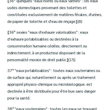
Section
10
Personnel
[
36° quinquies "eaux noires ou eaux vannes" : les eaux
Art.
D.383
usées domestiques provenant des toilettes et
Art.
[D.383bis
constituées exclusivement de matières fécales, d'urines,
Section
11
Dispositions provisoires
Art.
D.384
de papier de toilette et d'eau de rinçage;
]
(8)
Art.
D.385
Art.
D.386
[
36° sexies "eaux d'exhaure valorisables" : eaux
Art.
D.387
Art.
D.388
d'exhaure potabilisables ou destinées à la
Art.
D.389
consommation humaine cédées, directement ou
Art.
D.390
Art.
D.391
indirectement, à un producteur disposant de la
Partie [IV
personnalité morale de droit public;
]
(15)
Constatation des infractions et sanctions][Décret 05.06.
er
Titre
[I
Sanctions des infractions en matière d'eau de surface][Décret 05.06.2008]
37° "eaux potabilisables" : toutes eaux souterraines ou
Art.
[D.392
de surface qui, naturellement ou après un traitement
Art.
[D.393
Art.
[D.394
approprié physico-chimique ou microbiologique, est
Art.
[D.395
destinée à être distribuée pour être bue sans danger
Titre
[II
Sanctions des infractions en matière d'eau souterraine]
[Décret 05.06.2008]
pour la santé;
Art.
[D.396
Art.
[D.397
38° "eaux souterraines" : toutes les eaux se trouvant