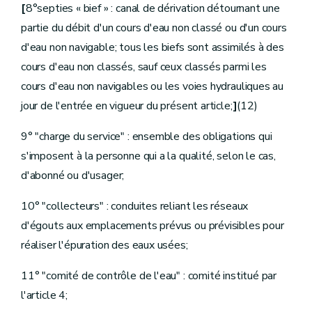
Titre
I
Phases du cycle anthropique de l'eau
[
8°septies « bief » : canal de dérivation détournant une
er
Chapitre
I
Production et distribution d'eau
re
partie du débit d'un cours d'eau non classé ou d'un cours
Section
1
Eau destinée à la consommation humaine
re
Sous-section 1
[Objectifs et habilitations] [Décret 20.04.2023]
d'eau non navigable; tous les biefs sont assimilés à des
Art.
D.180
cours d'eau non classés, sauf ceux classés parmi les
Art.
D.181
Sous-section 2
Champ d'application
cours d'eau non navigables ou les voies hydrauliques au
Art.
D.182
jour de l'entrée en vigueur du présent article;
]
(12)
Sous-section 3
Obligations du fournisseur
Art.
D.183
Art.
D.184
9° "charge du service" : ensemble des obligations qui
Art.
D.185
s'imposent à la personne qui a la qualité, selon le cas,
Art.
D.186
Art.
D.187
d'abonné ou d'usager;
Art.
D.188
Art.
D.189
10° "collecteurs" : conduites reliant les réseaux
Art.
D.190
d'égouts aux emplacements prévus ou prévisibles pour
Art.
D.191
Art.
D.192
réaliser l'épuration des eaux usées;
Art.
D.193
Sous-section
[
4
Evaluation des risques liés à l'installation privée de distribution][Décret 20.04.2023]
11° "comité de contrôle de l'eau" : comité institué par
Art.
[D.193bis
Section
2
[Conditions générales de distribution publique de l'eau destinée à la consommation humaine]
l'article 4;
[Décret-programme 12.12.2014]