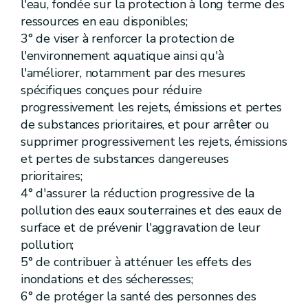
Art.
[D. 33/5
l'eau, fondée sur la protection à long terme des
Art.
[D. 33/6
ressources en eau disponibles;
Section
[
4
]
Libre circulation des poissons [Décret 04.10.2018]
3° de viser à renforcer la protection de
Art.
[D. 33/7
Art.
[D. 33/8
l'environnement aquatique ainsi qu'à
Art.
[D. 33/9
l'améliorer, notamment par des mesures
Art.
[D. 33/10
spécifiques conçues pour réduire
Art.
[D. 33/11
Art.
[D. 33/12
progressivement les rejets, émissions et pertes
Chapitre
II
Cours d'eau non navigables
de substances prioritaires, et pour arrêter ou
re
Section
1
Détermination des cours d'eau non navigables
supprimer progressivement les rejets, émissions
Art.
D.34
Art.
D.35
et pertes de substances dangereuses
Art.
[
D. 35/1
prioritaires;
Art.
[D. 35/2
4° d'assurer la réduction progressive de la
Section
[
1/1
]
Atlas des cours d'eau non navigables [Décret 04.10.2018]
Art.
D.36
pollution des eaux souterraines et des eaux de
Art.
[D. 36/1
surface et de prévenir l'aggravation de leur
Art.
[D. 36/2
pollution;
Section
2
Travaux d'entretien et de petite réparation
5° de contribuer à atténuer les effets des
Art.
D.37
Art.
D.38
inondations et des sécheresses;
Art.
D.39
6° de protéger la santé des personnes des
Section
3
[Travaux soumis à autorisation domaniale du gestionnaire] [Décret 04.10.2018]