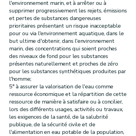
l'environnement marin, et à arrêter ou à
Art.
[D.52-1
supprimer progressivement les rejets, émissions
Chapitre
[V
Dispositions relatives à l'évaluation et à la gestion des risques d'inondation][Décret 04.02.2010]
re
Section
[
1
]
Objet [Décret 04.02.2010]
et pertes de substances dangereuses
Art.
[D.53.1
prioritaires présentant un risque inacceptable
Section
[
2
Cartes des zones soumises à l'aléa d'inondation et cartes du risque de dommages dus aux inondations][Décret 04.02.2010]
pour ou via l'environnement aquatique, dans le
Art.
[D.53-2
Section
[
3
Plan de gestion des risques d'inondation][Décret 04.02.2010]
but ultime d'obtenir, dans l'environnement
Art.
[
D.53-3
marin, des concentrations qui soient proches
Art.
[D.53-4
des niveaux de fond pour les substances
Art.
[D.53-5
Art.
[D.53-6
présentes naturellement et proches de zéro
Art.
[D.53-7
pour les substances synthétiques produites par
Art.
[D.53-8
l'homme;
Art.
[D.53-9
Art.
[D.53-10
5° à assurer la valorisation de l'eau comme
Art.
[D.53-11
ressource économique et la répartition de cette
Section
[
4
Service centralisé d'annonce, de suivi et de prévisions des crues et des inondations][Décret 04.02.2010]
ressource de manière à satisfaire ou à concilier,
Art.
D.54
Chapitre
[VI]
Subsides [Décret 04.10.2018]
lors des différents usages, activités ou travaux,
Art.
[D. 54/1
les exigences de la santé, de la salubrité
Titre
VI
Wateringues
publique, de la sécurité civile et de
er
Chapitre
I
Organisation des wateringues
l'alimentation en eau potable de la population,
Art.
D.55