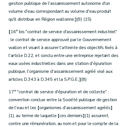
gestion publique de l'assainissement autonome d'un
Art.
[D.227ter
Art.
[D.227quater
volume d'eau correspondant au volume d'eau produit
Art.
D.227quinquies
qu'il distribue en Région wallonne;
]
(9) (15)
Titre
II
Financement de la gestion du cycle anthropique de l'eau
er
Chapitre
I
Prix de l'eau
re
Section
1
[Tarification et facturation de l'eau destinée à la consommation humaine]
[
16° bis "contrat de service d'assainissement industriel"
[Décret-programme 12.12.2014]
: le contrat de service approuvé par le Gouvernement
re
Sous-section 1
[Tarification de l'eau destinée à la consommation humaine]
wallon et visant à assurer l'atteinte des objectifs fixés à
[Décret-programme 12.12.2014]
Art.
D.228
l'article D.22, et conclu entre une entreprise rejetant des
Art.
D.229
eaux usées industrielles dans une station d'épuration
Art.
[D229bis
Sous-section 2
Facturation
publique, l'organisme d'assainissement agréé visé aux
Art.
D.230
articles D.343 à D.345 et la S.P.G.E.;
]
(8)
Art.
D.231
Art.
[D.231bis
Sous-section 3
Paiement des factures et recouvrement
17° "contrat de service d'épuration et de collecte" :
Art.
D.232
convention conclue entre la Société publique de gestion
Art.
D.233
re
Section
[
1
bis
Fonds de solidarité internationale pour l'eau]
de l'eau et les
[
organismes d'assainissement agréés
]
[Décret 08.05.2008] - [décret-programme 18.12.2024]
(1), au terme de laquelle
[
ces derniers
]
(1) assurent,
re
Sous-section 1
Dispositions générales]
[Décret 08.05.2008]
contre une rémunération, au nom et pour le compte de la