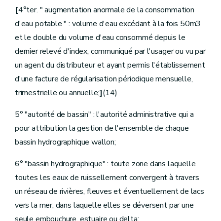
Art.
D.138
[
4°ter. " augmentation anormale de la consommation
Chapitre
V
Mesures de surveillance et travaux exécutés d'office
d'eau potable " : volume d'eau excédant à la fois 50m3
Art.
D.139
Art.
D.140
et le double du volume d'eau consommé depuis le
Art.
D.141
dernier relevé d'index, communiqué par l'usager ou vu par
Art.
D.142
Art.
D.143
un agent du distributeur et ayant permis l'établissement
Art.
[D. 143/2
d'une facture de régularisation périodique mensuelle,
Art.
[D. 143/3
trimestrielle ou annuelle;
]
(14)
Art.
D.144
Art.
D.145
Art.
D.146
5° "autorité de bassin" : l'autorité administrative qui a
Art.
D.147
pour attribution la gestion de l'ensemble de chaque
Art.
D.148
Art.
D.149
bassin hydrographique wallon;
Art.
[D. 149/1
Chapitre
VI
Dispositions diverses
6° "bassin hydrographique" : toute zone dans laquelle
Art.
D.150
Art.
D.151
toutes les eaux de ruissellement convergent à travers
Art.
D.152
un réseau de rivières, fleuves et éventuellement de lacs
Art.
D.153
vers la mer, dans laquelle elles se déversent par une
Art.
D.154
Art.
D.155
seule embouchure, estuaire ou delta;