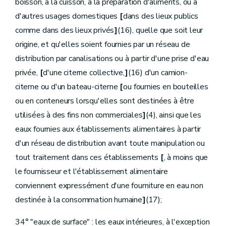
boisson, à la cuisson, à la préparation d'aliments, ou à
Art.
D.341
Sous-section 7
Dispositions diverses
d'autres usages domestiques
[
dans des lieux publics
Art.
D.342
comme dans des lieux privés
]
(16), quelle que soit leur
Art.
[D.342bis
Section
[
2
Organismes d'assainissement][Décret 07.11.2007]
origine, et qu'elles soient fournies par un réseau de
Art.
D.343
distribution par canalisations ou à partir d'une prise d'eau
Art.
D.344
Art.
D.345
privée,
[
d'une citerne collective,
]
(16) d'un camion-
Chapitre
II
Dans le domaine de la production et de la distribution de l'eau
citerne ou d'un bateau-citerne
[
ou fournies en bouteilles
re
Section
1
Généralités
Art.
D.346
ou en conteneurs lorsqu'elles sont destinées à être
Art.
D.347
utilisées à des fins non commerciales
]
(4), ainsi que les
Art.
D.348
Art.
D.349
eaux fournies aux établissements alimentaires à partir
Art.
D.350
d'un réseau de distribution avant toute manipulation ou
Art.
D.351
Section
2
Objet de la Société et missions de service public
tout traitement dans ces établissements
[
, à moins que
Art.
D.352
le fournisseur et l'établissement alimentaire
Art.
D.353
Section
3
conviennent expressément d'une fourniture en eau non
Contrat de gestion
destinée à la consommation humaine
]
(17);
[
...
]
[Décret 19.07.2006]
34° "eaux de surface" : les eaux intérieures, à l'exception