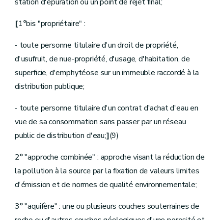
Art.
D.100
station d'épuration ou un point de rejet final;
Art.
D.101
Section
3
Receveur-greffier
[
1°bis "propriétaire" :
Art.
D.102
Art.
D.103
- toute personne titulaire d'un droit de propriété,
Art.
D.104
Art.
D.105
d'usufruit, de nue-propriété, d'usage, d'habitation, de
Art.
D.106
superficie, d'emphytéose sur un immeuble raccordé à la
Art.
D.107
Art.
D.108
distribution publique;
Art.
D.109
Art.
D.110
- toute personne titulaire d'un contrat d'achat d'eau en
Art.
D.111
vue de sa consommation sans passer par un réseau
Section
4
Gardes et éclusiers
Art.
D.112
public de distribution d'eau;
]
(9)
Art.
D.113
Art.
D.114
2° "approche combinée" : approche visant la réduction de
Art.
D.115
Art.
D.116
la pollution à la source par la fixation de valeurs limites
Chapitre
III
Impôts au profit de la wateringue
d'émission et de normes de qualité environnementale;
re
Section
1
Etablissement de l'impôt
Art.
D.117
Art.
D.118
3° "aquifère" : une ou plusieurs couches souterraines de
Art.
D.119