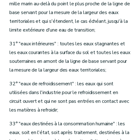
mille marin au-delà du point le plus proche de la ligne de
re
Section
1
Société publique de Gestion de l'Eau
re
Sous-section 1
Création, objet social et lois applicables, fonctionnement, composition et contrôle
base servant pour la mesure de la largeur des eaux
Art.
D.331
territoriales et qui s'étendent, le cas échéant, jusqu'à la
Art.
D.332
Sous-section 2
[Capital social, conseil d'administration et comité de direction]
limite extérieure d'une eau de transition;
[décret 02.05.2019 - entre en vigueur le 31.08.2019]
Art.
D.333
31° "eaux intérieures" : toutes les eaux stagnantes et
Art.
D.334
Art.
D.334bis
les eaux courantes à la surface du sol et toutes les eaux
Art.
[D.334ter
souterraines en amont de la ligne de base servant pour
Art.
[D.334quater
la mesure de la largeur des eaux territoriales;
Art.
[D.334quinquies
Sous-section 3
Contrat de gestion
Art.
D.335
32° "eaux de refroidissement" : les eaux qui sont
Art.
D.336
utilisées dans l'industrie pour le refroidissement en
Art.
D.337
Sous-section 4
Assistance technique et personnel
circuit ouvert et qui ne sont pas entrées en contact avec
Art.
D.338
les matières à refroidir;
Art.
D.339
Sous-section 5
Comité des experts
Art.
D.340
33° "eaux destinées à la consommation humaine" : les
Sous-section 6
Dissolution de la [S.P.G.E.]
eaux, soit en l'état, soit après traitement, destinées à la
[Décret 13.12.2023 - entrée en vigueur 01.01.2024]