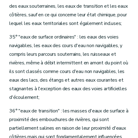
Art.
D.354
des eaux souterraines, les eaux de transition et les eaux
Art.
D.355
Art.
D.356
côtières, sauf en ce qui concerne leur état chimique, pour
Section
4
Autonomie
lequel les eaux territoriales sont également incluses;
Art.
D.357
Art.
D.358
35° "eaux de surface ordinaires" : les eaux des voies
Art.
D.359
Art.
D.360
navigables, les eaux des cours d'eau non navigables, y
Art.
D.361
compris leurs parcours souterrains, les ruisseaux et
Art.
D.362
Art.
D.363
rivières, même à débit intermittent en amont du point où
Section
5
Assemblée générale
ils sont classés comme cours d'eau non navigables, les
Art.
D.364
Section
6
[Gestion et représentation]
eaux des lacs, des étangs et autres eaux courantes et
[Décret 13.12.2023 - entrée en vigueur 01.01.2024]
stagnantes à l'exception des eaux des voies artificielles
re
Sous-section
[
1
Généralités]
[Décret 13.12.2023 - entrée en vigueur 01.01.2024]
d'écoulement;
Art.
[D.364bis
re
Sous-section
[
1
/1
]
Conseil d'administration
36° "eaux de transition" : les masses d'eaux de surface à
[Décret 13.12.2023 - entrée en vigueur 01.01.2024]
Art.
D.365
proximité des embouchures de rivières, qui sont
Art.
D.366
partiellement salines en raison de leur proximité d'eaux
Sous-section 2
Mandat d'administrateur
Art.
D.367
côtières mais qui sont fondamentalement influencées