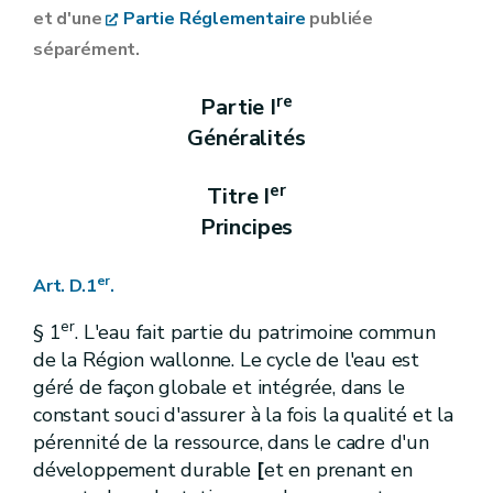
Art.
D.10
et d'une
Partie Réglementaire
publiée
Chapitre
III
Autorité compétente
Art.
D.11
séparément.
Chapitre IV
Coordination internationale
Art.
D.12
re
Partie I
Art.
D.13
Art.
D.14
Généralités
Art.
D.15
Titre
II
Etat descriptif du bassin hydrographique
er
er
Chapitre
I
Caractéristiques du bassin hydrographique wallon, description des effets de l'activité humaine sur l'environnement et analyse économique de l'utilisation de l'eau
Titre I
Art.
D.16
Principes
Art.
D.17
Art.
[D.17-1
Art.
[D.17-2
er
Art. D.1
.
Art.
D.18
Chapitre
II
Programmes de surveillance et mesures d'urgence
er
§ 1
. L'eau fait partie du patrimoine commun
Art.
D.19
de la Région wallonne. Le cycle de l'eau est
Art.
D.20
Art.
D.21
géré de façon globale et intégrée, dans le
Titre
III
Objectifs environnementaux
constant souci d'assurer à la fois la qualité et la
Art.
D.22
pérennité de la ressource, dans le cadre d'un
Titre
IV
Action de coordination
er
Chapitre
I
Programme de mesures
développement durable
[
et en prenant en
Art.
D.23