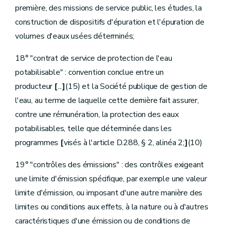
Art.
[D.233bis
première, des missions de service public, les études, la
Art.
[D.233bis - 1
Sous-section
[
2
Mécanisme financier]
construction de dispositifs d'épuration et l'épuration de
[Décret 08.05.2008]
volumes d'eaux usées déterminés;
Art.
[D.233bis - 2
Art.
[D.233bis - 3
18° "contrat de service de protection de l'eau
Sous-section
[
3
Appel à projets et financement des projets]
[Décret 08.05.2008]
potabilisable" : convention conclue entre un
Art.
[D.233bis - 4
producteur
[
...
]
(15) et la Société publique de gestion de
Art.
[D.233bis - 5
Art.
[D.233bis - 6
l'eau, au terme de laquelle cette dernière fait assurer,
Sous-section
[
4
Sélection des projets]
contre une rémunération, la protection des eaux
[Décret 08.05.2008]
Art.
[D.233bis - 7
potabilisables, telle que déterminée dans les
Art.
[D.233bis - 8
programmes
[
visés à l'article D.288, § 2, alinéa 2;
]
(10)
Art.
[D.233 bis - 9
Sous-section
[
5
Information]
19° "contrôles des émissions" : des contrôles exigeant
[Décret 08.05.2008]
Art.
[D.233bis - 10
une limite d'émission spécifique, par exemple une valeur
Section
2
Fonds social de l'eau
re
limite d'émission, ou imposant d'une autre manière des
Sous-section 1
Dispositions générales
Art.
D.234
limites ou conditions aux effets, à la nature ou à d'autres
Art.
D.235
caractéristiques d'une émission ou de conditions de
Art.
D.236