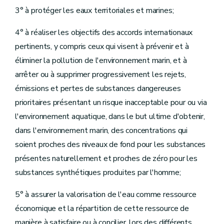
Art.
D.169.
3° à protéger les eaux territoriales et marines;
Art.
D.170.
Section
3.
Zones de captage
4° à réaliser les objectifs des accords internationaux
re
Sous-section 1
.
Zones de prise d'eau
Art.
D.171.
pertinents, y compris ceux qui visent à prévenir et à
Sous-section 2.
Zones de prévention
éliminer la pollution de l'environnement marin, et à
Art.
D.172.
Art.
D.173.
arrêter ou à supprimer progressivement les rejets,
Art.
D.174.
émissions et pertes de substances dangereuses
Art.
[D.174bis.
prioritaires présentant un risque inacceptable pour ou via
Sous-section 3.
Zones de surveillance
Art.
D.175.
l'environnement aquatique, dans le but ultime d'obtenir,
Section
4.
Mesures particulières
dans l'environnement marin, des concentrations qui
Art.
D.176.
Section
[
5.
[
Protection des eaux potabilisables
soient proches des niveaux de fond pour les substances
(1)
[Décret 19.01.2017]
- (2)
[décret 02.05.2019 - entre en vigueur le 31.08.2019]
présentes naturellement et proches de zéro pour les
Art.
[D.176bis
.
Chapitre
III.
Habilitations territoriales
substances synthétiques produites par l'homme;
Art.
D.177.
Art.
[D.177bis.
5° à assurer la valorisation de l'eau comme ressource
Titre
VIII.
Financement de la gestion du cycle naturel
Art.
D.178.
économique et la répartition de cette ressource de
Art.
D.179.
manière à satisfaire ou à concilier, lors des différents