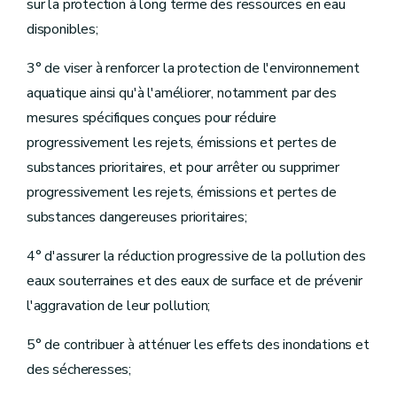
Art.
D.136.
sur la protection à long terme des ressources en eau
Art.
D.137.
disponibles;
Art.
D.138.
Chapitre
V.
Mesures de surveillance et travaux exécutés d'office
Art.
D.139.
3° de viser à renforcer la protection de l'environnement
Art.
D.140.
aquatique ainsi qu'à l'améliorer, notamment par des
Art.
D.141.
Art.
D.142.
mesures spécifiques conçues pour réduire
Art.
D.143.
progressivement les rejets, émissions et pertes de
Art.
[D. 143/2.
substances prioritaires, et pour arrêter ou supprimer
Art.
[D. 143/3.
Art.
D.144.
progressivement les rejets, émissions et pertes de
Art.
D.145
.
substances dangereuses prioritaires;
Art.
D.146.
Art.
D.147.
Art.
D.148
.
4° d'assurer la réduction progressive de la pollution des
Art.
D.149.
eaux souterraines et des eaux de surface et de prévenir
Art.
[D. 149/1.
Chapitre
VI.
Dispositions diverses
l'aggravation de leur pollution;
Art.
D.150.
Art.
D.151.
5° de contribuer à atténuer les effets des inondations et
Art.
D.152.
des sécheresses;
Art.
D.153.
Art.
D.154.