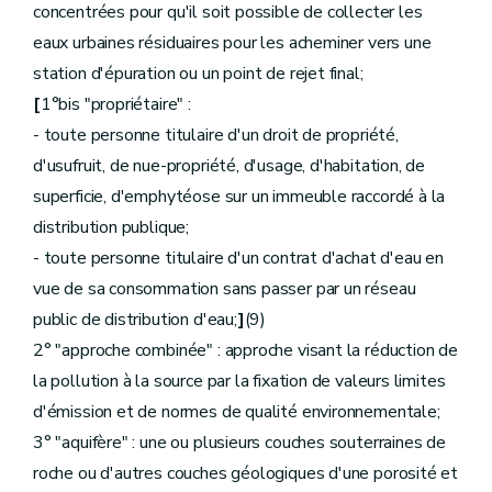
Sous-section 1
.
Dispositions générales
concentrées pour qu'il soit possible de collecter les
Art.
D.234.
eaux urbaines résiduaires pour les acheminer vers une
Art.
D.235.
Art.
D.236.
station d'épuration ou un point de rejet final;
Sous-section 2.
- Mécanisme financier
[
1°bis "propriétaire" :
Art.
D.237.
Art.
D.238.
- toute personne titulaire d'un droit de propriété,
Art.
D.239.
d'usufruit, de nue-propriété, d'usage, d'habitation, de
Art.
D.240.
Art.
D.241.
superficie, d'emphytéose sur un immeuble raccordé à la
Art.
D.242.
distribution publique;
Art.
D.243.
Art.
D.244.
- toute personne titulaire d'un contrat d'achat d'eau en
Art.
D.245.
vue de sa consommation sans passer par un réseau
Art.
D.246.
Art.
D.247.
public de distribution d'eau;
]
(9)
Art.
D.248.
2° "approche combinée" : approche visant la réduction de
Art.
D.249.
Art.
D.250.
la pollution à la source par la fixation de valeurs limites
Art.
D.251.
d'émission et de normes de qualité environnementale;
Section
3 à 5.
-
[...] [Décret-programme 12.12.2014]
Chapitre
[II.
-
Mécanismes de récupération des coûts autres que la tarification
3° "aquifère" : une ou plusieurs couches souterraines de
Section
[
1re.
- Dispositions générales
] [Décret-programme 12.12.2014]
roche ou d'autres couches géologiques d'une porosité et
Art.
D.252.