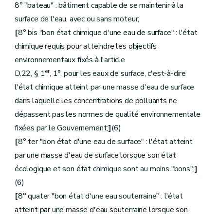
Art.
D.286.
8° "bateau" : bâtiment capable de se maintenir à la
Art.
D.287.
surface de l'eau, avec ou sans moteur;
Art.
D.288.
Art.
D.289.
[
8° bis "bon état chimique d'une eau de surface" : l'état
Art.
D.290.
chimique requis pour atteindre les objectifs
Art.
D.291.
Art.
D.292.
environnementaux fixés à l'article
Art.
D.293.
er
D.22, § 1
, 1°, pour les eaux de surface, c'est-à-dire
Art.
[
D.293bis.
Art.
D.294.
l'état chimique atteint par une masse d'eau de surface
Art.
D.295.
dans laquelle les concentrations de polluants ne
Art.
D.296.
Art.
D.297.
dépassent pas les normes de qualité environnementale
Art.
D.298.
fixées par le Gouvernement;
]
(6)
Art.
D.299.
Art.
D.300.
[
8° ter "bon état d'une eau de surface" : l'état atteint
Art.
D.301.
par une masse d'eau de surface lorsque son état
Art.
D.302.
écologique et son état chimique sont au moins "bons";
]
Art.
D.303.
Art.
D.304.
(6)
Art.
D.305.
[
8° quater "bon état d'une eau souterraine" : l'état
Art.
D.306.
Art.
D.307.
atteint par une masse d'eau souterraine lorsque son
Art.
D.308.