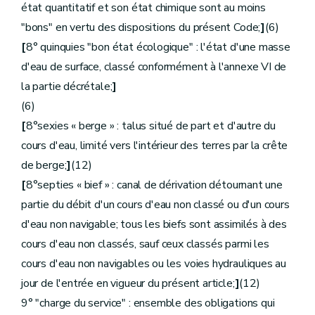
état quantitatif et son état chimique sont au moins
Art.
D.309.
Art.
D.310.
"bons" en vertu des dispositions du présent Code;
]
(6)
Art.
D.311.
[
8° quinquies "bon état écologique" : l'état d'une masse
Art.
D.312.
Art.
D.313.
d'eau de surface, classé conformément à l'annexe VI de
Art.
D.314.
la partie décrétale;
]
Art.
D.315.
Art.
D.316.
(6)
Art.
D.317.
[
8°sexies « berge » : talus situé de part et d'autre du
Art.
D.318.
Art.
D.319.
cours d'eau, limité vers l'intérieur des terres par la crête
Art.
D.320.
de berge;
]
(12)
Art.
D.321.
Art.
D.322.
[
8°septies « bief » : canal de dérivation détournant une
Art.
D.323.
partie du débit d'un cours d'eau non classé ou d'un cours
Art.
D.324.
Art.
D.325.
d'eau non navigable; tous les biefs sont assimilés à des
Art.
D.326.
cours d'eau non classés, sauf ceux classés parmi les
Art.
D.327.
Art.
D.328.
cours d'eau non navigables ou les voies hydrauliques au
Art.
D.329.
jour de l'entrée en vigueur du présent article;
]
(12)
Art.
D.330.
9° "charge du service" : ensemble des obligations qui
Art.
D.330-1.