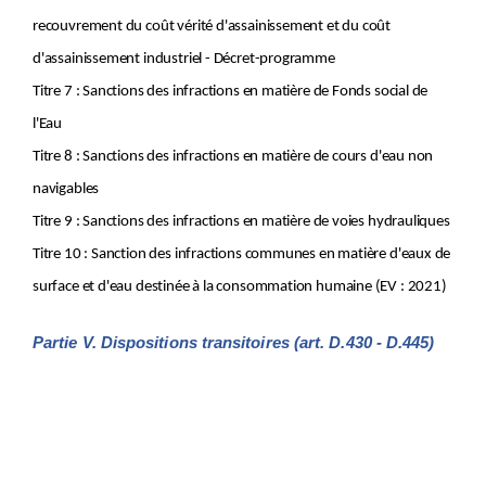
Art.
D.77.
recouvrement du coût vérité d'assainissement et du coût
Art.
D.78.
Art.
D.79.
d'assainissement industriel - Décret-programme
Art.
D.80.
Titre 7 : Sanctions des infractions en matière de Fonds social de
Section
2.
Direction
Art.
D.81.
l'Eau
Art.
D.82.
Art.
D.83.
Titre 8 : Sanctions des infractions en matière de cours d'eau non
Art.
D.84.
navigables
Art.
D.85.
Art.
D.86.
Titre 9 : Sanctions des infractions en matière de voies hydrauliques
Art.
D.87.
Titre 10 : Sanction des infractions communes en matière d'eaux de
Art.
D.88.
Art.
D.89.
surface et d'eau destinée à la consommation humaine (EV : 2021)
Art.
D.90.
Art.
D.91.
Art.
D.92.
Partie V. Dispositions transitoires (art. D.430 - D.445)
Art.
D.93.
Art.
D.94.
Art.
D.95.
Art.
D.96.
Art.
D.97.
Art.
D.98.