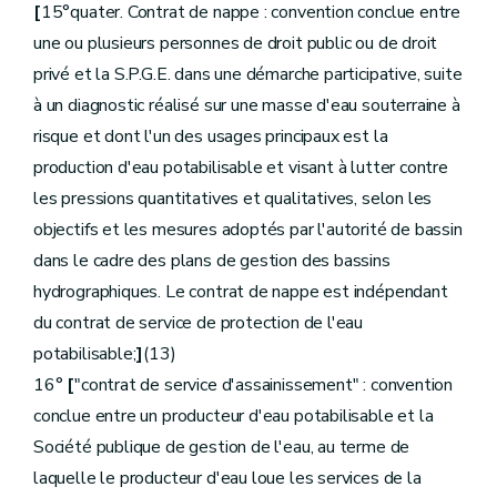
Annexe IV
[
15°quater. Contrat de nappe : convention conclue entre
Annexe V
Annexe VI
une ou plusieurs personnes de droit public ou de droit
Annexe VII
privé et la S.P.G.E. dans une démarche participative, suite
à un diagnostic réalisé sur une masse d'eau souterraine à
risque et dont l'un des usages principaux est la
production d'eau potabilisable et visant à lutter contre
les pressions quantitatives et qualitatives, selon les
objectifs et les mesures adoptés par l'autorité de bassin
dans le cadre des plans de gestion des bassins
hydrographiques. Le contrat de nappe est indépendant
du contrat de service de protection de l'eau
potabilisable;
]
(13)
16°
[
"contrat de service d'assainissement" : convention
conclue entre un producteur d'eau potabilisable et la
Société publique de gestion de l'eau, au terme de
laquelle le producteur d'eau loue les services de la