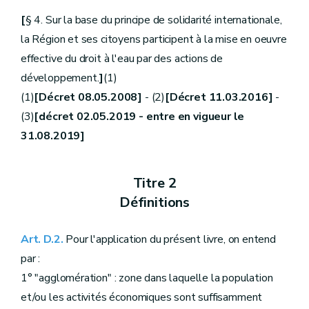
[Décret 08.05.2008]
-
[décret-programme 18.12.2024]
[
§ 4. Sur la base du principe de solidarité internationale,
re
Sous-section 1
.
Dispositions générales
]
[Décret 08.05.2008]
la Région et ses citoyens participent à la mise en oeuvre
Art.
[D.233bis.
effective du droit à l'eau par des actions de
Art.
[D.233bis - 1.
Sous-section
[
2.
[
Mécanisme financier
]
développement.
]
(1)
[Décret 08.05.2008]
(1)
[Décret 08.05.2008]
- (2)
[Décret 11.03.2016]
-
Art.
[D.233bis - 2.
Art.
[D.233bis - 3.
(3)
[décret 02.05.2019 - entre en vigueur le
Sous-section
[
3.
[
Appel à projets et financement des projets
31.08.2019]
[Décret 08.05.2008]
Art.
[D.233bis - 4.
Art.
[D.233bis - 5.
Art.
[D.233bis - 6.
Titre 2
Sous-section
[
4.
[
Sélection des projets
]
Définitions
[Décret 08.05.2008]
Art.
[D.233bis - 7.
Art.
[D.233bis - 8.
Art. D.2.
Pour l'application du présent livre, on entend
Art.
[D.233 bis - 9.
par :
Sous-section
[
5.
[
Information
]
[Décret 08.05.2008]
1° "agglomération" : zone dans laquelle la population
Art.
[D.233bis - 10.
et/ou les activités économiques sont suffisamment
Section
2.
Fonds social de l'eau
re