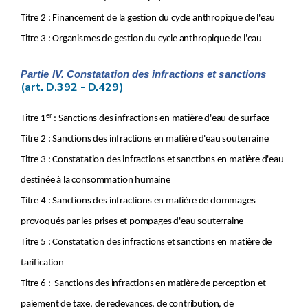
Art.
D.55.
Art.
D.56.
Titre 2 : Financement de la gestion du cycle anthropique de l'eau
Art.
D.57.
Titre 3 : Organismes de gestion du cycle anthropique de l'eau
Art.
D.58.
Art.
D.59.
Art.
D.60.
Partie IV. Constatation des infractions et sanctions
Art.
D.61.
(art. D.392 - D.429)
Art.
D.62.
Art.
D.63.
er
Titre 1
: Sanctions des infractions en matière d'eau de surface
Art.
D.64.
Chapitre
II.
Administration des wateringues
Titre 2 : Sanctions des infractions en matière d'eau souterraine
re
Section
1
.
Assemblées générales
Art.
D.65.
Titre 3 : Constatation des infractions et sanctions en matière d'eau
Art.
D.66.
destinée à la consommation humaine
Art.
D.67.
Art.
D.68.
Titre 4 : Sanctions des infractions en matière de dommages
Art.
D.69.
provoqués par les prises et pompages d'eau souterraine
Art.
D.70.
Art.
D.71.
Titre 5 : Constatation des infractions et sanctions en matière de
Art.
D.72.
tarification
Art.
D.73.
Art.
D.74.
Titre 6 : Sanctions des infractions en matière de perception et
Art.
D.75.
Art.
D.76.
paiement de taxe, de redevances, de contribution, de