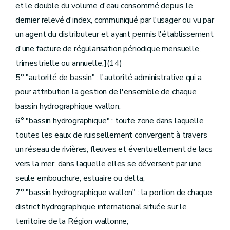
et le double du volume d'eau consommé depuis le
Art.
D.267.
Art.
D.268.
dernier relevé d'index, communiqué par l'usager ou vu par
Art.
D.269.
un agent du distributeur et ayant permis l'établissement
Art.
D.270.
Section
[
4.
- Taxe sur les charges environnementales générées par les exploitations agricoles
d'une facture de régularisation périodique mensuelle,
Art.
D.271.
trimestrielle ou annuelle;
]
(14)
Art.
D.272.
Art.
D.273.
5° "autorité de bassin" : l'autorité administrative qui a
Art.
D.274.
pour attribution la gestion de l'ensemble de chaque
Art.
D.275.
Section
[
5.
- Déclaration, paiement et recouvrement des contributions et des taxes
bassin hydrographique wallon;
Art.
D.276.
6° "bassin hydrographique" : toute zone dans laquelle
Art.
D.277.
toutes les eaux de ruissellement convergent à travers
Art.
D.278.
Art.
D.279.
un réseau de rivières, fleuves et éventuellement de lacs
Art.
D.280.
vers la mer, dans laquelle elles se déversent par une
Art.
D.281.
Art.
D.282.
seule embouchure, estuaire ou delta;
Art.
D.283.
7° "bassin hydrographique wallon" : la portion de chaque
Section
[
6
.
- Subventions
] [Décret-programme 12.12.2014]
Art.
D.284.
district hydrographique international située sur le
Art.
D.285.
territoire de la Région wallonne;
Chapitre
[III.
-
Dispositions budgétaires
] [Décr