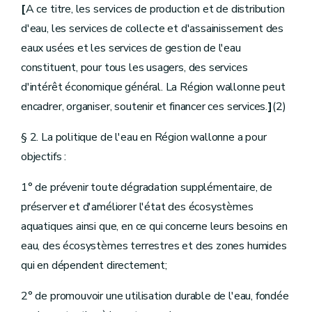
Art.
D.119.
[
A ce titre, les services de production et de distribution
Section
2.
Mode de recouvrement de l'impôt
d'eau, les services de collecte et d'assainissement des
Art.
D.120.
Art.
D.121.
eaux usées et les services de gestion de l'eau
Art.
D.122.
constituent, pour tous les usagers, des services
Art.
D.123.
Art.
D.124.
d'intérêt économique général. La Région wallonne peut
Section
3.
Garanties pour le recouvrement de l'impôt
encadrer, organiser, soutenir et financer ces services.
]
(2)
Art.
D.125.
Art.
D.126.
§ 2. La politique de l'eau en Région wallonne a pour
Art.
D.127.
Art.
D.128.
objectifs :
Section
4.
Prescriptions
Art.
D.129.
1° de prévenir toute dégradation supplémentaire, de
Art.
D.130.
Art.
D.131.
préserver et d'améliorer l'état des écosystèmes
Chapitre
IV.
Travaux à exécuter par les wateringues
aquatiques ainsi que, en ce qui concerne leurs besoins en
Art.
D.132.
Art.
D.133.
eau, des écosystèmes terrestres et des zones humides
Art.
[D. 133/1.
qui en dépendent directement;
Art.
D.134.
Art.
[D. 134/1.
2° de promouvoir une utilisation durable de l'eau, fondée
Art.
D.135.