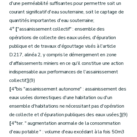
d'une perméabilité suffisantes pour permettre soit un
Section
[
2.
- Taxe et contribution sur les prises d'eau
Sous-section
[
1re.
- Prises d'eau potabilisable
courant significatif d'eau souterraine, soit le captage de
Art.
D.253.
quantités importantes d'eau souterraine;
Art.
D.254.
Art.
D.255.
4°
[
"assainissement collectif" : ensemble des
Sous-section
[
2.
- Prises d'eau souterraine non potabilisable
opérations de collecte des eaux usées, d'épuration
Art.
D.256.
Sous-section
[
2/1.
Prises d'eau d'exhaure
] [
publique et de travaux d'égouttage visés à l'article
Art.
[D.256/1.
D.217, alinéa 2, y compris le démergement en zone
Section
[
3.
Taxe sur le déversement des eaux usées industrie
d'affaissements miniers en ce qu'il constitue une action
indispensable aux performances de l'assainissement
Sous-section
[
1re.
- Dispositions générales
]
Art.
D.258.
collectif;
]
(9)
Art.
D.259.
[
4°bis "assainissement autonome" : assainissement des
Sous-section
[
2.
- Dispositions particulières relatives aux déversements d'eaux usées industrielles
Art.
D.260.
eaux usées domestiques d'une habitation ou d'un
Art.
D.261.
ensemble d'habitations ne nécessitant pas d'opération
Art.
D.262.
Art.
D.263.
de collecte et d'épuration publiques des eaux usées;
]
(9)
Art.
D.264.
[
4°ter. " augmentation anormale de la consommation
Art.
D.265.
Art.
D.266.
d'eau potable " : volume d'eau excédant à la fois 50m3
Sous-section
[
3.
- Dispositions particulières relatives aux déversements d'eaux usées domestiques