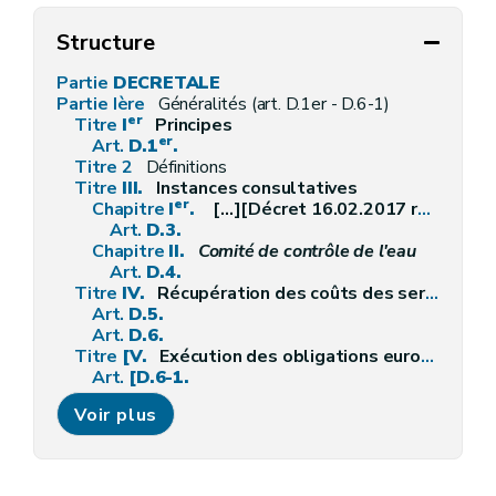
Structure
Partie
DECRETALE
Partie Ière
Généralités (art. D.1er - D.6-1)
er
Titre
I
Principes
er
Art.
D.1
.
Titre 2
Définitions
Titre
III.
Instances consultatives
er
Chapitre
I
.
[...]
[Décret 16.02.2017 rationalisation de la fonction consultative]
Art.
D.3.
Chapitre
II.
Comité de contrôle de l'eau
Art.
D.4.
Titre
IV.
Récupération des coûts des services liés à l'utilisation de l'eau
Art.
D.5.
Art.
D.6.
Titre
[V.
Exécution des obligations européennes] [Décret 13.10.2011]
Art.
[D.6-1.
Partie
Voir plus
II.
Gestion intégrée du cycle naturel de l'e