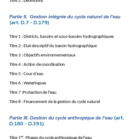
Titre 2 : Définitions
Art.
D.20.
Art.
D.21.
Titre
III.
Objectifs environnementaux
Partie II. Gestion intégrée du cycle naturel de l'eau
(art. D.7 - D.179)
Art.
D.22.
Titre
IV.
Action de coordination
er
Chapitre
I
.
Programme de mesures
Titre 1 : Districts, bassins et sous-bassins hydrographiques
Art.
D.23.
Chapitre
II.
Plan de gestion
Titre 2 : Etat descriptif du bassin hydrographique
re
Section
1
.
Principes
Titre 3 : Objectifs environnementaux
Art.
D.24.
Art.
D.25
.
Titre 4 : Action de coordination
Section
2.
Procédure d'élaboration
Titre 5 : Cour d’eau
Art.
D.26.
Art.
D.27.
Titre 6 : Wateringues
Art.
D.28.
Titre 7 :Protection de l'eau
Art.
D.29.
Art.
D.30.
Titre 8 : Financement de la gestion du cycle naturel
Art.
D.31.
Chapitre
III.
Contrat de rivière
Art.
D.32.
(art.
Partie III. Gestion du cycle anthropique de l'eau
Titre 5
Cours d'eau
D.180 - D.391)
Titre
VI.
Wateringues
er
Chapitre
I
.
Organisation des wateringues
er
Titre 1
. Phases du cycle anthropique de l'eau