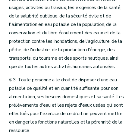
Partie
III.
usages, activités ou travaux, les exigences de la santé,
de la salubrité publique, de la sécurité civile et de
l'alimentation en eau potable de la population, de la
Gestion du cycle anthropique de l'eau
conservation et du libre écoulement des eaux et de la
Titre 1er
Phases du cycle anthropique de l'eau
protection contre les inondations, de l'agriculture, de la
Titre
II.
Financement de la gestion du cycle anthropique de l'eau
er
Chapitre
I
.
Prix de l'eau
pêche, de l'industrie, de la production d'énergie, des
re
Section
1
.
[
Tarification et facturation de l'eau destinée à la consommation humaine
transports, du tourisme et des sports nautiques, ainsi
[Décret-programme 12.12.2014]
re
Sous-section 1
.
[
Tarification de l'eau destinée à la consommation humaine
que de toutes autres activités humaines autorisées.
[Décret-programme 12.12.2014]
Art.
D.228.
§ 3. Toute personne a le droit de disposer d'une eau
Art.
D.229.
Art.
[D229bis.
potable de qualité et en quantité suffisante pour son
Sous-section 2.
Facturation
alimentation, ses besoins domestiques et sa santé. Les
Art.
D.230.
Art.
D.231.
prélèvements d'eau et les rejets d'eaux usées qui sont
Art.
[D.231bis.
effectués pour l'exercice de ce droit ne peuvent mettre
Sous-section 3.
Paiement des factures et recouvrement
en danger les fonctions naturelles et la pérennité de la
Art.
D.232.
Art.
D.233.
ressource.
re
Section
[
1
bis
.
[
Fonds de solidarité internationale pour l'eau