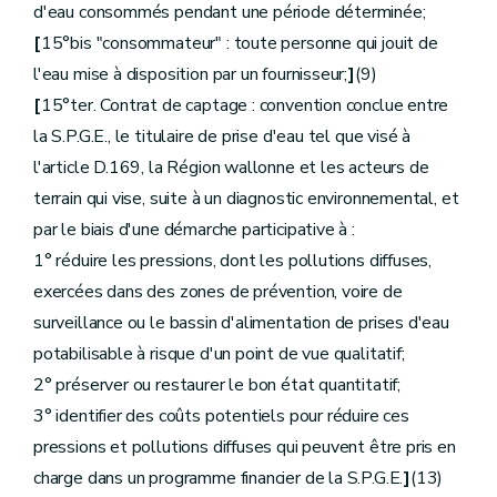
Art.
d'eau consommés pendant une période déterminée;
Titre 10
(Sanction des infractions communes en matière d'eaux de surface et d'eau destinée à la consommation humaine -
[
15°bis "consommateur" : toute personne qui jouit de
Art.
l'eau mise à disposition par un fournisseur;
]
(9)
Partie V
Dispositions transitoires (art. D.430 - D.445)
Art.
[
15°ter. Contrat de captage : convention conclue entre
Art.
la S.P.G.E., le titulaire de prise d'eau tel que visé à
Art.
Art.
l'article D.169, la Région wallonne et les acteurs de
Art.
terrain qui vise, suite à un diagnostic environnemental, et
Art.
Art.
par le biais d'une démarche participative à :
Art.
1° réduire les pressions, dont les pollutions diffuses,
Art.
Art.
exercées dans des zones de prévention, voire de
Art.
surveillance ou le bassin d'alimentation de prises d'eau
Art.
Art.
potabilisable à risque d'un point de vue qualitatif;
Art.
2° préserver ou restaurer le bon état quantitatif;
Art.
Partie
REGLEMENTAIRE
3° identifier des coûts potentiels pour réduire ces
Annexe Ire
pressions et pollutions diffuses qui peuvent être pris en
Annexe II
Annexe III
charge dans un programme financier de la S.P.G.E.
]
(13)