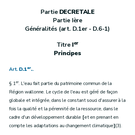
Art.
D.99.
Art.
D.100.
Partie
DECRETALE
Art.
D.101.
Section
3.
Receveur-greffier
Partie Ière
Art.
D.102.
Généralités (art. D.1er - D.6-1)
Art.
D.103.
Art.
D.104.
Art.
D.105.
er
Titre
I
Art.
D.106.
Art.
D.107.
Principes
Art.
D.108.
Art.
D.109.
er
Art.
D.1
.
.
Art.
D.110.
Art.
D.111.
Section
4.
Gardes et éclusiers
er
§ 1
. L'eau fait partie du patrimoine commun de la
Art.
D.112.
Région wallonne. Le cycle de l'eau est géré de façon
Art.
D.113.
Art.
D.114.
globale et intégrée, dans le constant souci d'assurer à la
Art.
D.115.
fois la qualité et la pérennité de la ressource, dans le
Art.
D.116.
Chapitre
III.
Impôts au profit de la wateringue
cadre d'un développement durable
[
et en prenant en
re
Section
1
.
Etablissement de l'impôt
compte les adaptations au changement climatique
]
(3).
Art.
D.117.
Art.
D.118.