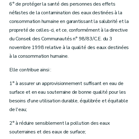
Art.
D.155.
6° de protéger la santé des personnes des effets
Titre
VII.
Protection de l'eau
néfastes de la contamination des eaux destinées à la
er
Chapitre
I
.
Protection des eaux de surface
re
Section
1
.
Objectifs de qualité et zones de protection
consommation humaine en garantissant la salubrité et la
Art.
D.156.
propreté de celles-ci, et ce, conformément à la directive
Art.
D.157.
Art.
D.158.
du Conseil des Communautés n° 98/83/C.E. du 3
Section
2.
Actes pouvant être soumis à permis d'environnement ou à déclaration
novembre 1998 relative à la qualité des eaux destinées
Art.
D.159.
Section
3.
Approche combinée
à la consommation humaine.
Art.
D.160.
Section
4.
Mesures particulières de protection et statistiques
Elle contribue ainsi :
Art.
D.161.
Art.
D.162.
1° à assurer un approvisionnement suffisant en eau de
Art.
D.163.
Art.
D.164.
surface et en eau souterraine de bonne qualité pour les
Art.
D.165.
besoins d'une utilisation durable, équilibrée et équitable
Art.
D.166.
Chapitre
II.
Protection des eaux souterraines et des eaux utilisées pour le captage d'eau potabilisable
de l'eau;
re
Section
1
.
Mesures générales de protection
Art.
D.167.
2° à réduire sensiblement la pollution des eaux
Art.
[D.167bis.
souterraines et des eaux de surface;
Art.
D.168.
Section
2.
Actes pouvant être soumis à permis d'environnement ou à déclaration