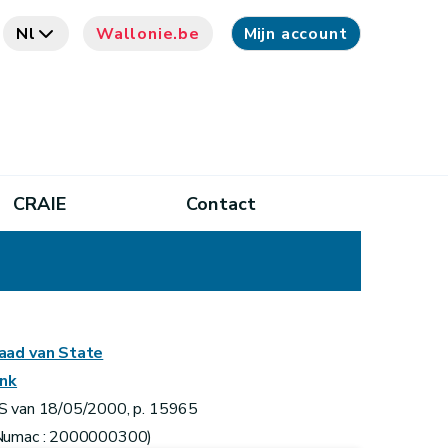
Nl
Wallonie.be
Mijn account
CRAIE
Contact
aad van State
ink
S van 18/05/2000, p. 15965
Numac : 2000000300)