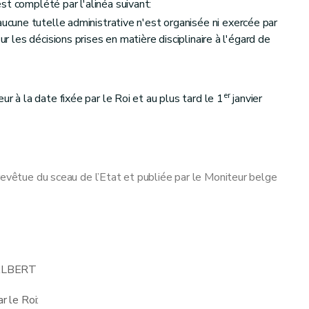
st complété par l'alinéa suivant:
aucune tutelle administrative n'est organisée ni exercée par
ur les décisions prises en matière disciplinaire à l'égard de
er
ur à la date fixée par le Roi et au plus tard le 1
janvier
revêtue du sceau de l’Etat et publiée par le Moniteur belge
LBERT
r le Roi: