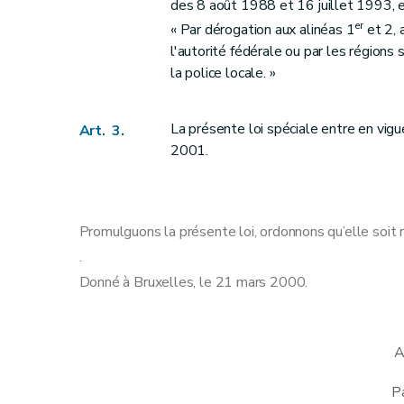
des 8 août 1988 et 16 juillet 1993, e
er
« Par dérogation aux alinéas 1
et 2, 
l'autorité fédérale ou par les régions s
la police locale. »
La présente loi spéciale entre en vigue
Art. 3.
2001.
Promulguons la présente loi, ordonnons qu’elle soit 
.
Donné à Bruxelles, le 21 mars 2000.
A
Pa