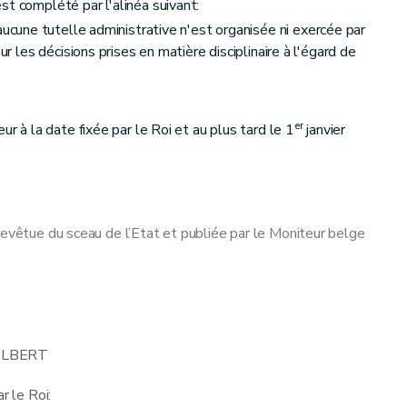
st complété par l'alinéa suivant:
aucune tutelle administrative n'est organisée ni exercée par
ur les décisions prises en matière disciplinaire à l'égard de
er
ur à la date fixée par le Roi et au plus tard le 1
janvier
revêtue du sceau de l’Etat et publiée par le Moniteur belge
LBERT
r le Roi: