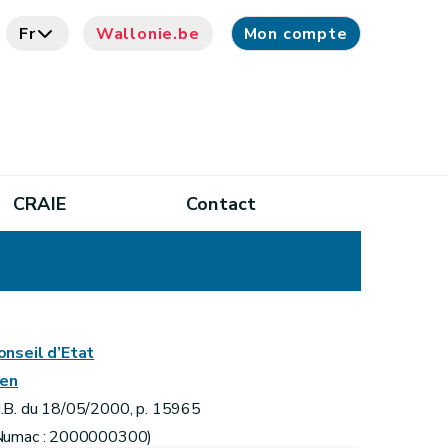
Fr
Wallonie.be
Mon compte
CRAIE
Contact
onseil d’Etat
ien
.B. du 18/05/2000, p. 15965
Numac : 2000000300)