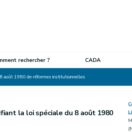
mment rechercher ?
CADA
u 8 août 1980 de réformes institutionnelles
C
fiant la loi spéciale du 8 août 1980
L
M
(