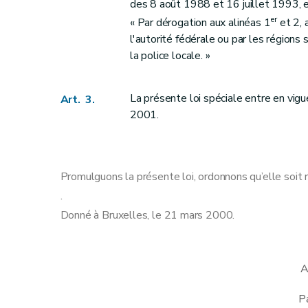
des 8 août 1988 et 16 juillet 1993, e
er
« Par dérogation aux alinéas 1
et 2, 
l'autorité fédérale ou par les régions s
la police locale. »
La présente loi spéciale entre en vigue
Art. 3.
2001.
Promulguons la présente loi, ordonnons qu’elle soit 
.
Donné à Bruxelles, le 21 mars 2000.
A
Pa