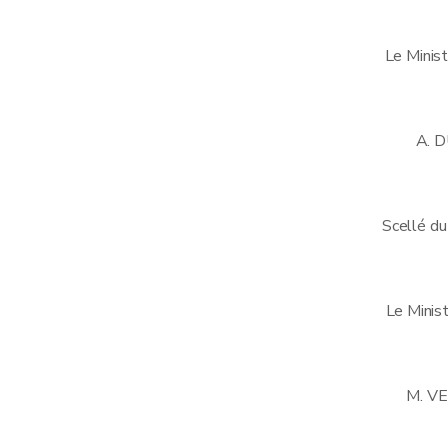
Le Ministr
A. 
Scellé du
Le Minist
M. V