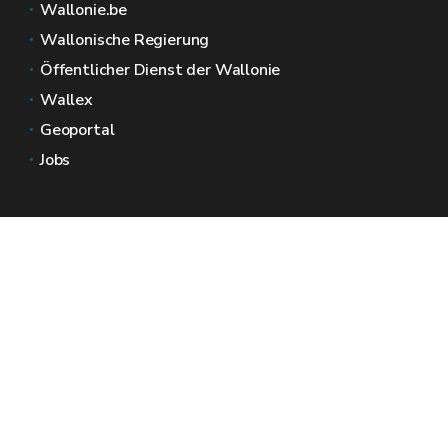
Wallonie.be
Wallonische Regierung
Öffentlicher Dienst der Wallonie
Wallex
Geoportal
Jobs
Kontaktieren Sie uns
Wallonische Räume
Presse
Reichen Sie eine Beschwerde beim SPW ein
Melden Sie eine Unregelmäßigkeit