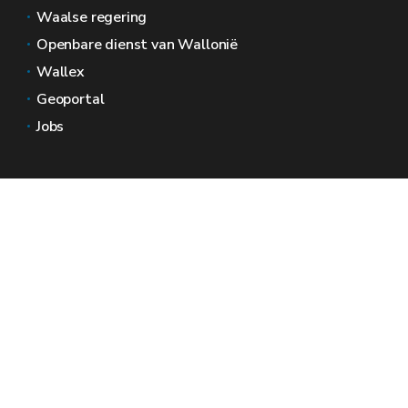
Waalse regering
Openbare dienst van Wallonië
Wallex
Geoportal
Jobs
Neem contact met ons op
Wallonië Ruimtes
Pers
Dien een klacht in bij de SPW
Een onregelmatigheid melden