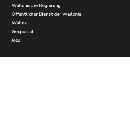
Wallonische Regierung
Öffentlicher Dienst der Wallonie
Wallex
Geoportal
Jobs
Kontaktieren Sie uns
Wallonische Räume
Presse
Reichen Sie eine Beschwerde beim SPW ein
Melden Sie eine Unregelmäßigkeit