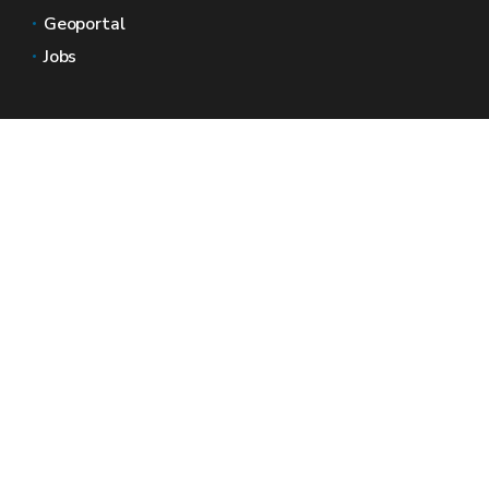
Geoportal
Jobs
Neem contact met ons op
Wallonië Ruimtes
Pers
Dien een klacht in bij de SPW
Een onregelmatigheid melden
Een officiële website voor Wallonië - Wallex