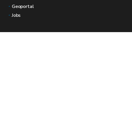
Geoportal
Jobs
Kontaktieren Sie uns
Wallonische Räume
Presse
Reichen Sie eine Beschwerde beim SPW ein
Melden Sie eine Unregelmäßigkeit
Ein offizielle Webseite der Wallonie - Wallex