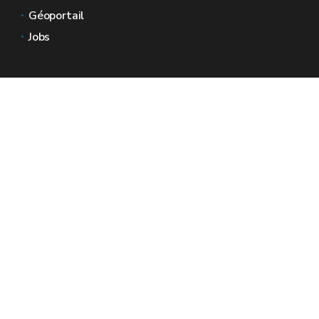
Géoportail
Jobs
Nous contacter
Espaces Wallonie
Presse
Introduire une plainte au SPW
Signaler une irrégularité
Le site officiel de la Wallonie - Wallex